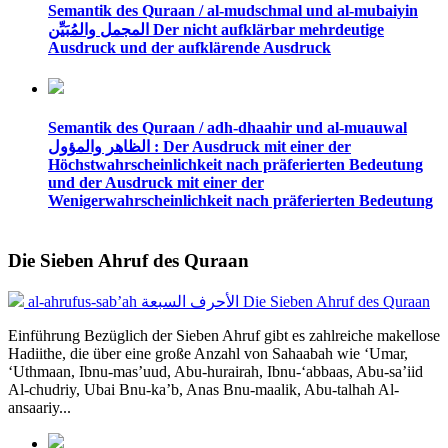
Semantik des Quraan / al-mudschmal und al-mubaiyin
المجمل والمُبَيِّن Der nicht aufklärbar mehrdeutige
Ausdruck und der aufklärende Ausdruck
Semantik des Quraan / adh-dhaahir und al-muauwal
الظاهر والمؤول : Der Ausdruck mit einer der
Höchstwahrscheinlichkeit nach präferierten Bedeutung
und der Ausdruck mit einer der
Wenigerwahrscheinlichkeit nach präferierten Bedeutung
Die Sieben Ahruf des Quraan
al-ahrufus-sab’ah الأحرف السبعة Die Sieben Ahruf des Quraan
Einführung Bezüglich der Sieben Ahruf gibt es zahlreiche makellose
Hadiithe, die über eine große Anzahl von Sahaabah wie ‘Umar,
‘Uthmaan, Ibnu-mas’uud, Abu-hurairah, Ibnu-‘abbaas, Abu-sa’iid
Al-chudriy, Ubai Bnu-ka’b, Anas Bnu-maalik, Abu-talhah Al-
ansaariy...