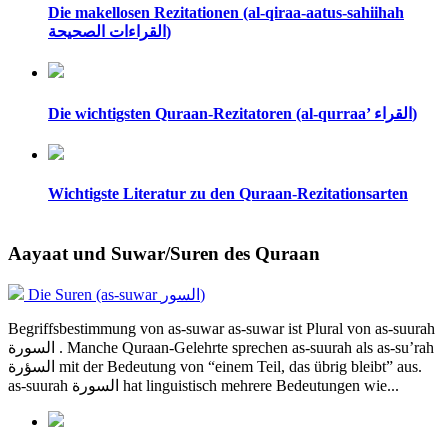
Die makellosen Rezitationen (al-qiraa-aatus-sahiihah
القراءات الصحيحة)
Die wichtigsten Quraan-Rezitatoren (al-qurraa’ القراء)
Wichtigste Literatur zu den Quraan-Rezitationsarten
Aayaat und Suwar/Suren des Quraan
Die Suren (as-suwar السور)
Begriffsbestimmung von as-suwar as-suwar ist Plural von as-suurah
السورة . Manche Quraan-Gelehrte sprechen as-suurah als as-su’rah
السؤرة mit der Bedeutung von “einem Teil, das übrig bleibt” aus.
as-suurah السورة hat linguistisch mehrere Bedeutungen wie...