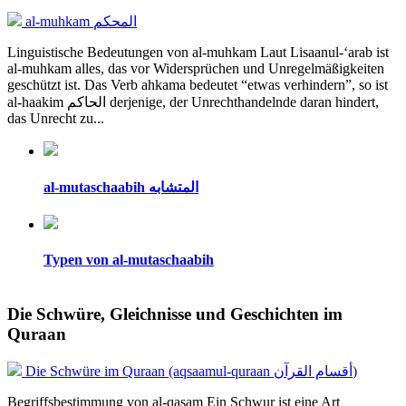
al-muhkam المحكم
Linguistische Bedeutungen von al-muhkam Laut Lisaanul-‘arab ist
al-muhkam alles, das vor Widersprüchen und Unregelmäßigkeiten
geschützt ist. Das Verb ahkama bedeutet “etwas verhindern”, so ist
al-haakim الحاكم derjenige, der Unrechthandelnde daran hindert,
das Unrecht zu...
al-mutaschaabih المتشابه
Typen von al-mutaschaabih
Die Schwüre, Gleichnisse und Geschichten im
Quraan
Die Schwüre im Quraan (aqsaamul-quraan أقسام القرآن)
Begriffsbestimmung von al-qasam Ein Schwur ist eine Art