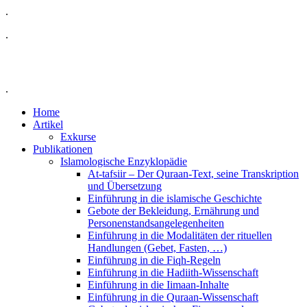
.
.
.
Home
Artikel
Exkurse
Publikationen
Islamologische Enzyklopädie
At-tafsiir – Der Quraan-Text, seine Transkription
und Übersetzung
Einführung in die islamische Geschichte
Gebote der Bekleidung, Ernährung und
Personenstandsangelegenheiten
Einführung in die Modalitäten der rituellen
Handlungen (Gebet, Fasten, …)
Einführung in die Fiqh-Regeln
Einführung in die Hadiith-Wissenschaft
Einführung in die Iimaan-Inhalte
Einführung in die Quraan-Wissenschaft