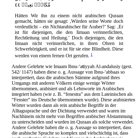
مَّكَانِۢ بَعِيدٖ ٤٤
Hätten Wir ihn zu einem nicht arabischen Quraan
gemacht, hätten sie gesagt: ‚Würden seine Worte doch
verdeutlicht – ein Nichtarabischer für Araber?’ Sag: ‚Er
ist für diejenigen, die den Iimaan verinnerlichten,
Rechtleitung und Heilung.’ Doch diejenigen, die den
Iimaan nicht verinnerlichen, in ihren Ohren ist
Schwerhörigkeit, und er ist für sie eine Blindheit. Diese
1
werden von einem fernen Ort gerufen.
Andere Gelehrte wie Imaam Ibnu-‘a
t
iyyah Al-andalusiy (gest.
542/ 1147) haben diese o. g. Aussage von Ibnu-‘abbaas so
interpretiert, dass die arabischen Stämme aufgrund ihres
Umgangs mit anderen Völkern einige wenige Wörter
übernommen, arabisiert und als Lehnworte im Arabischen
integriert haben (wie z. B. “fenestra” aus dem Lateinischen als
“Fenster” ins Deutsche übernommen wurde). Diese arabisierten
Wörter wurden dann als rein arabische Begriffe in der
Alltagssprache und der Dichtung verwendet und waren im
Nachhinein nicht mehr von Begriffen arabischer Abstammung
zu unterscheiden und wurden im Quraan als solche verwendet.
Andere Gelehrte haben die o. g. Aussage so interpretiert, dass
die arabische Sprache so komplex und vielschichtig ist, dass