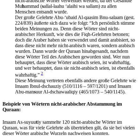
nicht-arabische Wörter verwendet werden, da der Gesandte
Mu
h
ammad (
s
allal-laahu ‘alaihi wa sallam) zu allen
Menschen entsandt wurde.
Der große Gelehrte Abu-‘ubaid Al-qaasim Bnu-salaam (gest.
224/839) äußerte sich dazu wie folgt: “Ich persönlich stimme
beiden Meinungen zu. Denn diese Wörter sind nicht-
arabischer Herkunft, wie dies die Fiqh-Gelehrten betonen;
doch die Araber haben sie verwendet und damit arabisiert, so
dass diese nicht mehr nicht-arabisch waren, sondern arabisch
wurden. Dann wurde der Quraan hinabgesandt, nachdem
diese Wörter Teil des Arabischen geworden sind. Wer nun
behauptet, dass diese Wörter arabisch seien, ist wahrhaftig,
und wer behauptet, dass sie nicht-arabisch seien, ist ebenfalls
2
wahrhaftig.”
Diese Meinung vertreten ebenfalls andere große Gelehrte wie
Imaam Ibnul-dschauziy (510/1116 – 597/1201) und Imaam
Abu-man
s
uur Al-dschawaaliqiy (465/1073 – 540/1145).
Beispiele von Wörtern nicht-arabischer Abstammung im
Quraan:
Imaam As-suyuu
t
iy sammelte 120 nicht-arabische Wörter im
Quraan, was für viele Gelehrte als übertrieben gilt, da sie bei vielen
dieser Wörter arabische Wurzeln nachweisen konnten.