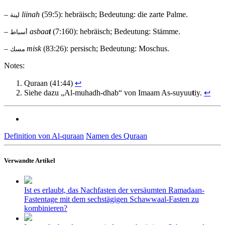
–
liinah
(59:5): hebräisch; Bedeutung: die zarte Palme.
لينة
–
asbaa
t
(7:160): hebräisch; Bedeutung: Stämme.
أسباط
–
misk
(83:26): persisch; Bedeutung: Moschus.
مسك
Notes:
Quraan (41:44)
↩
Siehe dazu „Al-muhadh-dhab“ von Imaam As-suyuu
t
iy.
↩
Definition von Al-quraan
Namen des Quraan
Verwandte Artikel
Ist es erlaubt, das Nachfasten der versäumten Ramadaan-
Fastentage mit dem sechstägigen Schawwaal-Fasten zu
kombinieren?