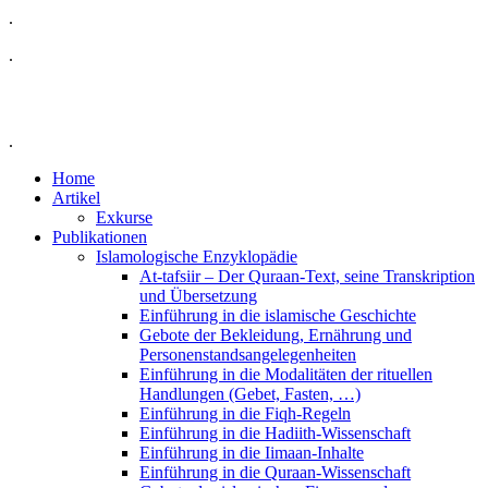
.
.
.
Home
Artikel
Exkurse
Publikationen
Islamologische Enzyklopädie
At-tafsiir – Der Quraan-Text, seine Transkription
und Übersetzung
Einführung in die islamische Geschichte
Gebote der Bekleidung, Ernährung und
Personenstandsangelegenheiten
Einführung in die Modalitäten der rituellen
Handlungen (Gebet, Fasten, …)
Einführung in die Fiqh-Regeln
Einführung in die Hadiith-Wissenschaft
Einführung in die Iimaan-Inhalte
Einführung in die Quraan-Wissenschaft