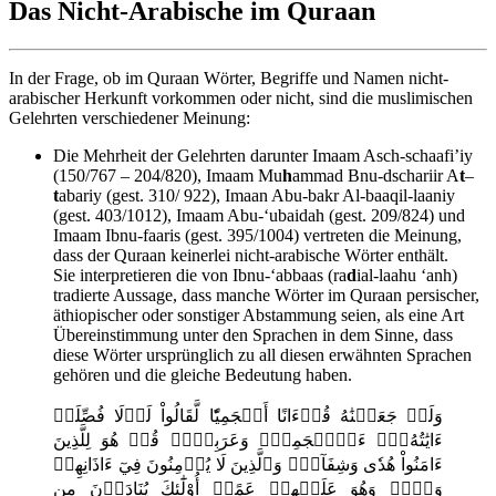
Das Nicht-Arabische im Quraan
In der Frage, ob im Quraan Wörter, Begriffe und Namen nicht-
arabischer Herkunft vorkommen oder nicht, sind die muslimischen
Gelehrten verschiedener Meinung:
Die Mehrheit der Gelehrten darunter Imaam Asch-schaafi’iy
(150/767 – 204/820), Imaam Mu
h
ammad Bnu-dschariir A
t
–
t
abariy (gest. 310/ 922), Imaan Abu-bakr Al-baaqil-laaniy
(gest. 403/1012), Imaam Abu-‘ubaidah (gest. 209/824) und
Imaam Ibnu-faaris (gest. 395/1004) vertreten die Meinung,
dass der Quraan keinerlei nicht-arabische Wörter enthält.
Sie interpretieren die von Ibnu-‘abbaas (ra
d
ial-laahu ‘anh)
tradierte Aussage, dass manche Wörter im Quraan persischer,
äthiopischer oder sonstiger Abstammung seien, als eine Art
Übereinstimmung unter den Sprachen in dem Sinne, dass
diese Wörter ursprünglich zu all diesen erwähnten Sprachen
gehören und die gleiche Bedeutung haben.
وَلَوۡ جَعَلۡنَٰهُ قُرۡءَانًا أَعۡجَمِيّٗا لَّقَالُواْ لَوۡلَا فُصِّلَتۡ
ءَايَٰتُهُۥٓۖ ءَا۬عۡجَمِيّٞ وَعَرَبِيّٞۗ قُلۡ هُوَ لِلَّذِينَ
ءَامَنُواْ هُدٗى وَشِفَآءٞۚ وَٱلَّذِينَ لَا يُؤۡمِنُونَ فِيٓ ءَاذَانِهِمۡ
وَقۡرٞ وَهُوَ عَلَيۡهِمۡ عَمًىۚ أُوْلَٰٓئِكَ يُنَادَوۡنَ مِن