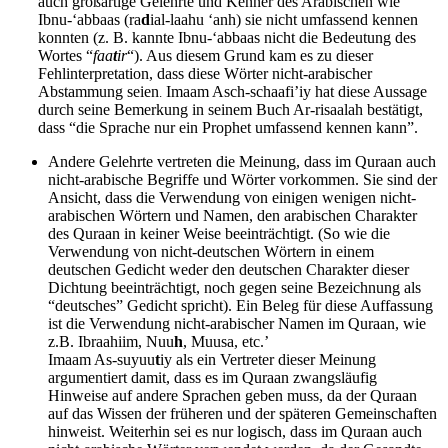
auch großartige Gelehrte und Kenner des Arabischen wie
Ibnu-‘abbaas (ra
d
ial-laahu ‘anh) sie nicht umfassend kennen
konnten (z. B. kannte Ibnu-‘abbaas nicht die Bedeutung des
Wortes “
faa
t
ir
“). Aus diesem Grund kam es zu dieser
Fehlinterpretation, dass diese Wörter nicht-arabischer
Abstammung seien
Imaam Asch-schaafi’iy hat diese Aussage
.
durch seine Bemerkung in seinem Buch Ar-risaalah bestätigt,
dass “die Sprache nur ein Prophet umfassend kennen kann”.
Andere Gelehrte vertreten die Meinung, dass im Quraan auch
nicht-arabische Begriffe und Wörter vorkommen. Sie sind der
Ansicht, dass die Verwendung von einigen wenigen nicht-
arabischen Wörtern und Namen, den arabischen Charakter
des Quraan in keiner Weise beeinträchtigt. (So wie die
Verwendung von nicht-deutschen Wörtern in einem
deutschen Gedicht weder den deutschen Charakter dieser
Dichtung beeinträchtigt, noch gegen seine Bezeichnung als
“deutsches” Gedicht spricht). Ein Beleg für diese Auffassung
ist die Verwendung nicht-arabischer Namen im Quraan, wie
z.B. Ibraahiim, Nuu
h
, Muusa, etc.’
Imaam As-suyuu
t
iy als ein Vertreter dieser Meinung
argumentiert damit, dass es im Quraan zwangsläufig
Hinweise auf andere Sprachen geben muss, da der Quraan
auf das Wissen der früheren und der späteren Gemeinschaften
hinweist. Weiterhin sei es nur logisch, dass im Quraan auch