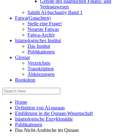
Gebote des islamischen Finanz- und
Vertragswesen
Sahiih Al-buchaariy Band 1
Fatwa(Gutachten)
Stelle eine Frage!
Neueste Fatwas
Fatwa-Archiv
Islamologisches Institut
Das Institut
Publikationen
Glossar
Verzeichnis
Transkription
Abkürzungen
Bookshop
Search
for:
Home
Definition von Al-quraan
Einführung in die Quraan-Wissenschaft
Islamologische Enzyklopädie
Publikationen
Das Nicht-Arabische im Quraan