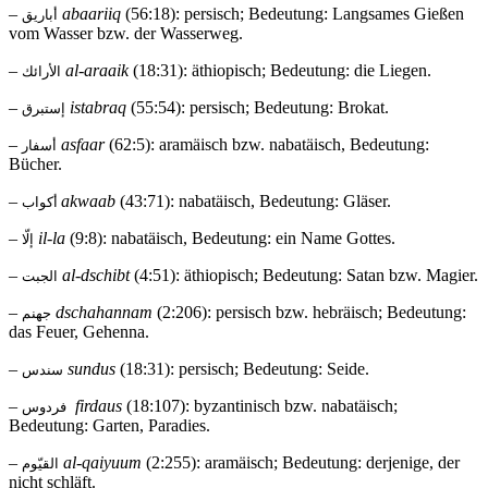
–
abaariiq
(56:18): persisch; Bedeutung: Langsames Gießen
أباريق
vom Wasser bzw. der Wasserweg.
–
al-araaik
(18:31): äthiopisch; Bedeutung: die Liegen.
الأرائك
–
istabraq
(55:54): persisch; Bedeutung: Brokat.
إستبرق
–
asfaar
(62:5): aramäisch bzw. nabatäisch, Bedeutung:
أسفار
Bücher.
–
akwaab
(43:71): nabatäisch, Bedeutung: Gläser.
أكواب
–
il-la
(9:8): nabatäisch, Bedeutung: ein Name Gottes.
إلّا
–
al-dschibt
(4:51): äthiopisch; Bedeutung: Satan bzw. Magier.
الجبت
–
dschahannam
(2:206): persisch bzw. hebräisch; Bedeutung:
جهنم
das Feuer, Gehenna.
–
sundus
(18:31): persisch; Bedeutung: Seide.
سندس
–
firdaus
(18:107): byzantinisch bzw. nabatäisch;
فردوس
Bedeutung: Garten, Paradies.
–
al-qaiyuum
(2:255): aramäisch; Bedeutung: derjenige, der
القيّوم
nicht schläft.