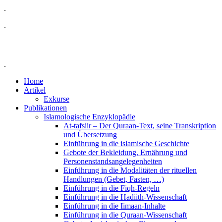
.
.
.
Home
Artikel
Exkurse
Publikationen
Islamologische Enzyklopädie
At-tafsiir – Der Quraan-Text, seine Transkription
und Übersetzung
Einführung in die islamische Geschichte
Gebote der Bekleidung, Ernährung und
Personenstandsangelegenheiten
Einführung in die Modalitäten der rituellen
Handlungen (Gebet, Fasten, …)
Einführung in die Fiqh-Regeln
Einführung in die Hadiith-Wissenschaft
Einführung in die Iimaan-Inhalte
Einführung in die Quraan-Wissenschaft