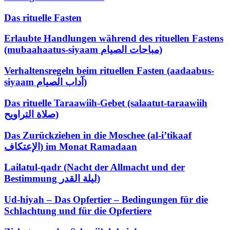
Das rituelle Fasten
Erlaubte Handlungen während des rituellen Fastens
(mubaahaatus-siyaam مباحات الصيام)
Verhaltensregeln beim rituellen Fasten (aadaabus-
siyaam آداب الصيام)
Das rituelle Taraawiih-Gebet (salaatut-taraawiih
صلاة التراويح)
Das Zurückziehen in die Moschee (al-i’tikaaf
الإعتكاف) im Monat Ramadaan
Lailatul-qadr (Nacht der Allmacht und der
Bestimmung ليلة القدر)
Ud-hiyah – Das Opfertier – Bedingungen für die
Schlachtung und für die Opfertiere