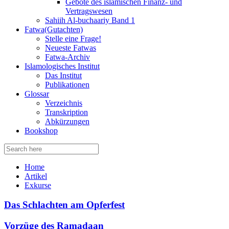
Gebote des islamischen Finanz- und
Vertragswesen
Sahiih Al-buchaariy Band 1
Fatwa(Gutachten)
Stelle eine Frage!
Neueste Fatwas
Fatwa-Archiv
Islamologisches Institut
Das Institut
Publikationen
Glossar
Verzeichnis
Transkription
Abkürzungen
Bookshop
Search
for:
Home
Artikel
Exkurse
Das Schlachten am Opferfest
Vorzüge des Ramadaan