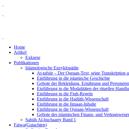
.
.
.
Home
Artikel
Exkurse
Publikationen
Islamologische Enzyklopädie
At-tafsiir – Der Quraan-Text, seine Transkription
Einführung in die islamische Geschichte
Gebote der Bekleidung, Ernährung und Personens
Einführung in die Modalitäten der rituellen Handl
Einführung in die Fiqh-Regeln
Einführung in die Hadiith-Wissenschaft
Einführung in die Iimaan-Inhalte
Einführung in die Quraan-Wissenschaft
Gebote des islamischen Finanz- und Vertragswese
Sahiih Al-buchaariy Band 1
Fatwa(Gutachten)