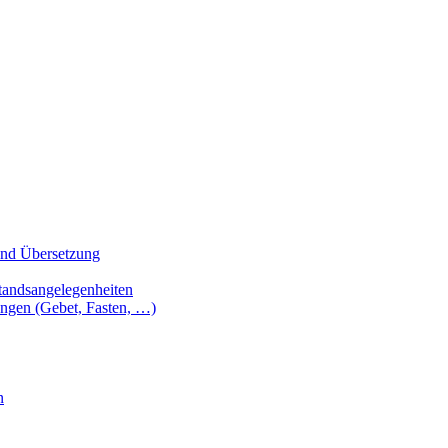
 und Übersetzung
tandsangelegenheiten
ungen (Gebet, Fasten, …)
n