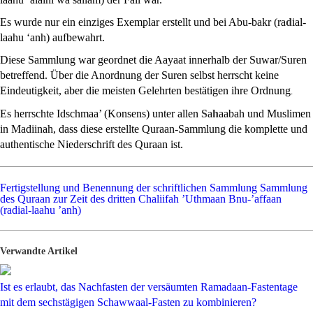
Es wurde nur ein einziges Exemplar erstellt und bei Abu-bakr (ra
d
ial-
laahu ‘anh) aufbewahrt.
Diese Sammlung war geordnet die Aayaat innerhalb der Suwar/Suren
betreffend. Über die Anordnung der Suren selbst herrscht keine
Eindeutigkeit, aber die meisten Gelehrten bestätigen ihre Ordnung
.
Es herrschte Idschmaa’ (Konsens) unter allen
S
a
h
aabah und Muslimen
in Madiinah, dass diese erstellte Quraan-Sammlung die komplette und
authentische Niederschrift des Quraan ist.
Fertigstellung und Benennung der schriftlichen Sammlung
Sammlung
des Quraan zur Zeit des dritten Chaliifah ’Uthmaan Bnu-’affaan
(radial-laahu ’anh)
Verwandte Artikel
Ist es erlaubt, das Nachfasten der versäumten Ramadaan-Fastentage
mit dem sechstägigen Schawwaal-Fasten zu kombinieren?