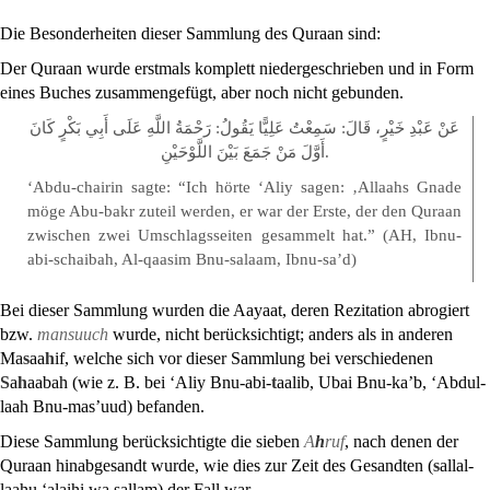
Die Besonderheiten dieser Sammlung des Quraan sind:
Der Quraan wurde erstmals komplett niedergeschrieben und in Form
eines Buches zusammengefügt, aber noch nicht gebunden.
عَنْ عَبْدِ خَيْرٍ، قَالَ: سَمِعْتُ عَلِيًّا يَقُولُ: رَحْمَةُ اللَّهِ عَلَى أَبِي بَكْرٍ كَانَ
أَوَّلَ مَنْ جَمَعَ بَيْنَ اللَّوْحَيْنِ.
‘Abdu-chairin sagte: “Ich hörte ‘Aliy sagen: ‚Allaahs Gnade
möge Abu-bakr zuteil werden, er war der Erste, der den Quraan
zwischen zwei Umschlagsseiten gesammelt hat.” (AH, Ibnu-
abi-schaibah, Al-qaasim Bnu-salaam, Ibnu-sa’d)
Bei dieser Sammlung wurden die Aayaat, deren Rezitation abrogiert
bzw.
mansuuch
wurde, nicht berücksichtigt; anders als in anderen
Ma
s
aa
h
if, welche sich vor dieser Sammlung bei verschiedenen
S
a
h
aabah (wie z. B. bei ‘Aliy Bnu-abi-
t
aalib, Ubai Bnu-ka’b, ‘Abdul-
laah Bnu-mas’uud) befanden.
Diese Sammlung berücksichtigte die sieben
A
h
ruf
, nach denen der
Quraan hinabgesandt wurde, wie dies zur Zeit des Gesandten (
s
allal-
laahu ‘alaihi wa sallam) der Fall war.