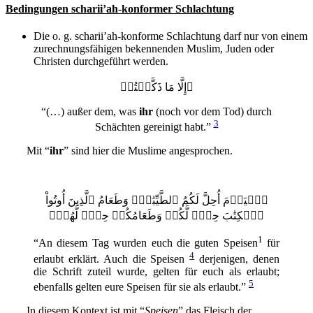
Bedingungen scharii’ah-konformer Schlachtung
Die o. g. scharii’ah-konforme Schlachtung darf nur von einem
zurechnungsfähigen bekennenden Muslim, Juden oder
Christen durchgeführt werden.
إِلَّا مَا ذَكَّيۡتُمۡ
“(…) außer dem, was
ihr
(noch vor dem Tod) durch
3
Schächten gereinigt habt.”
Mit “
ihr
” sind hier die Muslime angesprochen.
ٱلۡيَوۡمَ أُحِلَّ لَكُمُ ٱلطَّيِّبَٰتُۖ وَطَعَامُ ٱلَّذِينَ أُوتُواْ
ٱلۡكِتَٰبَ حِلّٞ لَّكُمۡ وَطَعَامُكُمۡ حِلّٞ لَّهُمۡۖ
1
“An diesem Tag wurden euch die guten Speisen
für
4
erlaubt erklärt. Auch die Speisen
derjenigen, denen
die Schrift zuteil wurde, gelten für euch als erlaubt;
5
ebenfalls gelten eure Speisen für sie als erlaubt.”
In diesem Kontext ist mit “
Speisen
” das Fleisch der