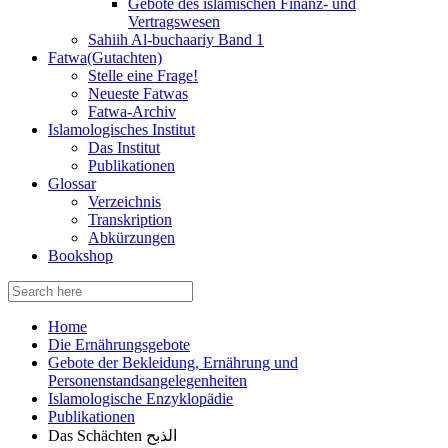
Gebote des islamischen Finanz- und
Vertragswesen
Sahiih Al-buchaariy Band 1
Fatwa(Gutachten)
Stelle eine Frage!
Neueste Fatwas
Fatwa-Archiv
Islamologisches Institut
Das Institut
Publikationen
Glossar
Verzeichnis
Transkription
Abkürzungen
Bookshop
Search
for:
Home
Die Ernährungsgebote
Gebote der Bekleidung, Ernährung und
Personenstandsangelegenheiten
Islamologische Enzyklopädie
Publikationen
Das Schächten الذبح