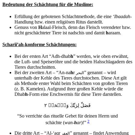
Bedeutung der Schächtung für die Muslime:
Erfüllung der gebotenen Schlachtmethode, die eine
‘Ibaadah-
Handlung bzw. einen religiösen Ritus darstellt.
Genuss von
H
alaal-Fleisch, denn das Fleisch verendeter bzw.
nicht geschächteter Tiere ist nadschis und damit
h
araam.
Scharii’ah-konforme Schächtungen:
Bei der ersten Art “Adh-dhab
h
” werden, wie oben erwähnt,
die Luft- und Speiseröhre und die beiden Halsschlagadern des
Tieres durchschnitten.
Bei der zweiten Art – “An-na
h
r
” genannt – wird
النحر
unterhalb der Kehle des Tieres durchstochen. Diese Art gilt
als Methode erster Wahl beim Schächten von großen Tieren
(z. B. Kamelen). Aufgrund ihrer großen Kehle würde die
Dhab
h
-Form eine Erschwernis für diese Tiere darstellen.
فَصَلِّ لِرَبِّكَ وَٱنۡحَرۡ ٢
“So verrichte das rituelle Gebet für deinen Herrn und
2
schächte (
wan-
h
ar
)!”
Die dritte Art – “Al-‘aqr
” genannt – findet Anwendung
العقر