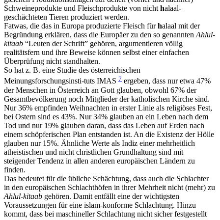
Schweineprodukte und Fleischprodukte von nicht
h
alaal-
geschächteten Tieren produziert werden.
Fatwas, die das in Europa produzierte Fleisch für
h
alaal mit der
Begründung erklären, dass die Europäer zu den so genannten
Ahlul-
kitaab
“Leuten der Schrift” gehören, argumentieren völlig
realitätsfern und ihre Beweise können selbst einer einfachen
Überprüfung nicht standhalten.
So hat z. B. eine Studie des österreichischen
7
Meinungsforschungsinsti-tuts IMAS
ergeben, dass nur etwa 47%
der Menschen in Österreich an Gott glauben, obwohl 67% der
Gesamtbevölkerung noch Mitglieder der katholischen Kirche sind.
Nur 36% empfinden Weihnachten in erster Linie als religiöses Fest,
bei Ostern sind es 43%. Nur 34% glauben an ein Leben nach dem
Tod und nur 19% glauben daran, dass das Leben auf Erden nach
einem schöpferischen Plan entstanden ist. An die Existenz der Hölle
glauben nur 15%. Ähnliche Werte als Indiz einer mehrheitlich
atheistischen und nicht christlichen Grundhaltung sind mit
steigender Tendenz in allen anderen europäischen Ländern zu
finden.
Das bedeutet für die übliche Schächtung, dass auch die Schlachter
in den europäischen Schlachthöfen in ihrer Mehrheit nicht (mehr) zu
Ahlul-kitaab
gehören. Damit entfällt eine der wichtigsten
Voraussetzungen für eine islam-konforme Schlachtung. Hinzu
kommt, dass bei maschineller Schlachtung nicht sicher festgestellt