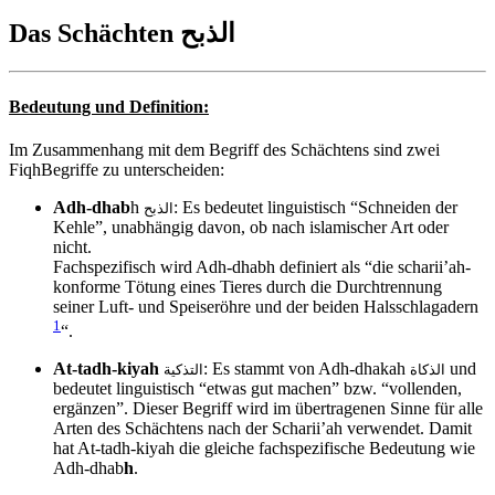
Das Schächten الذبح
Bedeutung und Definition:
Im Zusammenhang mit dem Begriff des Schächtens sind zwei
FiqhBegriffe zu unterscheiden:
Adh-dhab
h
: Es bedeutet linguistisch “Schneiden der
الذبح
Kehle”, unabhängig davon, ob nach islamischer Art oder
nicht.
Fachspezifisch wird Adh-dhabh definiert als “die scharii’ah-
konforme Tötung eines Tieres durch die Durchtrennung
seiner Luft- und Speiseröhre und der beiden Halsschlagadern
1
“.
At-tadh-kiyah
: Es stammt von Adh-dhakah
und
الذكاة
التذكية
bedeutet linguistisch “etwas gut machen” bzw. “vollenden,
ergänzen”. Dieser Begriff wird im übertragenen Sinne für alle
Arten des Schächtens nach der Scharii’ah verwendet. Damit
hat At-tadh-kiyah die gleiche fachspezifische Bedeutung wie
Adh-dhab
h
.