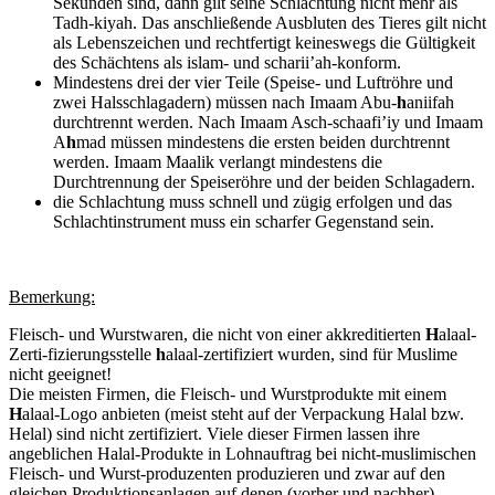
Sekunden sind, dann gilt seine Schlachtung nicht mehr als
Tadh-kiyah. Das anschließende Ausbluten des Tieres gilt nicht
als Lebenszeichen und rechtfertigt keineswegs die Gültigkeit
des Schächtens als islam- und scharii’ah-konform.
Mindestens drei der vier Teile (Speise- und Luftröhre und
zwei Halsschlagadern) müssen nach Imaam Abu-
h
aniifah
durchtrennt werden. Nach Imaam Asch-schaafi’iy und Imaam
A
h
mad müssen mindestens die ersten beiden durchtrennt
werden. Imaam Maalik verlangt mindestens die
Durchtrennung der Speiseröhre und der beiden Schlagadern.
die Schlachtung muss schnell und zügig erfolgen und das
Schlachtinstrument muss ein scharfer Gegenstand sein.
Bemerkung:
Fleisch- und Wurstwaren, die nicht von einer akkreditierten
H
alaal-
Zerti-fizierungsstelle
h
alaal-zertifiziert wurden, sind für Muslime
nicht geeignet!
Die meisten Firmen, die Fleisch- und Wurstprodukte mit einem
H
alaal-Logo anbieten (meist steht auf der Verpackung Halal bzw.
Helal) sind nicht zertifiziert. Viele dieser Firmen lassen ihre
angeblichen Halal-Produkte in Lohnauftrag bei nicht-muslimischen
Fleisch- und Wurst-produzenten produzieren und zwar auf den
gleichen Produktionsanlagen auf denen (vorher und nachher)