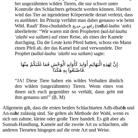
bei ungezähmten wilden Tieren, die nur schwer unter
Kontrolle des Schlachters gebracht werden können. Hierbei
wird das Tier an irgendeiner Körperstelle derart verletzt, dass
es ausblutet. Im Prinzip verfährt man dabei genauso wie beim
Wild. Raafi’ Bnu-chudaidsch
(ra
d
ial-laahu ‘anh)
رافع بن خديج
überlieferte: “Wir waren mit dem Propheten (
s
al-lal-laahu
‘alaihi wa sallam
) auf einer Reise, als eines der Kamele
durchging. Da die Leute kein Pferd hatten, schoss ein Mann
einen Pfeil ab, der das Kamel traf und verwundete. Der
Prophet (
s
allal-laahu ‘alaihi wa sallam
) sagte:
‏إِنَّ لِهَذِهِ الْبَهَائِمِ‏ أَوَابِدَ ‏كَأَوَابِدِ الْوَحْشِ فَمَا غَلَبَكُمْ مِنْهَا
فَاصْنَعُوا بِهِ هَكَذَا.
“JA! Diese Tiere haben ein wildes Verhalten ähnlich
den wilden (ungezähmten) Tieren. Wenn eines von
ihnen sich euch gegenüber so verhält, dann geht mit
ihm genauso um!” (
B, M)
Allgemein gilt, dass die ersten beiden Schlachtarten Adh-dhab
h
und
An-na
h
r zulässig sind. Sie gelten als Methode der Wahl, wenn es
sich um zahme, kleine oder große Tiere handelt. Es gilt aber als
Sunnah-Handlung, Kamele auf die zweite Art zu schlachten, alle
anderen Tierarten hingegen auf die erste Art und Weise.