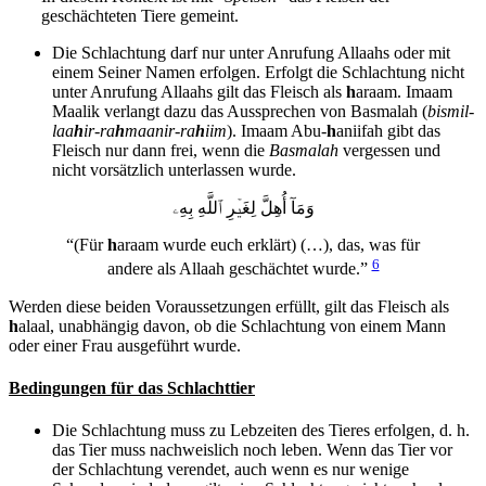
geschächteten Tiere gemeint.
Die Schlachtung darf nur unter Anrufung Allaahs oder mit
einem Seiner Namen erfolgen. Erfolgt die Schlachtung nicht
unter Anrufung Allaahs gilt das Fleisch als
h
araam. Imaam
Maalik verlangt dazu das Aussprechen von Basmalah (
bismil-
laa
h
ir-ra
h
maanir-ra
h
iim
). Imaam Abu-
h
aniifah gibt das
Fleisch nur dann frei, wenn die
Basmalah
vergessen und
nicht vorsätzlich unterlassen wurde.
وَمَآ أُهِلَّ لِغَيۡرِ ٱللَّهِ بِهِۦ
“(Für
h
araam wurde euch erklärt) (…), das, was für
6
andere als Allaah geschächtet wurde.”
Werden diese beiden Voraussetzungen erfüllt, gilt das Fleisch als
h
alaal, unabhängig davon, ob die Schlachtung von einem Mann
oder einer Frau ausgeführt wurde.
Bedingungen für das Schlachttier
Die Schlachtung muss zu Lebzeiten des Tieres erfolgen, d. h.
das Tier muss nachweislich noch leben. Wenn das Tier vor
der Schlachtung verendet, auch wenn es nur wenige