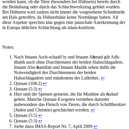
werden kann, ob die Tiere (besonders bei Hühnern) bereits durch
die Betäubung oder durch das Schlachtwerkzeug getötet wurden.
Bei Hühnern wird zudem nicht immer die vorgesehene Schnittstelle
am Hals getroffen, da Hühnerhälse keine Normlänge haben. All
diese Aspekte sprechen klar gegen eine pauschale Anerkennung der
in Europa üblichen Schlachtung als islam-konform.
Notes:
Nach Imaam Asch-schaafi’iy und Imaam A
h
mad gilt Adh-
dhabh auch ohne Durchtrennen der beiden Hals­schlag­adern.
Imaam Abu-
h
aniifah und Imaam Maalik sehen dafür die
Notwendig­keit des Durchtrennens der beiden
Halsschlagadern und mindestens der Luftröhre.
↩
Quraan (108:2)
↩
Quraan (5:3)
↩
Hier sind die Speisen gemeint, die für Muslime als
h
alaal
gelten. Manche Quraan-Exegeten verstehen darunter
insbesondere das Fleisch von Tieren, die durch Schriftbesitzer
(Juden und Christen) geschächtet werden.
↩
Quraan (5:5)
↩
Quraan (5:3)
↩
Siehe dazu IMAS-Report Nr. 7, April 2009
↩