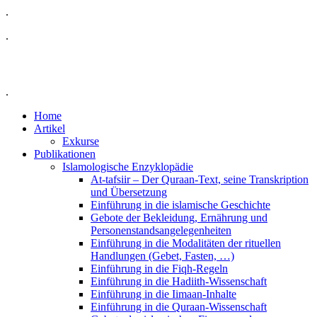
.
.
.
Home
Artikel
Exkurse
Publikationen
Islamologische Enzyklopädie
At-tafsiir – Der Quraan-Text, seine Transkription
und Übersetzung
Einführung in die islamische Geschichte
Gebote der Bekleidung, Ernährung und
Personenstandsangelegenheiten
Einführung in die Modalitäten der rituellen
Handlungen (Gebet, Fasten, …)
Einführung in die Fiqh-Regeln
Einführung in die Hadiith-Wissenschaft
Einführung in die Iimaan-Inhalte
Einführung in die Quraan-Wissenschaft