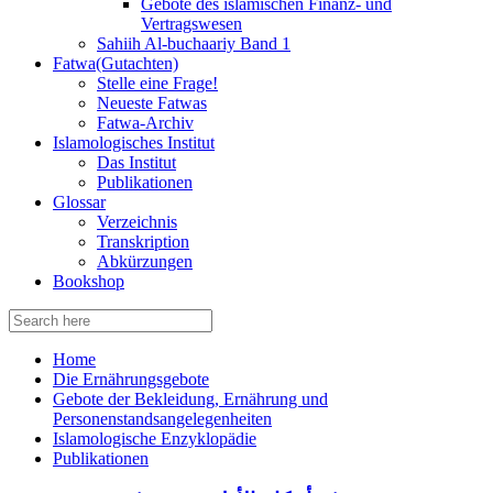
Gebote des islamischen Finanz- und
Vertragswesen
Sahiih Al-buchaariy Band 1
Fatwa(Gutachten)
Stelle eine Frage!
Neueste Fatwas
Fatwa-Archiv
Islamologisches Institut
Das Institut
Publikationen
Glossar
Verzeichnis
Transkription
Abkürzungen
Bookshop
Search
for:
Home
Die Ernährungsgebote
Gebote der Bekleidung, Ernährung und
Personenstandsangelegenheiten
Islamologische Enzyklopädie
Publikationen