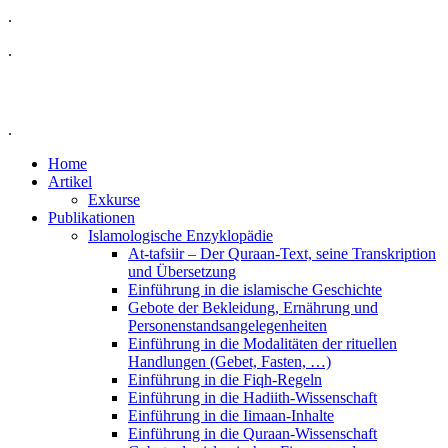
.
.
.
Home
Artikel
Exkurse
Publikationen
Islamologische Enzyklopädie
At-tafsiir – Der Quraan-Text, seine Transkription
und Übersetzung
Einführung in die islamische Geschichte
Gebote der Bekleidung, Ernährung und
Personenstandsangelegenheiten
Einführung in die Modalitäten der rituellen
Handlungen (Gebet, Fasten, …)
Einführung in die Fiqh-Regeln
Einführung in die Hadiith-Wissenschaft
Einführung in die Iimaan-Inhalte
Einführung in die Quraan-Wissenschaft