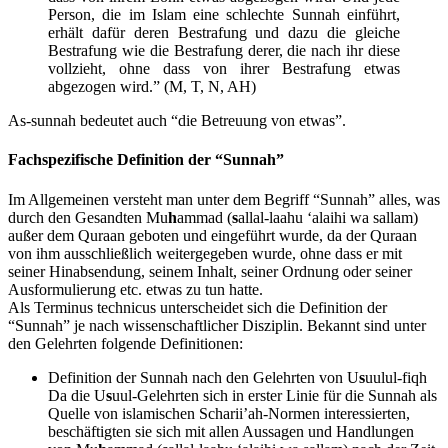
Person, die im Islam eine schlechte Sunnah einführt,
erhält dafür deren Bestrafung und dazu die gleiche
Bestrafung wie die Bestrafung derer, die nach ihr diese
vollzieht, ohne dass von ihrer Bestrafung etwas
abgezogen wird.” (M, T, N, AH)
As-sunnah bedeutet auch “die Betreuung von etwas”.
Fachspezifische Definition der “Sunnah”
Im Allgemeinen versteht man unter dem Begriff “Sunnah” alles, was
durch den Gesandten Mu
h
ammad (
s
allal-laahu ‘alaihi wa sallam)
außer dem Quraan geboten und eingeführt wurde, da der Quraan
von ihm ausschließlich weitergegeben wurde, ohne dass er mit
seiner Hinabsendung, seinem Inhalt, seiner Ordnung oder seiner
Ausformulierung etc. etwas zu tun hatte.
Als Terminus technicus unterscheidet sich die Definition der
“Sunnah” je nach wissenschaftlicher Disziplin. Bekannt sind unter
den Gelehrten folgende Definitionen:
Definition der Sunnah nach den Gelehrten von U
s
uulul-fiqh
Da die U
s
uul-Gelehrten sich in erster Linie für die Sunnah als
Quelle von islamischen Scharii’ah-Normen interessierten,
beschäftigten sie sich mit allen Aussagen und Handlungen