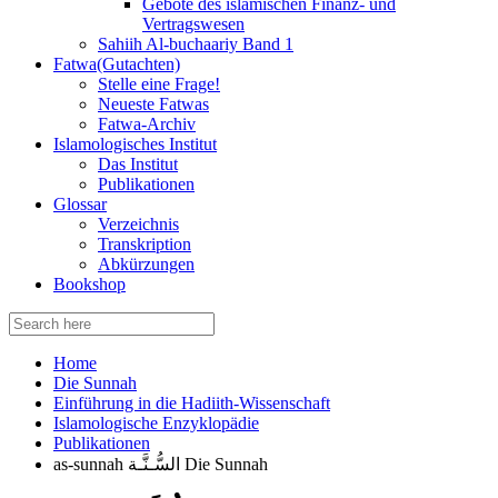
Gebote des islamischen Finanz- und
Vertragswesen
Sahiih Al-buchaariy Band 1
Fatwa(Gutachten)
Stelle eine Frage!
Neueste Fatwas
Fatwa-Archiv
Islamologisches Institut
Das Institut
Publikationen
Glossar
Verzeichnis
Transkription
Abkürzungen
Bookshop
Search
for:
Home
Die Sunnah
Einführung in die Hadiith-Wissenschaft
Islamologische Enzyklopädie
Publikationen
as-sunnah السُّـنَّـة Die Sunnah