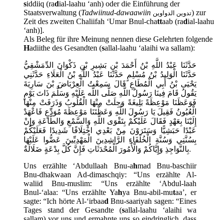
s
iddiiq (ra
d
ial-laahu ‘anh) oder die Einführung der
Staatsverwaltung (
Tadwiinud-dawaawiin
) zur
تدوين الدواوين
Zeit des zweiten Chaliifah ‘Umar Bnul-cha
tt
aab (ra
d
ial-laahu
‘anh)].
Als Beleg für ihre Meinung nennen diese Gelehrten folgende
H
adiithe des Gesandten (
s
allal-laahu ‘alaihi wa sallam):
حَدَّثَنَا عَبْدُ اللَّهِ بْنُ أَحْمَدَ بْنِ بَشِيرِ بْنِ ذَكْوَانَ الدِّمَشْقِيُّ
حَدَّثَنَا الْوَلِيدُ بْنُ مُسْلِمٍ حَدَّثَنَا عَبْدُ اللَّهِ بْنُ الْعَلَاءِ حَدَّثَنِي
يَحْيَى بْنُ أَبِي الْمُطَاعِ قَالَ سَمِعْتُ الْعِرْبَاضَ بْنَ سَارِيَةَ
يَقُولُ قَامَ فِينَا رَسُولُ اللَّهِ صَلَّى اللَّه عَلَيْهِ وَسَلَّمَ ذَاتَ يَوْمٍ
فَوَعَظَنَا مَوْعِظَةً بَلِيغَةً وَجِلَتْ مِنْهَا الْقُلُوبُ وَذَرَفَتْ مِنْهَا
الْعُيُونُ فَقِيلَ يَا رَسُولَ اللَّهِ وَعَظْتَنَا مَوْعِظَةَ مُوَدِّعٍ فَاعْهَدْ
إِلَيْنَا بِعَهْدٍ فَقَالَ عَلَيْكُمْ بِتَقْوَى اللَّهِ وَالسَّمْعِ وَالطَّاعَةِ وَإِنْ
عَبْدًا حَبَشِيًّا وَسَتَرَوْنَ مِنْ بَعْدِي اخْتِلَافًا شَدِيدًا فَعَلَيْكُمْ
بِسُنَّتِي وَسُنَّةِ الْخُلَفَاءِ الرَّاشِدِينَ الْمَهْدِيِّينَ عَضُّوا عَلَيْهَا
بِالنَّوَاجِذِ وَإِيَّاكُمْ وَالْأُمُورَ الْمُحْدَثَاتِ فَإِنَّ كُلَّ بِدْعَةٍ ضَلَالَةٌ.
Uns erzählte ‘Abdullaah Bnu-a
h
mad Bnu-baschiir
Bnu-dhakwaan Ad-dimaschqiy: “Uns erzählte Al-
waliid Bnu-muslim: “Uns erzählte ‘Abdul-laah
Bnul-‘alaa: “Uns erzählte Ya
h
ya Bnu-abil-mu
t
aa’, er
sagte: “Ich hörte Al-‘irbaa
d
Bnu-saariyah sagen: “Eines
Tages stand der Gesandte (
s
allal-laahu ‘alaihi wa
sallam) vor uns und ermahnte uns so eindringlich, dass