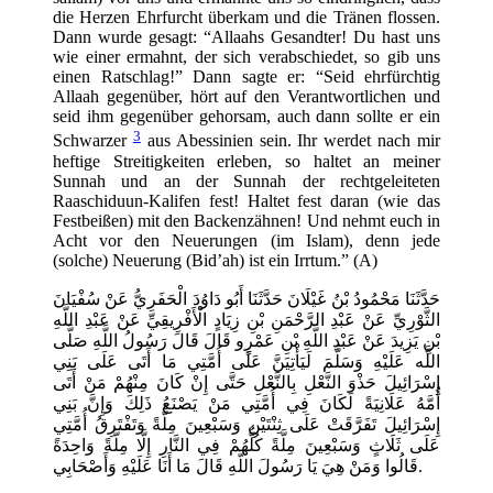
die Herzen Ehrfurcht überkam und die Tränen flossen.
Dann wurde gesagt: “Allaahs Gesandter! Du hast uns
wie einer ermahnt, der sich verabschiedet, so gib uns
einen Ratschlag!” Dann sagte er: “Seid ehrfürchtig
Allaah gegenüber, hört auf den Verantwortlichen und
seid ihm gegenüber gehorsam, auch dann sollte er ein
3
Schwarzer
aus Abessinien sein. Ihr werdet nach mir
heftige Streitigkeiten erleben, so haltet an meiner
Sunnah und an der Sunnah der rechtgeleiteten
Raaschiduun-Kalifen fest! Haltet fest daran (wie das
Festbeißen) mit den Backenzähnen! Und nehmt euch in
Acht vor den Neuerungen (im Islam), denn jede
(solche) Neuerung (Bid’ah) ist ein Irrtum.” (A)
حَدَّثَنَا مَحْمُودُ بْنُ غَيْلَانَ حَدَّثَنَا أَبُو دَاوُدَ الْحَفَرِيُّ عَنْ سُفْيَانَ
الثَّوْرِيِّ عَنْ عَبْدِ الرَّحْمَنِ بْنِ زِيَادٍ الْأَفْرِيقِيِّ عَنْ عَبْدِ اللَّهِ
بْنِ يَزِيدَ عَنْ عَبْدِ اللَّهِ بْنِ عَمْرٍو قَالَ قَالَ رَسُولُ اللَّهِ صَلَّى
اللَّه عَلَيْهِ وَسَلَّمَ لَيَأْتِيَنَّ عَلَى أُمَّتِي مَا أَتَى عَلَى بَنِي
إِسْرَائِيلَ حَذْوَ النَّعْلِ بِالنَّعْلِ حَتَّى إِنْ كَانَ مِنْهُمْ مَنْ أَتَى
أُمَّهُ عَلَانِيَةً لَكَانَ فِي أُمَّتِي مَنْ يَصْنَعُ ذَلِكَ وَإِنَّ بَنِي
إِسْرَائِيلَ تَفَرَّقَتْ عَلَى ثِنْتَيْنِ وَسَبْعِينَ مِلَّةً وَتَفْتَرِقُ أُمَّتِي
عَلَى ثَلَاثٍ وَسَبْعِينَ مِلَّةً كُلُّهُمْ فِي النَّارِ إِلَّا مِلَّةً وَاحِدَةً
قَالُوا وَمَنْ هِيَ يَا رَسُولَ اللَّهِ قَالَ مَا أَنَا عَلَيْهِ وَأَصْحَابِي.