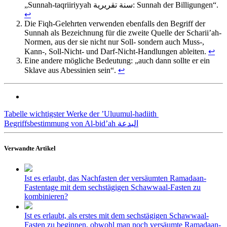
„Sunnah-taqriiriyyah سنة تقريرية: Sunnah der Billigungen“.
↩
Die Fiqh-Gelehrten verwenden ebenfalls den Begriff der
Sunnah als Bezeichnung für die zweite Quelle der Scharii’ah-
Normen, aus der sie nicht nur Soll- sondern auch Muss-,
Kann-, Soll-Nicht- und Darf-Nicht-Handlungen ableiten.
↩
Eine andere mögliche Bedeutung: „auch dann sollte er ein
Sklave aus Abessinien sein“.
↩
Tabelle wichtigster Werke der ‎’Uluumul-hadiith ‎
Begriffsbestimmung von Al-bid’ah البدعة
Verwandte Artikel
Ist es erlaubt, das Nachfasten der versäumten Ramadaan-
Fastentage mit dem sechstägigen Schawwaal-Fasten zu
kombinieren?
Ist es erlaubt, als erstes mit dem sechstägigen Schawwaal-
Fasten zu beginnen, obwohl man noch versäumte Ramadaan-