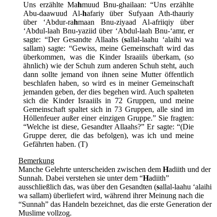
Uns erzählte Ma
h
muud Bnu-ghailaan: “Uns erzählte
Abu-daawuud Al-
h
afariy über Sufyaan Ath-thauriy
über ‘Abdur-ra
h
maan Bnu-ziyaad Al-afriiqiy über
‘Abdul-laah Bnu-yaziid über ‘Abdul-laah Bnu-‘amr, er
sagte: “Der Gesandte Allaahs (
s
allal-laahu ‘alaihi wa
sallam) sagte: “Gewiss, meine Gemeinschaft wird das
überkommen, was die Kinder Israaiils überkam, (so
ähnlich) wie der Schuh zum anderen Schuh steht, auch
dann sollte jemand von ihnen seine Mutter öffentlich
beschlafen haben, so wird es in meiner Gemeinschaft
jemanden geben, der dies begehen wird. Auch spalteten
sich die Kinder Israaiils in 72 Gruppen, und meine
Gemeinschaft spaltet sich in 73 Gruppen, alle sind im
Höllenfeuer außer einer einzigen Gruppe.” Sie fragten:
“Welche ist diese, Gesandter Allaahs?” Er sagte: “(Die
Gruppe derer, die das befolgen), was ich und meine
Gefährten haben. (T)
Bemerkung
Manche Gelehrte unterscheiden zwischen dem
H
adiith und der
Sunnah. Dabei verstehen sie unter dem “
H
adiith”
ausschließlich das, was über den Gesandten (
s
allal-laahu ‘alaihi
wa sallam) überliefert wird, während ihrer Meinung nach die
“Sunnah” das Handeln bezeichnet, das die erste Generation der
Muslime vollzog.