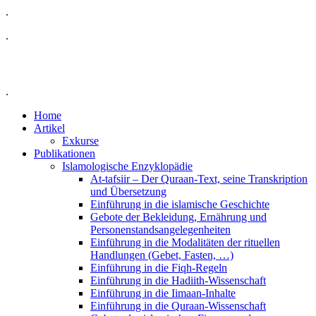
.
.
.
Home
Artikel
Exkurse
Publikationen
Islamologische Enzyklopädie
At-tafsiir – Der Quraan-Text, seine Transkription
und Übersetzung
Einführung in die islamische Geschichte
Gebote der Bekleidung, Ernährung und
Personenstandsangelegenheiten
Einführung in die Modalitäten der rituellen
Handlungen (Gebet, Fasten, …)
Einführung in die Fiqh-Regeln
Einführung in die Hadiith-Wissenschaft
Einführung in die Iimaan-Inhalte
Einführung in die Quraan-Wissenschaft