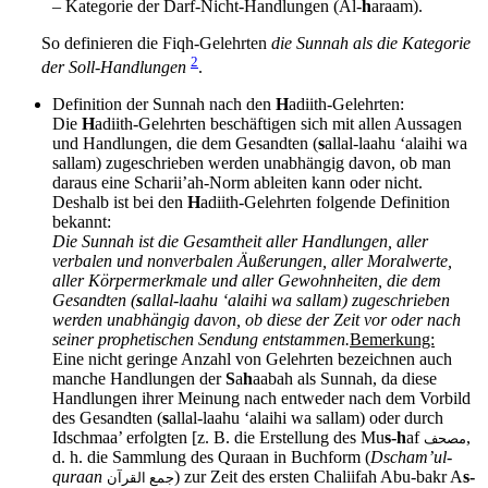
– Kategorie der Darf-Nicht-Handlungen (Al-
h
araam).
So definieren die Fiqh-Gelehrten
die Sunnah als die Kategorie
2
der Soll-Handlungen
.
Definition der Sunnah nach den
H
adiith-Gelehrten:
Die
H
adiith-Gelehrten beschäftigen sich mit allen Aussagen
und Handlungen, die dem Gesandten (
s
allal-laahu ‘alaihi wa
sallam) zugeschrieben werden unabhängig davon, ob man
daraus eine Scharii’ah-Norm ableiten kann oder nicht.
Deshalb ist bei den
H
adiith-Gelehrten folgende Definition
bekannt:
Die Sunnah ist die Gesamtheit aller Handlungen, aller
verbalen und nonverbalen Äußerungen, aller Moralwerte,
aller Körpermerkmale und aller Gewohnheiten, die dem
Gesandten (
s
allal-laahu ‘alaihi wa sallam) zugeschrieben
werden unabhängig davon, ob diese der Zeit vor oder nach
seiner prophetischen Sendung entstammen.
Bemerkung:
Eine nicht geringe Anzahl von Gelehrten bezeichnen auch
manche Handlungen der
S
a
h
aabah als Sunnah, da diese
Handlungen ihrer Meinung nach entweder nach dem Vorbild
des Gesandten (
s
allal-laahu ‘alaihi wa sallam) oder durch
Idschmaa’ erfolgten [z. B. die Erstellung des Mu
s-h
af
,
مصحف
d. h. die Sammlung des Quraan in Buchform (
Dscham’ul-
quraan
) zur Zeit des ersten Chaliifah Abu-bakr A
s-
جمع القرآن