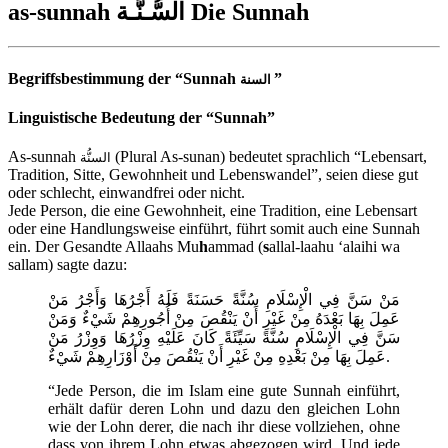
as-sunnah السُّـنَّـة Die Sunnah
Begriffsbestimmung der “Sunnah
”
السنة
Linguistische Bedeutung der “Sunnah”
As-sunnah
(Plural As-sunan) bedeutet sprachlich “Lebensart,
السنُّة
Tradition, Sitte, Gewohnheit und Lebenswandel”, seien diese gut
oder schlecht, einwandfrei oder nicht.
Jede Person, die eine Gewohnheit, eine Tradition, eine Lebensart
oder eine Handlungsweise einführt, führt somit auch eine Sunnah
ein. Der Gesandte Allaahs Mu
h
ammad (
s
allal-laahu ‘alaihi wa
sallam) sagte dazu:
مَنْ سَنَّ فِي الْإِسْلَامِ سُنَّةً حَسَنَةً فَلَهُ أَجْرُهَا وَأَجْرُ مَنْ
عَمِلَ بِهَا بَعْدَهُ مِنْ غَيْرِ أَنْ يَنْقُصَ مِنْ أُجُورِهِمْ شَيْءٌ وَمَنْ
سَنَّ فِي الْإِسْلَامِ سُنَّةً سَيِّئَةً كَانَ عَلَيْهِ وِزْرُهَا وَوِزْرُ مَنْ
عَمِلَ بِهَا مِنْ بَعْدِهِ مِنْ غَيْرِ أَنْ يَنْقُصَ مِنْ أَوْزَارِهِمْ شَيْءٌ.
“Jede Person, die im Islam eine gute Sunnah einführt,
erhält dafür deren Lohn und dazu den gleichen Lohn
wie der Lohn derer, die nach ihr diese vollziehen, ohne
dass von ihrem Lohn etwas abgezogen wird. Und jede