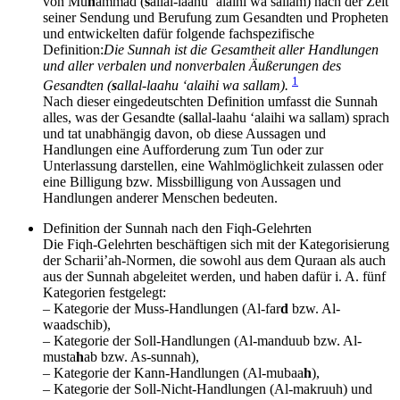
von Mu
h
ammad (
s
allal-laahu ‘alaihi wa sallam) nach der Zeit
seiner Sendung und Berufung zum Gesandten und Propheten
und entwickelten dafür folgende fachspezifische
Definition:
Die Sunnah ist die Gesamtheit aller Handlungen
und aller verbalen und nonverbalen Äußerungen des
1
Gesandten (
s
allal-laahu ‘alaihi wa sallam).
Nach dieser eingedeutschten Definition umfasst die Sunnah
alles, was der Gesandte (
s
allal-laahu ‘alaihi wa sallam) sprach
und tat unabhängig davon, ob diese Aussagen und
Handlungen eine Aufforderung zum Tun oder zur
Unterlassung darstellen, eine Wahlmöglichkeit zulassen oder
eine Billigung bzw. Missbilligung von Aussagen und
Handlungen anderer Menschen bedeuten.
Definition der Sunnah nach den Fiqh-Gelehrten
Die Fiqh-Gelehrten beschäftigen sich mit der Kategorisierung
der Scharii’ah-Normen, die sowohl aus dem Quraan als auch
aus der Sunnah abgeleitet werden, und haben dafür i. A. fünf
Kategorien festgelegt:
– Kategorie der Muss-Handlungen (Al-far
d
bzw. Al-
waadschib),
– Kategorie der Soll-Handlungen (Al-manduub bzw. Al-
musta
h
ab bzw. As-sunnah),
– Kategorie der Kann-Handlungen (Al-mubaa
h
),
– Kategorie der Soll-Nicht-Handlungen (Al-makruuh) und