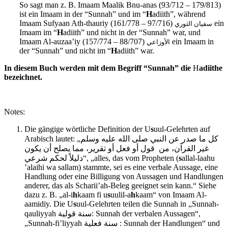
So sagt man z. B. Imaam Maalik Bnu-anas (93/712 – 179/813)
ist ein Imaam in der “Sunnah” und im “
H
adiith”, während
Imaam Sufyaan Ath-thauriy
(97/716 – 161/778) ein
سفيان الثوري
Imaam im “
H
adiith” und nicht in der “Sunnah” war, und
Imaam Al-auzaa’iy
(88/707 – 157/774) ein Imaam in
الأوزاعي
der “Sunnah” und nicht im “
H
adiith” war.
In diesem Buch werden mit dem Begriff “Sunnah” die
H
adiithe
bezeichnet.
Notes:
Die gängige wörtliche Definition der U
s
uul-Gelehrten auf
Arabisch lautet: „كل ما صدر عن النبي صلى الله عليه وسلم
غير القرآن، من قول أو فعل أو تقرير، مما يصلح أن يكون
دليلاً لحكم شرعي“, „alles, das vom Propheten (
s
allal-laahu
’alaihi wa sallam) stammte, sei es eine verbale Aussage, eine
Handlung oder eine Billigung von Aussagen und Handlungen
anderer, das als Scharii’ah-Beleg geeignet sein kann.“ Siehe
dazu z. B. „al-i
h
kaam fi u
s
uulil-a
h
kaam“ von Imaam Al-
aamidiy. Die U
s
uul-Gelehrten teilen die Sunnah in „Sunnah-
qauliyyah سنة قولية: Sunnah der verbalen Aus­sagen“,
„Sunnah-fi’liyyah سنة فعلية : Sunnah der Handlungen“ und