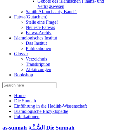
Gebote des islamischen Finanz- und
Vertragswesen
Sahiih Al-buchaariy Band 1
Fatwa(Gutachten)
Stelle eine Frage!
Neueste Fatwas
Fatwa-Archiv
Islamologisches Institut
Das Institut
Publikationen
Glossar
Verzeichnis
Transkription
Abkürzungen
Bookshop
Search
for:
Home
Die Sunnah
Einführung in die Hadiith-Wissenschaft
Islamologische Enzyklopädie
Publikationen
as-sunnah السُّـنَّـة Die Sunnah