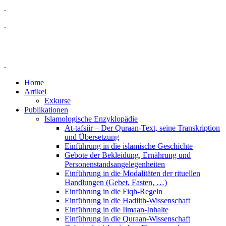
.
.
.
Home
Artikel
Exkurse
Publikationen
Islamologische Enzyklopädie
At-tafsiir – Der Quraan-Text, seine Transkription
und Übersetzung
Einführung in die islamische Geschichte
Gebote der Bekleidung, Ernährung und
Personenstandsangelegenheiten
Einführung in die Modalitäten der rituellen
Handlungen (Gebet, Fasten, …)
Einführung in die Fiqh-Regeln
Einführung in die Hadiith-Wissenschaft
Einführung in die Iimaan-Inhalte
Einführung in die Quraan-Wissenschaft