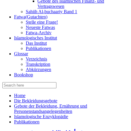
Gebote des islamischen Finanz- und
Vertragswesen
Sahiih Al-buchaariy Band 1
Fatwa(Gutachten)
Stelle eine Frage!
Neueste Fatwas
Fatwa-Archiv
Islamologisches Institut
Das Institut
Publikationen
Glossar
Verzeichnis
Transkription
Abkürzungen
Bookshop
Search
for:
Home
Die Bekleidungsgebote
Gebote der Bekleidung, Ernährung und
Personenstandsangelegenheiten
Islamologische Enzyklopädie
Publikationen