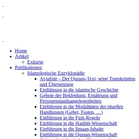
.
.
.
Home
Artikel
Exkurse
Publikationen
Islamologische Enzyklopädie
At-tafsiir – Der Quraan-Text, seine Transkription
und Übersetzung
Einführung in die islamische Geschichte
Gebote der Bekleidung, Ernährung und
Personenstandsangelegenheiten
Einführung in die Modalitäten der rituellen
Handlungen (Gebet, Fasten, …)
Einführung in die Fiqh-Regeln
Einführung in die Hadiith-Wissenschaft
Einführung in die Iimaan-Inhalte
Einführung in die Quraan-Wissenschaft