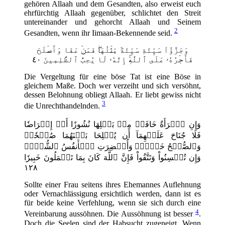
gehören Allaah und dem Gesandten, also erweist euch
ehrfürchtig Allaah gegenüber, schlichtet den Streit
untereinander und gehorcht Allaah und Seinem
2
Gesandten, wenn ihr Iimaan-Bekennende seid.
وَجَزَٰٓؤُاْ سَيِّئَةٖ سَيِّئَةٞ مِّثۡلُهَاۖ فَمَنۡ عَفَا وَأَصۡلَحَ
فَأَجۡرُهُۥ عَلَى ٱللَّهِۚ إِنَّهُۥ لَا يُحِبُّ ٱلظَّٰلِمِينَ ٤٠
Die Vergeltung für eine böse Tat ist eine Böse in
gleichem Maße. Doch wer verzeiht und sich versöhnt,
dessen Belohnung obliegt Allaah. Er liebt gewiss nicht
3
die Unrechthandelnden.
وَإِنِ ٱمۡرَأَةٌ خَافَتۡ مِنۢ بَعۡلِهَا نُشُوزًا أَوۡ إِعۡرَاضٗا
فَلَا جُنَاحَ عَلَيۡهِمَآ أَن يُصۡلِحَا بَيۡنَهُمَا صُلۡحٗاۚ
وَٱلصُّلۡحُ خَيۡرٞۗ وَأُحۡضِرَتِ ٱلۡأَنفُسُ ٱلشُّحَّۚ
وَإِن تُحۡسِنُواْ وَتَتَّقُواْ فَإِنَّ ٱللَّهَ كَانَ بِمَا تَعۡمَلُونَ خَبِيرٗا
١٢٨
Sollte einer Frau seitens ihres Ehemannes Auflehnung
oder Vernachlässigung ersichtlich werden, dann ist es
für beide keine Verfehlung, wenn sie sich durch eine
4
Vereinbarung aussöhnen. Die Aussöhnung ist besser
.
Doch die Seelen sind der Habsucht zugeneigt. Wenn