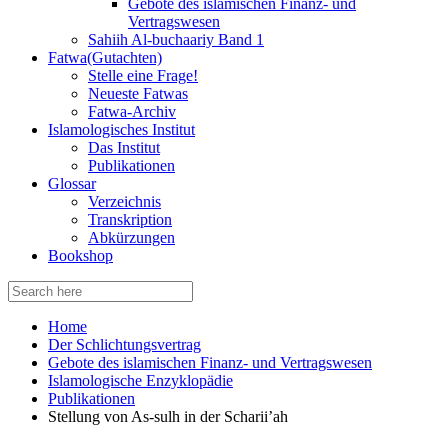
Gebote des islamischen Finanz- und
Vertragswesen
Sahiih Al-buchaariy Band 1
Fatwa(Gutachten)
Stelle eine Frage!
Neueste Fatwas
Fatwa-Archiv
Islamologisches Institut
Das Institut
Publikationen
Glossar
Verzeichnis
Transkription
Abkürzungen
Bookshop
Search
for:
Home
Der Schlichtungsvertrag
Gebote des islamischen Finanz- und Vertragswesen
Islamologische Enzyklopädie
Publikationen
Stellung von As-sulh in der Scharii’ah