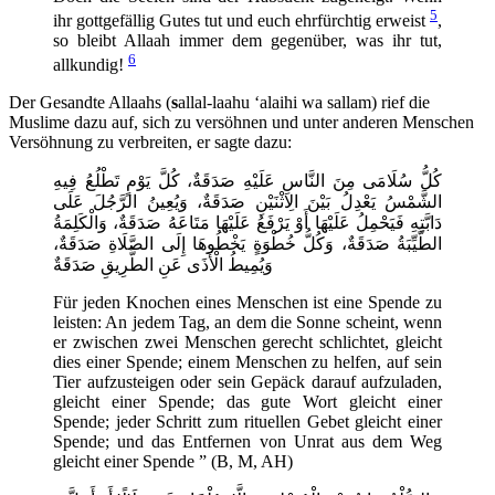
5
ihr gottgefällig Gutes tut und euch ehrfürchtig erweist
,
so bleibt Allaah immer dem gegenüber, was ihr tut,
6
allkundig!
Der Gesandte Allaahs (
s
allal-laahu ‘alaihi wa sallam) rief die
Muslime dazu auf, sich zu versöhnen und unter anderen Menschen
Versöhnung zu verbreiten, er sagte dazu:
كُلُّ سُلَامَى مِنَ النَّاسِ عَلَيْهِ صَدَقَةٌ، كُلَّ يَوْمٍ تَطْلُعُ فِيهِ
الشَّمْسُ يَعْدِلُ بَيْنَ الِاثْنَيْنِ صَدَقَةٌ، وَيُعِينُ الرَّجُلَ عَلَى
دَابَّتِهِ فَيَحْمِلُ عَلَيْهَا أَوْ يَرْفَعُ عَلَيْهَا مَتَاعَهُ صَدَقَةٌ، وَالْكَلِمَةُ
الطَّيِّبَةُ صَدَقَةٌ، وَكُلُّ خُطْوَةٍ يَخْطُوهَا إِلَى الصَّلَاةِ صَدَقَةٌ،
وَيُمِيطُ الْأَذَى عَنِ الطَّرِيقِ صَدَقَةٌ
Für jeden Knochen eines Menschen ist eine Spende zu
leisten: An jedem Tag, an dem die Sonne scheint, wenn
er zwischen zwei Menschen gerecht schlichtet, gleicht
dies einer Spende; einem Menschen zu helfen, auf sein
Tier aufzusteigen oder sein Gepäck darauf aufzuladen,
gleicht einer Spende; das gute Wort gleicht einer
Spende; jeder Schritt zum rituellen Gebet gleicht einer
Spende; und das Entfernen von Unrat aus dem Weg
gleicht einer Spende ” (B, M, AH)