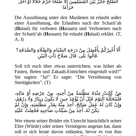
الصُّلْحُ جَائِزٌ بَيْنَ الْمُسْلِمِينَ إِلَّا صُلْحًا حَرَّمَ حَلَالًا أَوْ أَحَلَّ
حَرَامًا
Die Aussöhnung unter den Muslimen ist erlaubt außer
einer Aussöhnung, die Erlaubtes nach der Scharii’ah
(
H
alaal) für verboten (
H
araam) und Verbotenes nach
der Scharii’ah (
H
araam) für erlaubt (
H
alaal) erklärt. (T,
A, I)
أَلَا أُخْبِرُكُمْ بِأَفْضَلَ مِنْ دَرَجَةِ الصِّيَامِ وَالصَّلَاةِ وَالصَّدَقَةِ؟
قَالُوا: بَلَى. قَالَ صَلَاحُ ذَاتِ الْبَيْنِ.
Soll ich euch über etwas unterrichten, was höher als
Fasten, Beten und Zakaah-Entrichten eingestuft wird?”
Sie sagten: “Ja!” Er sagte: “Die Versöhnung von
Streitigkeiten”. (T)
مَنْ كَانَتْ عِنْدَهُ مَظْلَمَةٌ مِنْ أَخِيهِ، مِنْ عِرْضِهِ أَوْ مَالِهِ،
فَلْيَتَحَلَّلْهُ الْيَوْمَ قَبْلَ أَنْ يُؤْخَذَ حِينَ لَا يَكُونُ دِينَارٌ وَلَا دِرْهَمٌ،
وَإِنْ كَانَ لَهُ عَمَلٌ صَالِحٌ، أُخِذَ مِنْهُ بِقَدْرِ مَظْلَمَتِهِ، وَإِنْ لَمْ
يَكُنْ لَهُ، أُخِذَ مِنْ سَيِّئَاتِ صَاحِبِهِ فَجُعِلَتْ عَلَيْهِ.
Wer einem seiner Brüder ein Unrecht hinsichtlich seiner
Ehre (Würde) oder seines Vermögens angetan hat, dann
soll er sich heute davon entlasten, bevor es von ihm