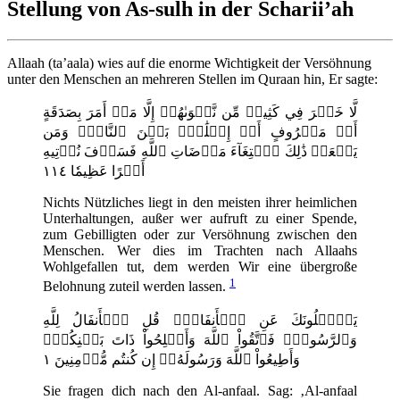
Stellung von As-sulh in der Scharii’ah
Allaah (ta’aala) wies auf die enorme Wichtigkeit der Versöhnung
unter den Menschen an mehreren Stellen im Quraan hin, Er sagte:
لَّا خَيۡرَ فِي كَثِيرٖ مِّن نَّجۡوَىٰهُمۡ إِلَّا مَنۡ أَمَرَ بِصَدَقَةٍ
أَوۡ مَعۡرُوفٍ أَوۡ إِصۡلَٰحِۢ بَيۡنَ ٱلنَّاسِۚ وَمَن
يَفۡعَلۡ ذَٰلِكَ ٱبۡتِغَآءَ مَرۡضَاتِ ٱللَّهِ فَسَوۡفَ نُؤۡتِيهِ
أَجۡرًا عَظِيمٗا ١١٤
Nichts Nützliches liegt in den meisten ihrer heimlichen
Unterhaltungen, außer wer aufruft zu einer Spende,
zum Gebilligten oder zur Versöhnung zwischen den
Menschen. Wer dies im Trachten nach Allaahs
Wohlgefallen tut, dem werden Wir eine übergroße
1
Belohnung zuteil werden lassen.
يَسۡ‍َٔلُونَكَ عَنِ ٱلۡأَنفَالِۖ قُلِ ٱلۡأَنفَالُ لِلَّهِ
وَٱلرَّسُولِۖ فَٱتَّقُواْ ٱللَّهَ وَأَصۡلِحُواْ ذَاتَ بَيۡنِكُمۡۖ
وَأَطِيعُواْ ٱللَّهَ وَرَسُولَهُۥٓ إِن كُنتُم مُّؤۡمِنِينَ ١
Sie fragen dich nach den Al-anfaal. Sag: ‚Al-anfaal