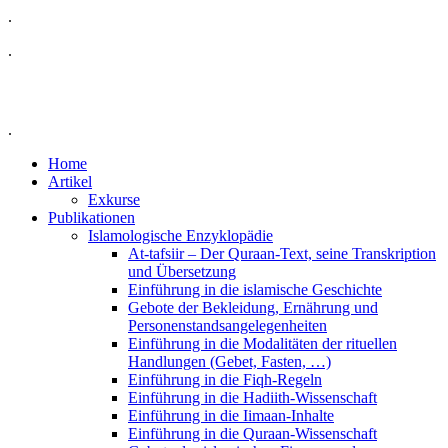
.
.
.
Home
Artikel
Exkurse
Publikationen
Islamologische Enzyklopädie
At-tafsiir – Der Quraan-Text, seine Transkription
und Übersetzung
Einführung in die islamische Geschichte
Gebote der Bekleidung, Ernährung und
Personenstandsangelegenheiten
Einführung in die Modalitäten der rituellen
Handlungen (Gebet, Fasten, …)
Einführung in die Fiqh-Regeln
Einführung in die Hadiith-Wissenschaft
Einführung in die Iimaan-Inhalte
Einführung in die Quraan-Wissenschaft