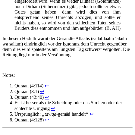
eingefordert wird, wenn es weder Diinaar (Goldmünze)
noch Dirham (Silbermünze) gibt, jedoch sollte er etwas
Gutes getan haben, dann wird dies von ihm
entsprechend seines Unrechts abzogen, und sollte er
nichts haben, so wird von den schlechten Taten seines
Bruders dies entnommen und ihm aufgebürdet. (B, AH)
In diesem
H
adiith warnt der Gesandte Allaahs (
s
allal-laahu ‘alaihi
wa sallam) eindringlich vor der Ignoranz dem Unrecht gegenüber,
denn dies wird spätestens am Jüngsten Tag schwerst vergolten. Die
Rettung liegt nur in der Versöhnung.
Notes:
Quraan (4:114)
↩
Quraan (8:1)
↩
Quraan (42:40)
↩
Es ist besser als die Scheidung oder das Streiten oder der
schlechte Umgang
↩
Ursprünglich:
„tawqa-
gemäß handelt
“
↩
Quraan (4:128)
↩