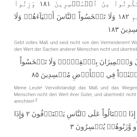
أَوۡفُواْ ٱلۡكَيۡلَ وَلَا تَكُونُواْ مِنَ ٱلۡمُخۡسِرِينَ ١٨١ وَزِنُواْ
بِٱلۡقِسۡطَاسِ ٱلۡمُسۡتَقِيمِ ١٨٢ وَلَا تَبۡخَسُواْ ٱلنَّاسَ أَشۡيَآءَهُمۡ وَلَا
ينَ ١٨٣
Gebt volles Maß und seid nicht von den Verminderern! Wä
den Wert der Sachen anderer Menschen nicht und übertreibt
لَ وَٱلۡمِيزَانَ بِٱلۡقِسۡطِۖ وَلَا تَبۡخَسُواْ
ا تَعۡثَوۡاْ فِي ٱلۡأَرۡضِ مُفۡسِدِينَ ٨٥
Meine Leute! Vervollständigt das Maß und das Wiegen
Menschen nicht den Wert ihrer Güter, und übertreibt nicht
2
anrichten!
وَيۡلٞ لِّلۡمُطَفِّفِينَ ١ ٱلَّذِينَ إِذَا ٱكۡتَالُواْ عَلَى ٱلنَّاسِ يَسۡتَوۡفُونَ ٢ وَإِذَا
و وَّزَنُوهُمۡ يُخۡسِرُونَ ٣