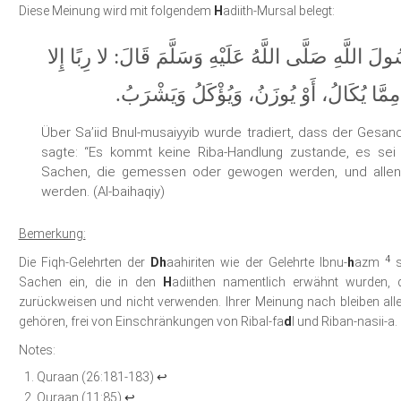
Diese Meinung wird mit folgendem
H
adiith-Mursal belegt:
َ اللَّهِ صَلَّى اللَّهُ عَلَيْهِ وَسَلَّمَ قَالَ: لا رِبًا إِلا
مِمَّا يُكَالُ، أَوْ يُوزَنُ، وَيُؤْكَلُ وَيَشْرَبُ
Über Sa’iid Bnul-musaiyyib wurde tradiert, dass der Gesandte
sagte: “Es kommt keine Riba-Handlung zustande, es sei
Sachen, die gemessen oder gewogen werden, und allen
werden. (Al-baihaqiy)
Bemerkung:
4
Die Fiqh-Gelehrten der
Dh
aahiriten wie der Gelehrte Ibnu-
h
azm
s
Sachen ein, die in den
H
adiithen namentlich erwähnt wurden, 
zurückweisen und nicht verwenden. Ihrer Meinung nach bleiben all
gehören, frei von Einschränkungen von Ribal-fa
d
l und Riban-nasii-a.
Notes:
Quraan (26:181-183)
↩
Quraan (11:85)
↩