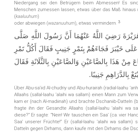
Niedergang sei den Betrügern beim Abmessen! Es sind
Menschen zumessen lassen, etwas über das Maß hinaus 
(
kaaluuhum
)
3
oder abwiegen (
wazanuuhum
), etwas vermindern.
َيْرَةَ رَضِيَ اللَّهُ عَنْهُمَا‏ أَنَّ رَسُولَ اللَّهِ صَلَّى
 عَلَى خَيْبَرَ فَجَاءَهُمْ بِتَمْرٍ جَنِيبٍ فَقَالَ أَكُلُّ تَمْرِ
َاعَ مِنْ هَذَا بِالصَّاعَيْنِ وَالصَّاعَيْنِ بِالثَّلَاثَةِ فَقَالَ
بْتَعْ بِالدَّرَاهِمِ جَنِيبًا
Über Abu-sa’iid Al-chudriy und Abu-hurairah (radial-laahu ‘
Allaahs (sallal-laahu ‘alaihi wa sallam) einen Mann zum Ver
kam er (nach Al-madiinah) und brachte Dschaniib-Datteln (b
fragte ihn der Gesandte Allaahs (sallal-laahu ‘alaihi wa sa
diese?” Er sagte: “Nein! Wir tauschen ein Saa’ (ca. vier Han
Saa’ unserer Früchte!” Er (sallal-laahu ‘alaihi wa sallam) 
Datteln gegen Dirhams, dann kaufe mit den Dirhams die Dschan