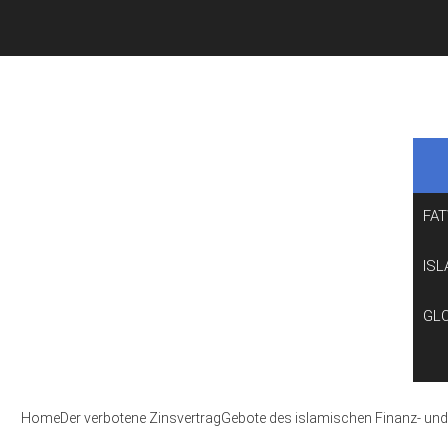
FA
ISL
GL
Home
Der verbotene Zinsvertrag
Gebote des islamischen Finanz- un