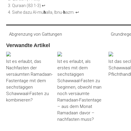
Quraan (83:1-3)
↩
Siehe dazu Al-mu
h
alla, Ibnu-
h
azm.
↩
Abgrenzung von Gattungen
Grundrege
Verwandte Artikel
Ist es erlaubt, das
Ist es erlaubt, als
Ist das sec
Nachfasten der
erstes mit dem
Schawwaal-
versäumten Ramadaan-
sechstägigen
Pflichthand
Fastentage mit dem
Schawwaal-Fasten zu
sechstägigen
beginnen, obwohl man
Schawwaal-Fasten zu
noch versäumte
kombinieren?
Ramadaan-Fastentage
– aus dem Monat
Ramadaan davor –
nachfasten muss?