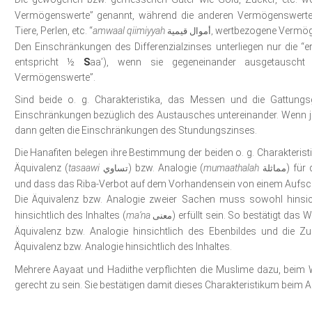
Vermögenswerte” genannt, während die anderen Vermögenswerte, 
Tiere, Perlen, etc. “
amwaal
qiimiyyah
wertbezogene Vermög
أموال قيمية,
Den Einschränkungen des Differenzialzinses unterliegen nur die 
entspricht ½
S
aa’), wenn sie gegeneinander ausgetauscht
Vermögenswerte”.
Sind beide o. g. Charakteristika, das Messen und die Gattungsg
Einschränkungen bezüglich des Austausches untereinander. Wenn je
dann gelten die Einschränkungen des Stundungszinses.
Die Hanafiten belegen ihre Bestimmung der beiden o. g. Charakteristik
Äquivalenz (
tasaawi
) bzw. Analogie (
mumaathalah
) für
مماثلة
تساوي
und dass das Riba-Verbot auf dem Vorhandensein von einem Aufsch
Die Äquivalenz bzw. Analogie zweier Sachen muss sowohl hinsich
hinsichtlich des Inhaltes (
ma’na
) erfüllt sein. So bestätigt da
معنى
Äquivalenz bzw. Analogie hinsichtlich des Ebenbildes und die Zug
Äquivalenz bzw. Analogie hinsichtlich des Inhaltes.
Mehrere Aayaat und Hadiithe verpflichten die Muslime dazu, be
gerecht zu sein. Sie bestätigen damit dieses Charakteristikum beim 