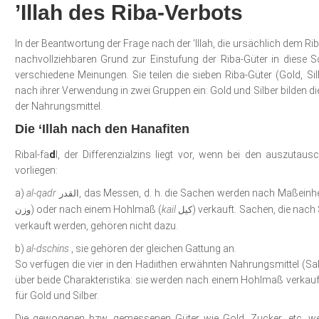
’Illah des Riba-Verbots
In der Beantwortung der Frage nach der ‘Illah, die ursächlich dem Ri
nachvollziehbaren Grund zur Einstufung der Riba-Güter in diese Sch
verschiedene Meinungen. Sie teilen die sieben Riba-Güter (Gold, Sil
nach ihrer Verwendung in zwei Gruppen ein: Gold und Silber bilden d
der Nahrungsmittel.
Die ‘Illah nach den Hanafiten
Ribal-fa
d
l, der Differenzialzins liegt vor, wenn bei den auszutau
vorliegen:
a)
al-qadr
, das Messen, d. h. die Sachen werden nach Maßein
ا
لقدر
) oder nach einem Hohlmaß (
kail
) verkauft. Sachen, die na
كيل
وزن
verkauft werden, gehören nicht dazu.
b)
al-dschins
, sie gehören der gleichen Gattung an.
So verfügen die vier in den Hadiithen erwähnten Nahrungsmittel (Salz
über beide Charakteristika: sie werden nach einem Hohlmaß verkauft
für Gold und Silber.
Die gewogenen bzw. gemessenen Güter wie Gold, Zucker, etc. we