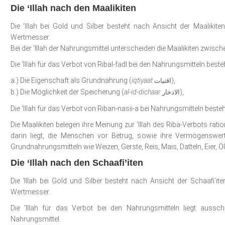
Die ‘Illah nach den Maalikiten
Die ‘Illah bei Gold und Silber besteht nach Ansicht der Maalikit
Wertmesser.
Bei der ‘Illah der Nahrungsmittel unterscheiden die Maalikiten zwisch
Die ‘Illah für das Verbot von Ribal-fadl bei den Nahrungsmitteln beste
a.) Die Eigenschaft als Grundnahrung (
iqtiyaat
),
اقتيات
b.) Die Möglichkeit der Speicherung (
al-id-dichaar
),
الادخار
Die ‘Illah für das Verbot von Riban-nasii-a bei Nahrungsmitteln besteh
Die Maalikiten belegen ihre Meinung zur ‘Illah des Riba-Verbots ration
darin liegt, die Menschen vor Betrug, sowie ihre Vermögenswe
Grundnahrungsmitteln wie Weizen, Gerste, Reis, Mais, Datteln, Eier, Öl,
Die ‘Illah nach den Schaafi’iten
Die ‘Illah bei Gold und Silber besteht nach Ansicht der Schaafi’it
Wertmesser.
Die ‘Illah für das Verbot bei den Nahrungsmitteln liegt ausschl
Nahrungsmittel.