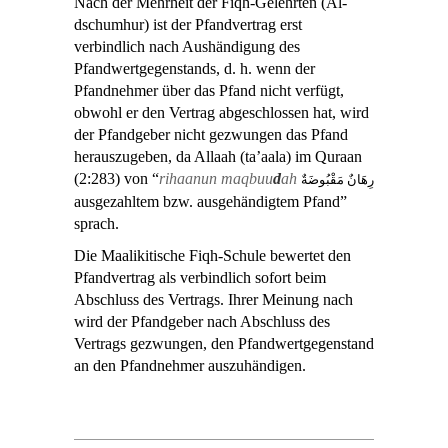
Nach der Mehrheit der Fiqh-Gelehrten (Al-
dschumhur) ist der Pfandvertrag erst
verbindlich nach Aushändigung des
Pfandwertgegenstands, d. h. wenn der
Pfandnehmer über das Pfand nicht verfügt,
obwohl er den Vertrag abgeschlossen hat, wird
der Pfandgeber nicht gezwungen das Pfand
herauszugeben, da Allaah (ta’aala) im Quraan
(2:283) von “
rihaanun maqbuu
d
ah
رِهَانٌ مَقْبُوضَةٌ
ausgezahltem bzw. ausgehändigtem Pfand”
sprach.
Die Maalikitische Fiqh-Schule bewertet den
Pfandvertrag als verbindlich sofort beim
Abschluss des Vertrags. Ihrer Meinung nach
wird der Pfandgeber nach Abschluss des
Vertrags gezwungen, den Pfandwertgegenstand
an den Pfandnehmer auszuhändigen.