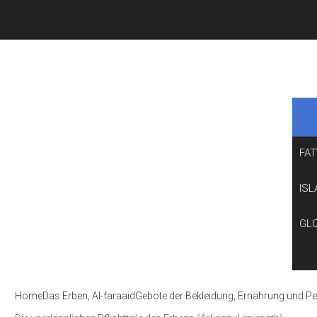
FA
ISL
GL
Home
Das Erben, Al-faraaid
Gebote der Bekleidung, Ernährung und P