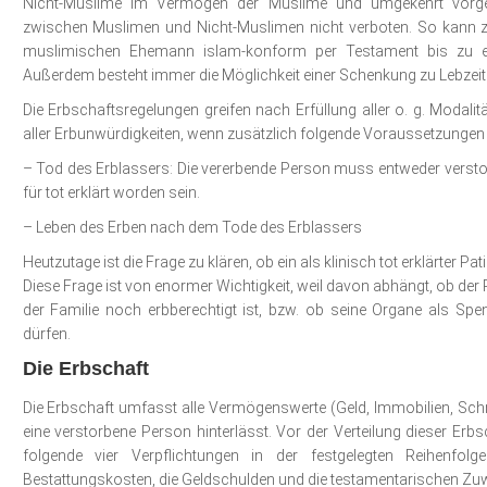
Nicht-Muslime im Vermögen der Muslime und umgekehrt vorge
zwischen Muslimen und Nicht-Muslimen nicht verboten. So kann z.
muslimischen Ehemann islam-konform per Testament bis zu eine
Außerdem besteht immer die Möglichkeit einer Schenkung zu Lebzeit
Die Erbschaftsregelungen greifen nach Erfüllung aller o. g. Moda
aller Erbunwürdigkeiten, wenn zusätzlich folgende Voraussetzungen er
– Tod des Erblassers: Die vererbende Person muss entweder versto
für tot erklärt worden sein.
– Leben des Erben nach dem Tode des Erblassers
Heutzutage ist die Frage zu klären, ob ein als klinisch tot erklärter Pat
Diese Frage ist von enormer Wichtigkeit, weil davon abhängt, ob der 
der Familie noch erbberechtigt ist, bzw. ob seine Organe als S
dürfen.
Die Erbschaft
Die Erbschaft umfasst alle Vermögenswerte (Geld, Immobilien, Schmuc
eine verstorbene Person hinterlässt. Vor der Verteilung dieser Er
folgende vier Verpflichtungen in der festgelegten Reihenfol
Bestattungskosten, die Geldschulden und die testamentarischen Z