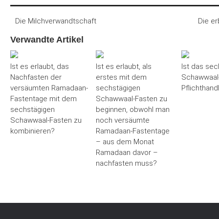
Die Milchverwandtschaft
Die er
Verwandte Artikel
Ist es erlaubt, das
Ist es erlaubt, als
Ist das sec
Nachfasten der
erstes mit dem
Schawwaal-
versäumten Ramadaan-
sechstägigen
Pflichthand
Fastentage mit dem
Schawwaal-Fasten zu
sechstägigen
beginnen, obwohl man
Schawwaal-Fasten zu
noch versäumte
kombinieren?
Ramadaan-Fastentage
– aus dem Monat
Ramadaan davor –
nachfasten muss?