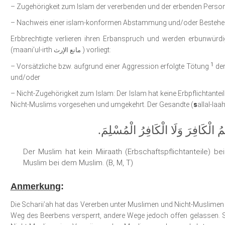
– Zugehörigkeit zum Islam der vererbenden und der erbenden Perso
– Nachweis einer islam-konformen Abstammung und/oder Bestehen 
Erbbrechtigte verlieren ihren Erbanspruch und werden erbunwürdi
(maani’ul-irth
) vorliegt:
مانع الإرث
1
– Vorsätzliche bzw. aufgrund einer Aggression erfolgte Tötung
der
und/oder
– Nicht-Zugehörigkeit zum Islam: Der Islam hat keine Erbpflichtant
Nicht-Muslims vorgesehen und umgekehrt. Der Gesandte (
s
allal-laa
مُ الْكَافِرَ وَلَا الْكَافِرُ الْمُسْلِمَ
Der Muslim hat kein Miiraath (Erbschaftspflichtanteile) b
Muslim bei dem Muslim. (B, M, T)
Anmerkung
:
Die Scharii’ah hat das Vererben unter Muslimen und Nicht-Muslimen 
Weg des Beerbens versperrt, andere Wege jedoch offen gelassen. So 