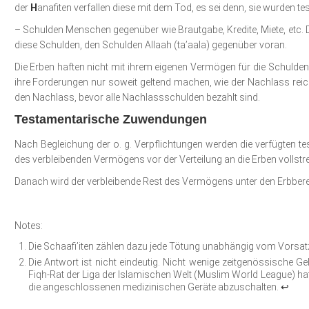
der
H
anafiten verfallen diese mit dem Tod, es sei denn, sie wurden 
– Schulden Menschen gegenüber wie Brautgabe, Kredite, Miete, etc. Die
diese Schulden, den Schulden Allaah (ta’aala) gegenüber voran.
Die Erben haften nicht mit ihrem eigenen Vermögen für die Schulde
ihre Forderungen nur soweit geltend machen, wie der Nachlass reic
den Nachlass, bevor alle Nachlassschulden bezahlt sind.
Testamentarische Zuwendungen
Nach Begleichung der o. g. Verpflichtungen werden die verfügten 
des verbleibenden Vermögens vor der Verteilung an die Erben vollstre
Danach wird der verbleibende Rest des Vermögens unter den Erbberech
Notes:
Die Schaafi’iten zählen dazu jede Tötung unabhängig vom Vorsat
Die Antwort ist nicht eindeutig. Nicht wenige zeitgenössische Ge
Fiqh-Rat der Liga der Islamischen Welt (Muslim World League) hat 
die angeschlossenen medizinischen Ge­räte abzuschalten.
↩