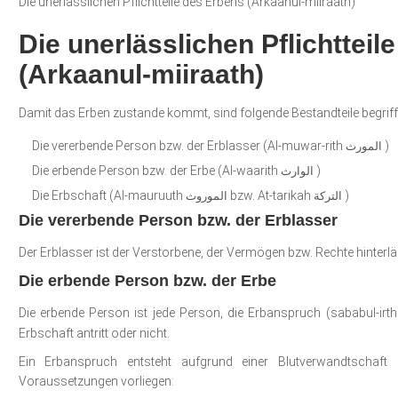
Die unerlässlichen Pflichtteile des Erbens (Arkaanul-miiraath)
Die unerlässlichen Pflichtteil
(Arkaanul-miiraath)
Damit das Erben zustande kommt, sind folgende Bestandteile begrif
Die vererbende Person bzw. der Erblasser (Al-muwar-rith
)
المورث
Die erbende Person bzw. der Erbe (Al-waarith
)
الوارث
Die Erbschaft (Al-mauruuth
bzw. At-tarikah
)
التركة
الموروث
Die vererbende Person bzw. der Erblasser
Der Erblasser ist der Verstorbene, der Vermögen bzw. Rechte hinterlä
Die erbende Person bzw. der Erbe
Die erbende Person ist jede Person, die Erbanspruch (sababul-irt
Erbschaft antritt oder nicht.
Ein Erbanspruch entsteht aufgrund einer Blutverwandtschaft
Voraussetzungen vorliegen: