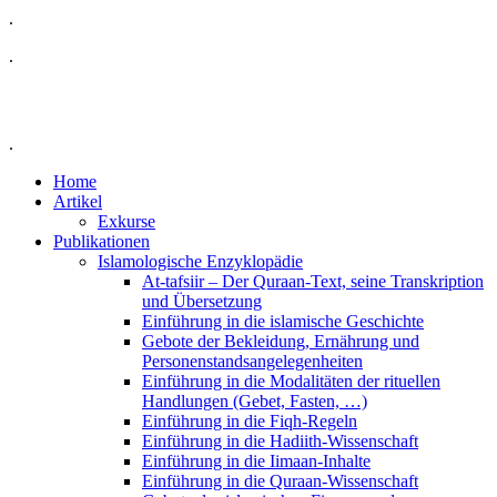
.
.
.
Home
Artikel
Exkurse
Publikationen
Islamologische Enzyklopädie
At-tafsiir – Der Quraan-Text, seine Transkription
und Übersetzung
Einführung in die islamische Geschichte
Gebote der Bekleidung, Ernährung und
Personenstandsangelegenheiten
Einführung in die Modalitäten der rituellen
Handlungen (Gebet, Fasten, …)
Einführung in die Fiqh-Regeln
Einführung in die Hadiith-Wissenschaft
Einführung in die Iimaan-Inhalte
Einführung in die Quraan-Wissenschaft