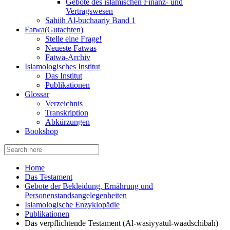
Gebote des islamischen Finanz- und
Vertragswesen
Sahiih Al-buchaariy Band 1
Fatwa(Gutachten)
Stelle eine Frage!
Neueste Fatwas
Fatwa-Archiv
Islamologisches Institut
Das Institut
Publikationen
Glossar
Verzeichnis
Transkription
Abkürzungen
Bookshop
Search
for:
Home
Das Testament
Gebote der Bekleidung, Ernährung und
Personenstandsangelegenheiten
Islamologische Enzyklopädie
Publikationen
Das verpflichtende Testament (Al-wasiyyatul-waadschibah)