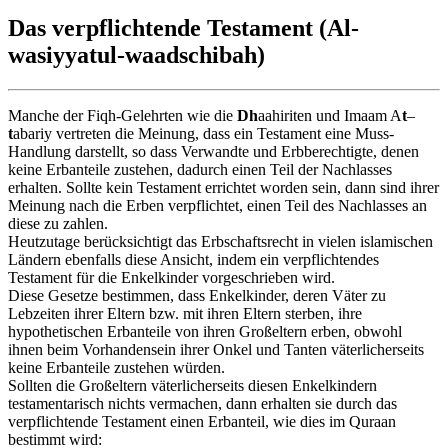
Das verpflichtende Testament (Al-
wasiyyatul-waadschibah)
Manche der Fiqh-Gelehrten wie die
Dh
aahiriten und Imaam A
t
–
t
abariy vertreten die Meinung, dass ein Testament eine Muss-
Handlung darstellt, so dass Verwandte und Erbberechtigte, denen
keine Erbanteile zustehen, dadurch einen Teil der Nachlasses
erhalten. Sollte kein Testament errichtet worden sein, dann sind ihrer
Meinung nach die Erben verpflichtet, einen Teil des Nachlasses an
diese zu zahlen.
Heutzutage berücksichtigt das Erbschaftsrecht in vielen islamischen
Ländern ebenfalls diese Ansicht, indem ein verpflichtendes
Testament für die Enkelkinder vorgeschrieben wird.
Diese Gesetze bestimmen, dass Enkelkinder, deren Väter zu
Lebzeiten ihrer Eltern bzw. mit ihren Eltern sterben, ihre
hypothetischen Erbanteile von ihren Großeltern erben, obwohl
ihnen beim Vorhandensein ihrer Onkel und Tanten väterlicherseits
keine Erbanteile zustehen würden.
Sollten die Großeltern väterlicherseits diesen Enkelkindern
testamentarisch nichts vermachen, dann erhalten sie durch das
verpflichtende Testament einen Erbanteil, wie dies im Quraan
bestimmt wird: