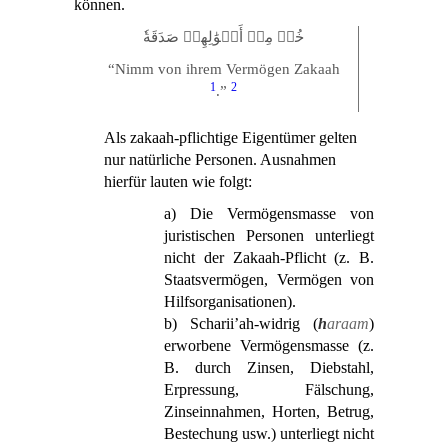
können.
خُذۡ مِنۡ أَمۡوَٰلِهِمۡ صَدَقَةٗ
“Nimm von ihrem Vermögen Zakaah
1
2
.”
Als zakaah-pflichtige Eigentümer gelten
nur natürliche Personen. Ausnahmen
hierfür lauten wie folgt:
a) Die Vermögensmasse von
juristischen Personen unterliegt
nicht der Zakaah-Pflicht (z. B.
Staatsvermögen, Vermögen von
Hilfsorganisationen).
b) Scharii’ah-widrig (
h
araam
)
erworbene Vermögensmasse (z.
B. durch Zinsen, Diebstahl,
Erpressung, Fälschung,
Zinseinnahmen, Horten, Betrug,
Bestechung usw.) unterliegt nicht