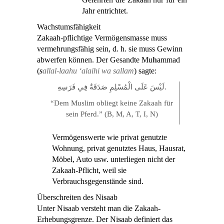
Jahr entrichtet.
Wachstumsfähigkeit
Zakaah-pflichtige Vermögensmasse muss
vermehrungsfähig sein, d. h. sie muss Gewinn
abwerfen können. Der Gesandte Mu
h
ammad
(
s
allal-laahu ‘alaihi wa sallam
) sagte:
لَيْسَ عَلَى الْمُسْلِمِ صَدَقَةٌ فِي فَرَسِهِ.
“Dem Muslim obliegt keine Zakaah für
sein Pferd.” (B, M, A, T, I, N)
Vermögenswerte wie privat genutzte
Wohnung, privat genutztes Haus, Hausrat,
Möbel, Auto usw. unterliegen nicht der
Zakaah-Pflicht, weil sie
Verbrauchsgegenstände sind.
Überschreiten des Ni
s
aab
Unter Ni
s
aab versteht man die Zakaah-
Erhebungsgrenze. Der Ni
s
aab definiert das