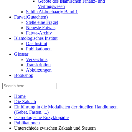
Gebote des islamischen Finanz- und
Vertragswesen
Sahiih Al-buchaariy Band 1
Fatwa(Gutachten)
Stelle eine Frage!
Neueste Fatwas
Fatwa-Archiv
Islamologisches Institut
Das Institut
Publikationen
Glossar
Verzeichnis
Transkription
Abkürzungen
Bookshop
Search
for:
Home
Die Zakaah
Einführung in die Modalitäten der rituellen Handlungen
(Gebet, Fasten, ...)
Islamologische Enzyklopädie
Publikationen
Unterschiede zwischen Zakaah und Steuern