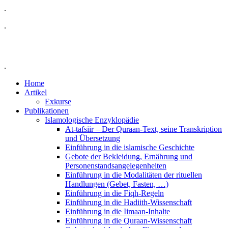
.
.
.
Home
Artikel
Exkurse
Publikationen
Islamologische Enzyklopädie
At-tafsiir – Der Quraan-Text, seine Transkription
und Übersetzung
Einführung in die islamische Geschichte
Gebote der Bekleidung, Ernährung und
Personenstandsangelegenheiten
Einführung in die Modalitäten der rituellen
Handlungen (Gebet, Fasten, …)
Einführung in die Fiqh-Regeln
Einführung in die Hadiith-Wissenschaft
Einführung in die Iimaan-Inhalte
Einführung in die Quraan-Wissenschaft