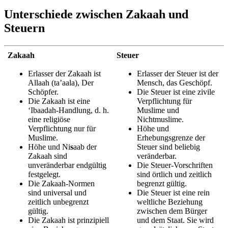
Unterschiede zwischen Zakaah und
Steuern
Zakaah
Steuer
Erlasser der Zakaah ist
Erlasser der Steuer ist der
Allaah (ta’aala), Der
Mensch, das Geschöpf.
Schöpfer.
Die Steuer ist eine zivile
Die Zakaah ist eine
Verpflichtung für
‘Ibaadah-Handlung, d. h.
Muslime und
eine religiöse
Nichtmuslime.
Verpflichtung nur für
Höhe und
Muslime.
Erhebungsgrenze der
Höhe und Ni
s
aab der
Steuer sind beliebig
Zakaah sind
veränderbar.
unveränderbar endgültig
Die Steuer-Vorschriften
festgelegt.
sind örtlich und zeitlich
Die Zakaah-Normen
begrenzt gültig.
sind universal und
Die Steuer ist eine rein
zeitlich unbegrenzt
weltliche Beziehung
gültig.
zwischen dem Bürger
Die Zakaah ist prinzipiell
und dem Staat. Sie wird