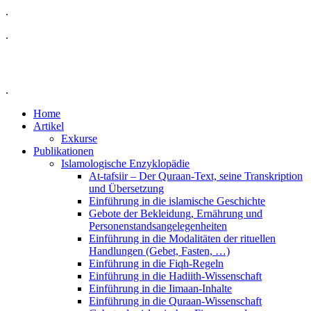
.
.
.
Home
Artikel
Exkurse
Publikationen
Islamologische Enzyklopädie
At-tafsiir – Der Quraan-Text, seine Transkription
und Übersetzung
Einführung in die islamische Geschichte
Gebote der Bekleidung, Ernährung und
Personenstandsangelegenheiten
Einführung in die Modalitäten der rituellen
Handlungen (Gebet, Fasten, …)
Einführung in die Fiqh-Regeln
Einführung in die Hadiith-Wissenschaft
Einführung in die Iimaan-Inhalte
Einführung in die Quraan-Wissenschaft