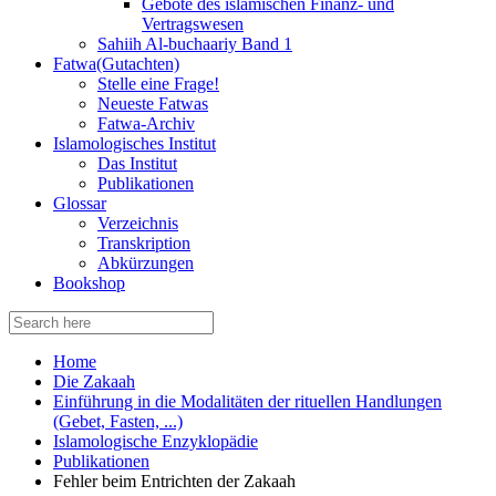
Gebote des islamischen Finanz- und
Vertragswesen
Sahiih Al-buchaariy Band 1
Fatwa(Gutachten)
Stelle eine Frage!
Neueste Fatwas
Fatwa-Archiv
Islamologisches Institut
Das Institut
Publikationen
Glossar
Verzeichnis
Transkription
Abkürzungen
Bookshop
Search
for:
Home
Die Zakaah
Einführung in die Modalitäten der rituellen Handlungen
(Gebet, Fasten, ...)
Islamologische Enzyklopädie
Publikationen
Fehler beim Entrichten der Zakaah