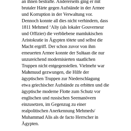
an ihnen bestrafte. Andererseits ging er mit
brutaler Härte gegen Aufstände in der Armee
und Korruption in der Verwaltung vor.
Dennoch konnte all dies nicht verhindern, dass
1811 Mehmed ‘Aliy (als lokaler Gouverneur
und Offizier) die verbliebene mamlukischen
Aristokratie in Ägypten tötete und selbst die
Macht ergriff. Der schon zuvor von ihm
erneuerten Armee konnte der Sul
t
aan die nur
unzureichend modernisierten staatlichen
Truppen nicht entgegenstellen. Vielmehr war
Ma
h
muud gezwungen, die Hilfe der
ägyptischen Truppen zur Niederschlagung
etwa griechischer Aufstände zu erbitten und die
ägyptische moderne Flotte zum Schutz vor
englischen und russischen Seemanövern
einzusetzen, im Gegenzug zu einer
realpolitischen Anerkennung Mehmeds/
Muhammad Alis als de facto Herrscher in
Ägypten.