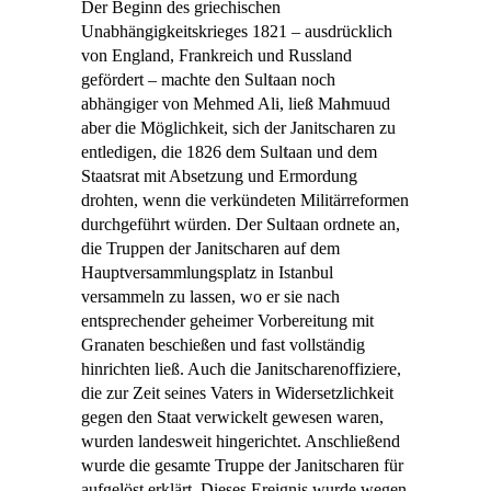
Der Beginn des griechischen
Unabhängigkeitskrieges 1821 – ausdrücklich
von England, Frankreich und Russland
gefördert – machte den Sul
t
aan noch
abhängiger von Mehmed Ali, ließ Ma
h
muud
aber die Möglichkeit, sich der Janitscharen zu
entledigen, die 1826 dem Sul
t
aan und dem
Staatsrat mit Absetzung und Ermordung
drohten, wenn die verkündeten Militärreformen
durchgeführt würden. Der Sul
t
aan ordnete an,
die Truppen der Janitscharen auf dem
Hauptversammlungsplatz in Istanbul
versammeln zu lassen, wo er sie nach
entsprechender geheimer Vorbereitung mit
Granaten beschießen und fast vollständig
hinrichten ließ. Auch die Janitscharenoffiziere,
die zur Zeit seines Vaters in Widersetzlichkeit
gegen den Staat verwickelt gewesen waren,
wurden landesweit hingerichtet. Anschließend
wurde die gesamte Truppe der Janitscharen für
aufgelöst erklärt. Dieses Ereignis wurde wegen