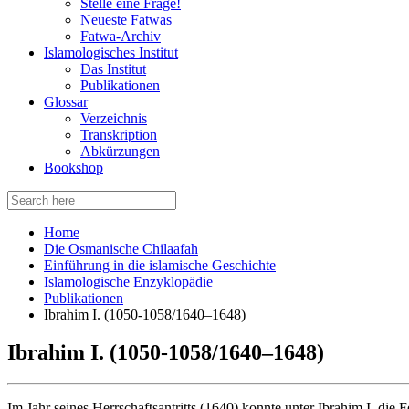
Stelle eine Frage!
Neueste Fatwas
Fatwa-Archiv
Islamologisches Institut
Das Institut
Publikationen
Glossar
Verzeichnis
Transkription
Abkürzungen
Bookshop
Search
for:
Home
Die Osmanische Chilaafah
Einführung in die islamische Geschichte
Islamologische Enzyklopädie
Publikationen
Ibrahim I. (1050-1058/1640–1648)
Ibrahim I. (1050-1058/1640–1648)
Im Jahr seines Herrschaftsantritts (1640) konnte unter Ibrahim I. die