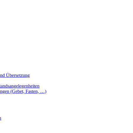
 und Übersetzung
tandsangelegenheiten
ungen (Gebet, Fasten, …)
n