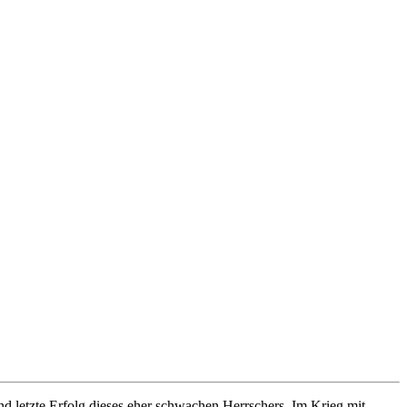
und letzte Erfolg dieses eher schwachen Herrschers. Im Krieg mit