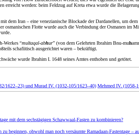
gen erreicht werden: beim Feldzug auf Kreta etwa wurde die Belagerung
it dem Iran – eine venezianische Blockade der Dardanellen, um dem o
 osmanischen Flotte wurde auch die Verbindung der Osmanen im Mittel
wurde.
qh-Werkes “
multaqal-ab
h
ur
” (von dem Gelehrten Ibrahim Bnu-mu
h
am
teils schafiitisch ausgerichtet waren – bekräftigt.
hwäche wurde Ibrahim I. 1648 seines Amtes enthoben und getötet.
-32/1622–23) und Murad IV. (1032-105/1623–40)
Mehmed IV. (1058-1
entage mit dem sechstägigen Schawwaal-Fasten zu kombinieren?
asten zu beginnen, obwohl man noch versäumte Ramadaan-Fastentage –