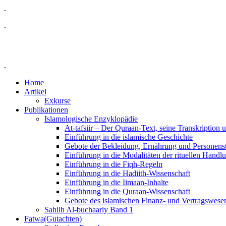
.
.
.
Home
Artikel
Exkurse
Publikationen
Islamologische Enzyklopädie
At-tafsiir – Der Quraan-Text, seine Transkription
Einführung in die islamische Geschichte
Gebote der Bekleidung, Ernährung und Personens
Einführung in die Modalitäten der rituellen Handl
Einführung in die Fiqh-Regeln
Einführung in die Hadiith-Wissenschaft
Einführung in die Iimaan-Inhalte
Einführung in die Quraan-Wissenschaft
Gebote des islamischen Finanz- und Vertragswese
Sahiih Al-buchaariy Band 1
Fatwa(Gutachten)