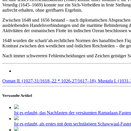
Venedig (1645–1669) konnte nur ein Sich-Verbeißen in feste Stellun
aufrecht erhalten, ohne greifbares Ergebnis.
Zwischen 1648 und 1656 bestand – nach diplomatischen Absprachen m
ausbleibenden Handelsverbindungen und die maritime Behinderung der
Aktivitäten der osmanischen Flotte im indischen Ozean beschlossen 
1648 wurden die scharii’ah-rechtlichen Normen des hanafitischen Fi
Kontrast zwischen den westlichen und östlichen Reichsteilen – die groß
Nach immer schwereren Fehlentscheidungen und Zeichen geistiger Sc
Osman II. (1027-31/1618–22 * 1026-27/1617–18), Mustafa I. (1031
Verwandte Artikel
Ist es erlaubt, das Nachfasten der versäumten Ramadaan-Fast
Ist es erlaubt, als erstes mit dem sechstägigen Schawwaal-F