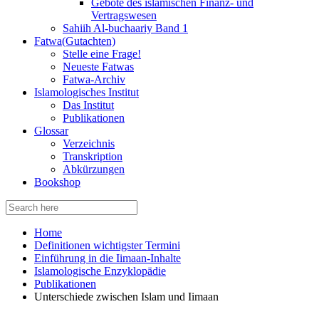
Gebote des islamischen Finanz- und
Vertragswesen
Sahiih Al-buchaariy Band 1
Fatwa(Gutachten)
Stelle eine Frage!
Neueste Fatwas
Fatwa-Archiv
Islamologisches Institut
Das Institut
Publikationen
Glossar
Verzeichnis
Transkription
Abkürzungen
Bookshop
Search
for:
Home
Definitionen wichtigster Termini
Einführung in die Iimaan-Inhalte
Islamologische Enzyklopädie
Publikationen
Unterschiede zwischen Islam und Iimaan