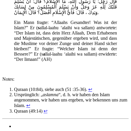
قَالَ رَجُلٌ: يَا رَسُولَ اللَّهِ، مَا الْإِسْلَامُ؟ قَالَ: أَنْ يُسْلِمَ
قَلْبُكَ لِلَّهِ عَزَ وَجَلَّ وَأَنْ يَسْلَمَ الْمُسْلِمُونَ مِنْ لِسَانِكَ
وَيَدِكَ ، قَالَ: فَأَيُّ الْإِسْلَامِ أَفْضَلُ؟ قَالَ: الْإِيمَانُ.
Ein Mann fragte: “Allaahs Gesandter! Was ist der
Islam?” Er (
s
allal-laahu ‘alaihi wa sallam) antwortete:
“Der Islam ist, dass dein Herz Allaah, Dem Erhabenen
und Majestätischen, gegenüber ergeben wird, und dass
die Muslime vor deiner Zunge und deiner Hand sicher
bleiben!” Er fragte: “Welcher Islam ist denn der
Bessere?” Er (s
a
llal-laahu ‘alaihi wa sallam) erwiderte:
“Der Iimaan!” (AH)
Notes:
Quraan (10:84), siehe auch (51 :35-36).
↩
Ursprünglich: „
aslamna
“, d. h. wir haben den Islam
angenommen, wir haben uns ergeben, wir bekennen uns zum
Islam.
↩
Quraan (49:14)
↩