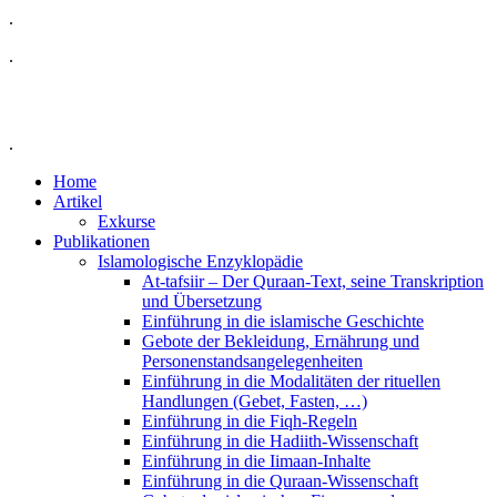
.
.
.
Home
Artikel
Exkurse
Publikationen
Islamologische Enzyklopädie
At-tafsiir – Der Quraan-Text, seine Transkription
und Übersetzung
Einführung in die islamische Geschichte
Gebote der Bekleidung, Ernährung und
Personenstandsangelegenheiten
Einführung in die Modalitäten der rituellen
Handlungen (Gebet, Fasten, …)
Einführung in die Fiqh-Regeln
Einführung in die Hadiith-Wissenschaft
Einführung in die Iimaan-Inhalte
Einführung in die Quraan-Wissenschaft