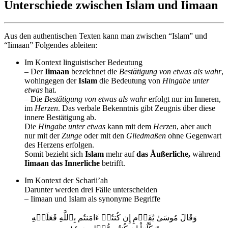
Unterschiede zwischen Islam und Iimaan
Aus den authentischen Texten kann man zwischen “Islam” und
“Iimaan” Folgendes ableiten:
Im Kontext linguistischer Bedeutung
– Der
Iimaan
bezeichnet die
Bestätigung von etwas als wahr
,
wohingegen der
Islam
die Bedeutung von
Hingabe unter
etwas
hat.
– Die
Bestätigung von etwas als wahr
erfolgt nur im Inneren,
im
Herzen
. Das verbale Bekenntnis gibt Zeugnis über diese
innere Bestätigung ab.
Die
Hingabe unter etwas
kann mit dem
Herzen
, aber auch
nur mit der
Zunge
oder mit den
Gliedmaßen
ohne Gegenwart
des Herzens erfolgen.
Somit bezieht sich
Islam
mehr auf
das Äußerliche,
während
Iimaan das Innerliche
betrifft.
Im Kontext der Scharii’ah
Darunter werden drei Fälle unterscheiden
– Iimaan und Islam als synonyme Begriffe
وَقَالَ مُوسَىٰ يَٰقَوۡمِ إِن كُنتُمۡ ءَامَنتُم بِٱللَّهِ فَعَلَيۡهِ