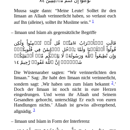
تَوَكَّلُوٓاْ إِن كُنتُم مُّسۡلِمِينَ ٨٤
Muusa sagte dann: “Meine Leute! Solltet ihr den
Iimaan an Allaah verinnerlicht haben, so verlasst euch
1
auf Ihn (alleine), solltet ihr Muslime sein.”
– Iimaan und Islam als gegensätzliche Begriffe
قَالَتِ ٱلۡأَعۡرَابُ ءَامَنَّاۖ قُل لَّمۡ تُؤۡمِنُواْ وَلَٰكِن
قُولُوٓاْ أَسۡلَمۡنَا وَلَمَّا يَدۡخُلِ ٱلۡإِيمَٰنُ فِي قُلُوبِكُمۡۖ
وَإِن تُطِيعُواْ ٱللَّهَ وَرَسُولَهُۥ لَا يَلِتۡكُم مِّنۡ أَعۡمَٰلِكُمۡ
شَيۡ‍ًٔاۚ إِنَّ ٱللَّهَ غَفُورٞ رَّحِيمٌ ١٤
Die Wüstenaraber sagten: “Wir verinnerlichten den
Iimaan.” Sag: ‚Ihr habt den Iimaan nicht verinnerlicht,
2
sondern sagt: ‚Wir haben uns zum Islam bekannt
.’
Doch der Iimaan ist noch nicht in eure Herzen
eingedrungen. Und wenn ihr Allaah und Seinem
Gesandten gehorcht, unterschlägt Er euch von euren
Handlungen nichts.’ Allaah ist gewiss allvergebend,
3
allgnädig.
– Iimaan und Islam in Form der Interferenz