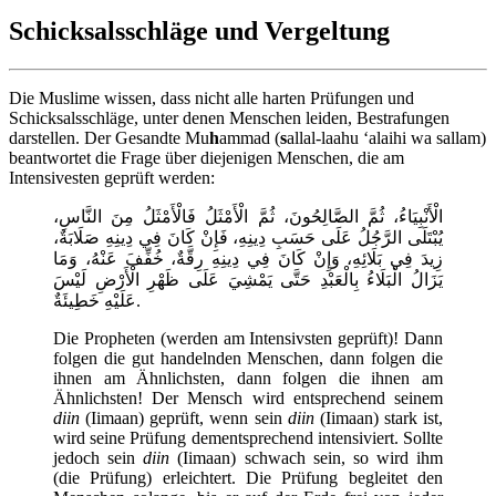
Schicksalsschläge und Vergeltung
Die Muslime wissen, dass nicht alle harten Prüfungen und
Schicksalsschläge, unter denen Menschen leiden, Bestrafungen
darstellen. Der Gesandte Mu
h
ammad (
s
allal-laahu ‘alaihi wa sallam)
beantwortet die Frage über diejenigen Menschen, die am
Intensivesten geprüft werden:
الْأَنْبِيَاءُ، ثُمَّ الصَّالِحُونَ، ثُمَّ الْأَمْثَلُ فَالْأَمْثَلُ مِنَ النَّاسِ،
يُبْتَلَى الرَّجُلُ عَلَى حَسَبِ دِينِهِ، فَإِنْ كَانَ فِي دِينِهِ صَلَابَةٌ،
زِيدَ فِي بَلَائِهِ، وَإِنْ كَانَ فِي دِينِهِ رِقَّةٌ، خُفِّفَ عَنْهُ، وَمَا
يَزَالُ الْبَلَاءُ بِالْعَبْدِ حَتَّى يَمْشِيَ عَلَى ظَهْرِ الْأَرْضِ لَيْسَ
عَلَيْهِ خَطِيئَةٌ.
Die Propheten (werden am Intensivsten geprüft)! Dann
folgen die gut handelnden Menschen, dann folgen die
ihnen am Ähnlichsten, dann folgen die ihnen am
Ähnlichsten! Der Mensch wird entsprechend seinem
diin
(Iimaan) geprüft, wenn sein
diin
(Iimaan) stark ist,
wird seine Prüfung dementsprechend intensiviert. Sollte
jedoch sein
diin
(Iimaan) schwach sein, so wird ihm
(die Prüfung) erleichtert. Die Prüfung begleitet den