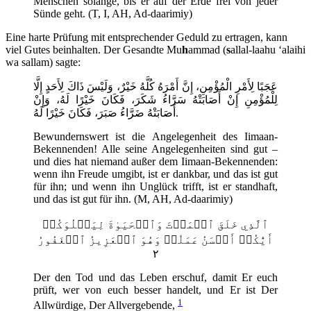
Menschen solange, bis er auf der Erde frei von jeder
Sünde geht. (T, I, AH, Ad-daarimiy)
Eine harte Prüfung mit entsprechender Geduld zu ertragen, kann
viel Gutes beinhalten. Der Gesandte Mu
h
ammad (
s
allal-laahu ‘alaihi
wa sallam) sagte:
عَجَبًا لِأَمْرِ الْمُؤْمِنِ، إِنَّ أَمْرَهُ كُلَّهُ خَيْرٌ، وَلَيْسَ ذَاكَ لِأَحَدٍ إِلَّا
لِلْمُؤْمِنِ إِنْ أَصَابَتْهُ سَرَّاءُ شَكَرَ، فَكَانَ خَيْرًا لَهُ، وَإِنْ
أَصَابَتْهُ ضَرَّاءُ صَبَرَ، فَكَانَ خَيْرًا لَهُ.
Bewundernswert ist die Angelegenheit des Iimaan-
Bekennenden! Alle seine Angelegenheiten sind gut –
und dies hat niemand außer dem Iimaan-Bekennenden:
wenn ihn Freude umgibt, ist er dankbar, und das ist gut
für ihn; und wenn ihn Unglück trifft, ist er standhaft,
und das ist gut für ihn. (M, AH, Ad-daarimiy)
ٱلَّذِي خَلَقَ ٱلۡمَوۡتَ وَٱلۡحَيَوٰةَ لِيَبۡلُوَكُمۡ
أَيُّكُمۡ أَحۡسَنُ عَمَلٗاۚ وَهُوَ ٱلۡعَزِيزُ ٱلۡغَفُورُ
٢
Der den Tod und das Leben erschuf, damit Er euch
prüft, wer von euch besser handelt, und Er ist Der
1
Allwürdige, Der Allvergebende,