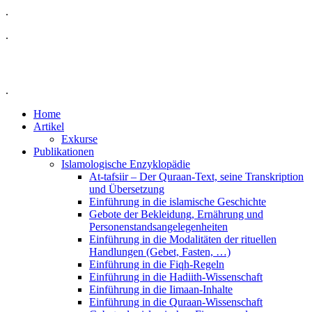
.
.
.
Home
Artikel
Exkurse
Publikationen
Islamologische Enzyklopädie
At-tafsiir – Der Quraan-Text, seine Transkription
und Übersetzung
Einführung in die islamische Geschichte
Gebote der Bekleidung, Ernährung und
Personenstandsangelegenheiten
Einführung in die Modalitäten der rituellen
Handlungen (Gebet, Fasten, …)
Einführung in die Fiqh-Regeln
Einführung in die Hadiith-Wissenschaft
Einführung in die Iimaan-Inhalte
Einführung in die Quraan-Wissenschaft