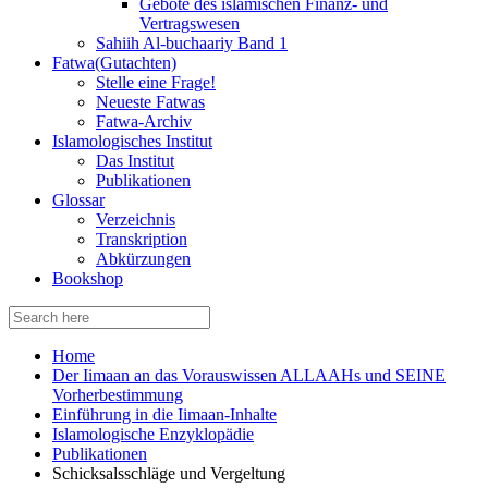
Gebote des islamischen Finanz- und
Vertragswesen
Sahiih Al-buchaariy Band 1
Fatwa(Gutachten)
Stelle eine Frage!
Neueste Fatwas
Fatwa-Archiv
Islamologisches Institut
Das Institut
Publikationen
Glossar
Verzeichnis
Transkription
Abkürzungen
Bookshop
Search
for:
Home
Der Iimaan an das Vorauswissen ALLAAHs und SEINE
Vorherbestimmung
Einführung in die Iimaan-Inhalte
Islamologische Enzyklopädie
Publikationen
Schicksalsschläge und Vergeltung