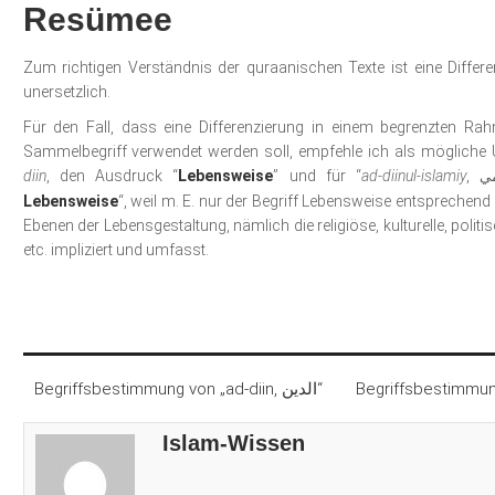
Resümee
Zum richtigen Verständnis der quraanischen Texte ist eine Differ
unersetzlich.
Für den Fall, dass eine Differenzierung in einem begrenzten Rah
Sammelbegriff verwendet werden soll, empfehle ich als mögliche 
diin
, den Ausdruck “
Lebensweise
” und für “
ad-diinul-islamiy
,
مي
Lebensweise
“, weil m. E. nur der Begriff Lebensweise entsprechen
Ebenen der Lebensgestaltung, nämlich die religiöse, kulturelle, politi
etc. impliziert und umfasst.
Begriffsbestimmung von „ad-diin, الدين“
Islam-Wissen