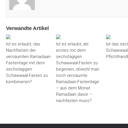
Verwandte Artikel
Ist es erlaubt, das
Ist es erlaubt, als
Ist das sec
Nachfasten der
erstes mit dem
Schawwaal-
versäumten Ramadaan-
sechstägigen
Pflichthand
Fastentage mit dem
Schawwaal-Fasten zu
sechstägigen
beginnen, obwohl man
Schawwaal-Fasten zu
noch versäumte
kombinieren?
Ramadaan-Fastentage
– aus dem Monat
Ramadaan davor –
nachfasten muss?