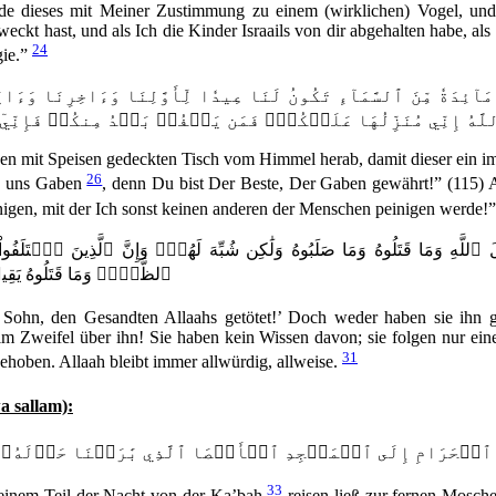
de dieses mit Meiner Zustimmung zu einem (wirklichen) Vogel, und
kt hast, und als Ich die Kinder Israails von dir abgehalten habe, al
24
gie.”
َّهُ إِنِّي مُنَزِّلُهَا عَلَيۡكُمۡۖ فَمَن يَكۡفُرۡ بَعۡدُ مِنكُمۡ فَإِنِّيٓ أُعَذ
nen mit Speisen gedeckten Tisch vom Himmel herab, damit dieser ein im
26
e uns Gaben
, denn Du bist Der Beste, Der Gaben gewährt!” (115) A
inigen, mit der Ich sonst keinen anderen der Menschen peinigen werde!
ِ وَمَا قَتَلُوهُ وَمَا صَلَبُوهُ وَلَٰكِن شُبِّهَ لَهُمۡۚ وَإِنَّ ٱلَّذِينَ ٱخۡتَلَف
ٱلظَّنِّۚ وَمَا قَتَلُوهُ يَقِينَۢا ١٥٧ بَل رَّفَعَهُ ٱللَّهُ إِلَيۡهِۚ وَكَانَ ٱللَّهُ 
 Sohn, den Gesandten Allaahs getötet!’ Doch weder haben sie ihn ge
 im Zweifel über ihn! Sie haben kein Wissen davon; sie folgen nur eine
31
ehoben. Allaah bleibt immer allwürdig, allweise.
wa sallam):
ِ ٱلۡحَرَامِ إِلَى ٱلۡمَسۡجِدِ ٱلۡأَقۡصَا ٱلَّذِي بَٰرَكۡنَا حَوۡلَهُۥ لِنُ
33
einem Teil der Nacht von der Ka’bah
reisen ließ zur fernen Mosch