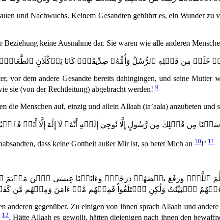
frauen und Nachwuchs. Keinem Gesandten gebührt es, ein Wunder zu vo
ieser Beziehung keine Ausnahme dar. Sie waren wie alle anderen Mensch
َلَتۡ مِن قَبۡلِهِ ٱلرُّسُلُ وَأُمُّهُۥ صِدِّيقَةٞۖ كَانَا يَأۡكُلَانِ ٱلطَّعَامَۗ ٱنظُ
er, vor dem andere Gesandte bereits dahingingen, und seine Mutter w
9
wie sie (von der Rechtleitung) abgebracht werden!
erten die Menschen auf, einzig und allein Allaah (ta’aala) anzubeten und
َلۡنَا مِن قَبۡلِكَ مِن رَّسُولٍ إِلَّا نُوحِيٓ إِلَيۡهِ أَنَّهُۥ لَآ إِلَٰهَ إِلَّآ أَنَا۠ فَٱعۡبُد
10
11
absandten, dass keine Gottheit außer Mir ist, so betet Mich an
!’
 ٱللَّهُۖ وَرَفَعَ بَعۡضَهُمۡ دَرَجَٰتٖۚ وَءَاتَيۡنَا عِيسَى ٱبۡنَ مَرۡيَمَ ٱلۡبَيِّ
هُمُ ٱلۡبَيِّنَٰتُ وَلَٰكِنِ ٱخۡتَلَفُواْ فَمِنۡهُم مَّنۡ ءَامَنَ وَمِنۡهُم مَّن كَفَرَۚ وَلَو
n anderen gegenüber. Zu einigen von ihnen sprach Allaah und andere e
12
l
. Hätte Allaah es gewollt, hätten diejenigen nach ihnen den bewaf