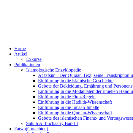
.
.
.
Home
Artikel
Exkurse
Publikationen
Islamologische Enzyklopädie
At-tafsiir – Der Quraan-Text, seine Transkription
Einführung in die islamische Geschichte
Gebote der Bekleidung, Ernährung und Personens
Einführung in die Modalitäten der rituellen Handl
Einführung in die Fiqh-Regeln
Einführung in die Hadiith-Wissenschaft
Einführung in die Iimaan-Inhalte
Einführung in die Quraan-Wissenschaft
Gebote des islamischen Finanz- und Vertragswese
Sahiih Al-buchaariy Band 1
Fatwa(Gutachten)