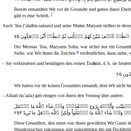
Bereits entsandten Wir vor dir Gesandte und gaben ihnen Ehe
7
gibt es eine Schrift.
Auch ‘Iisa (‘alaihis-salaam) und seine Mutter Maryam stellten in d
رۡ كَيۡفَ نُبَيِّنُ لَهُمُ ٱلۡأٓيَٰتِ ثُمَّ ٱنظُرۡ أَنَّىٰ يُؤۡفَكُونَ ٧٥
Der Messias ‘Iisa, Maryams Sohn, war sicher nur ein Gesandt
8
Siehe, wie Wir ihnen die Zeichen
verdeutlichen, dann siehe, 
– Sie verkündeten und bestätigten den reinen Tau
h
iid, d. h. sie ford
ُونِ ٢٥
Wir haben vor dir keinen Gesandten entsandt, dem Wir nicht hin
– Allaah (ta’aala) gab einigen von ihnen den Vorrang über andere.
نَٰتِ وَأَيَّدۡنَٰهُ بِرُوحِ ٱلۡقُدُسِۗ وَلَوۡ شَآءَ ٱللَّهُ مَا ٱقۡتَتَلَ
ۡ شَآءَ ٱللَّهُ مَا ٱقۡتَتَلُواْ وَلَٰكِنَّ ٱللَّهَ يَفۡعَلُ مَا يُرِيدُ ٢٥٣
Diese Gesandten, den einen von ihnen gewährten Wir Gunst de
Wunderzeichen zukommen und unterstützten ihn mit Dschibrii