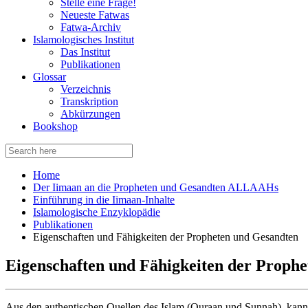
Stelle eine Frage!
Neueste Fatwas
Fatwa-Archiv
Islamologisches Institut
Das Institut
Publikationen
Glossar
Verzeichnis
Transkription
Abkürzungen
Bookshop
Search
for:
Home
Der Iimaan an die Propheten und Gesandten ALLAAHs
Einführung in die Iimaan-Inhalte
Islamologische Enzyklopädie
Publikationen
Eigenschaften und Fähigkeiten der Propheten und Gesandten
Eigenschaften und Fähigkeiten der Proph
Aus den authentischen Quellen des Islam (Quraan und Sunnah), kann