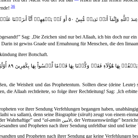
36
hende!
وَقَالُواْ لَوۡلَآ أُنزِلَ عَلَيۡهِ ءَايَٰتٞ مِّن رَّبِّهِۦۚ قُلۡ إِنَّمَا ٱلۡأٓيَٰتُ عِندَ 
sandt!” Sag: ‚Die Zeichen sind nur bei Allaah, ich bin doch nur ein 
(!) Darin ist gewiss Gnade und Ermahnung für Menschen, die den Iimaan
rkündung ihrer Botschaft.
أُوْلَٰٓئِكَ ٱلَّ
eßen, die Weisheit und das Prophetentum. Sollten diese (deine Leute) 
gen, die Allaah rechtleitete, so folge ihrer Rechtleitung! Sag: ‚Ich erb
Propheten vor ihrer Sendung Verfehlungen begangen haben, unabhängig 
alaihi wa sallam), denn seine Biographie (
siirah
) zeugt von einem einm
 der Wahrhaftige” und “
al-amiin
, der Vertrauenswürdige” bezeichn
الأمين
e Gesandten und Propheten nach ihrer Sendung unfehlbar sind und keine
 Gesandten und Propheten nach ihrer Sendung gar keine Verfehlungen be