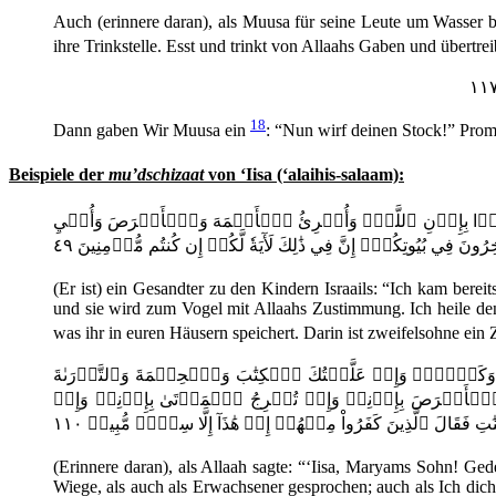
Auch (erinnere daran), als Muusa für seine Leute um Wasser 
ihre Trinkstelle. Esst und trinkt von Allaahs Gaben und übertrei
18
Dann gaben Wir Muusa ein
: “Nun wirf deinen Stock!” Promp
Beispiele der
mu’dschizaat
von ‘Iisa (‘alaihis-salaam):
كُونُ طَيۡرَۢا بِإِذۡنِ ٱللَّهِۖ وَأُبۡرِئُ ٱلۡأَكۡمَهَ وَٱلۡأَبۡرَصَ وَأُحۡيِ
ونَ فِي بُيُوتِكُمۡۚ إِنَّ فِي ذَٰلِكَ لَأٓيَةٗ لَّكُمۡ إِن كُنتُم مُّؤۡمِنِينَ ٤٩
(Er ist) ein Gesandter zu den Kindern Israails: “Ich kam bere
und sie wird zum Vogel mit Allaahs Zustimmung. Ich heile de
was ihr in euren Häusern speichert. Darin ist zweifelsohne ei
دِ وَكَهۡلٗاۖ وَإِذۡ عَلَّمۡتُكَ ٱلۡكِتَٰبَ وَٱلۡحِكۡمَةَ وَٱلتَّوۡرَىٰةَ
َٱلۡأَبۡرَصَ بِإِذۡنِيۖ وَإِذۡ تُخۡرِجُ ٱلۡمَوۡتَىٰ بِإِذۡنِيۖ وَإِذۡ
ِ فَقَالَ ٱلَّذِينَ كَفَرُواْ مِنۡهُمۡ إِنۡ هَٰذَآ إِلَّا سِحۡرٞ مُّبِينٞ ١١٠
(Erinnere daran), als Allaah sagte: “‘Iisa, Maryams Sohn! Ge
Wiege, als auch als Erwachsener gesprochen; auch als Ich dich