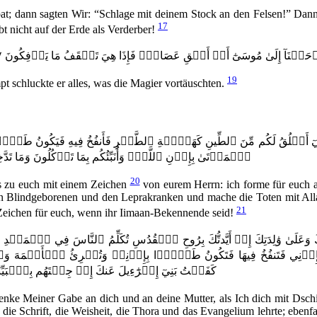
bat; dann sagten Wir: “Schlage mit deinem Stock an den Felsen!” Dann
17
bt nicht auf der Erde als Verderber!
ۡحَيۡنَآ إِلَىٰ مُوسَىٰٓ أَنۡ أَلۡقِ عَصَاكَۖ فَإِذَا هِيَ تَلۡقَفُ مَا يَأۡفِكُونَ ١١٧
19
t schluckte er alles, was die Magier vortäuschten.
َبِّكُمۡ أَنِّيٓ أَخۡلُقُ لَكُم مِّنَ ٱلطِّينِ كَهَيۡ‍َٔةِ ٱلطَّيۡرِ فَأَنفُخُ فِيهِ فَيَ
ٱلۡمَوۡتَىٰ بِإِذۡنِ ٱللَّهِۖ وَأُنَبِّئُكُم بِمَا تَأۡكُلُونَ وَمَا تَدَّخِرُ
20
its zu euch mit einem Zeichen
von eurem Herrn: ich forme für euch a
n Blindgeborenen und den Leprakranken und mache die Toten mit Alla
21
n Zeichen für euch, wenn ihr Iimaan-Bekennende seid!
َلَىٰ وَٰلِدَتِكَ إِذۡ أَيَّدتُّكَ بِرُوحِ ٱلۡقُدُسِ تُكَلِّمُ ٱلنَّاسَ فِي ٱلۡمَهۡ
ِذۡنِي فَتَنفُخُ فِيهَا فَتَكُونُ طَيۡرَۢا بِإِذۡنِيۖ وَتُبۡرِئُ ٱلۡأَكۡمَهَ و
كَفَفۡتُ بَنِيٓ إِسۡرَٰٓءِيلَ عَنكَ إِذۡ جِئۡتَهُم بِٱلۡبَيِّنَٰت
denke Meiner Gabe an dich und an deine Mutter, als Ich dich mit Dschi
 die Schrift, die Weisheit, die Thora und das Evangelium lehrte; ebe