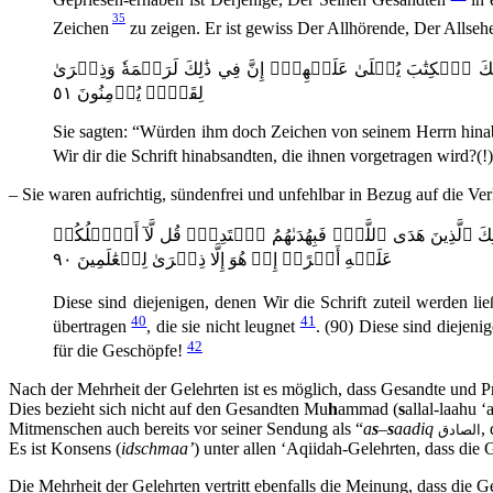
35
Zeichen
zu zeigen. Er ist gewiss Der Allhörende, Der Allse
ٱللَّهِ وَإِنَّمَآ أَنَا۠ نَذِيرٞ مُّبِينٌ ٥٠ أَوَ لَمۡ يَكۡفِهِمۡ أَنَّآ أَنزَلۡنَا عَلَيۡكَ ٱلۡكِتَٰبَ يُتۡلَىٰ عَلَيۡهِمۡۚ إِنَّ فِي ذَٰلِكَ لَرَحۡمَةٗ وَذِكۡرَىٰ
لِقَوۡمٖ يُؤۡمِنُونَ ٥١
Sie sagten: “Würden ihm doch Zeichen von seinem Herrn hinabge
Wir dir die Schrift hinabsandten, die ihnen vorgetragen wird?
– Sie waren aufrichtig, sündenfrei und unfehlbar in Bezug auf die Ve
ذِينَ ءَاتَيۡنَٰهُمُ ٱلۡكِتَٰبَ وَٱلۡحُكۡمَ وَٱلنُّبُوَّةَۚ فَإِن يَكۡفُرۡ بِهَا هَٰٓؤُلَآءِ فَقَدۡ وَكَّلۡنَا بِهَا قَوۡمٗا لَّيۡسُواْ بِهَا بِكَٰفِرِينَ ٨٩ أُوْلَٰٓئِكَ ٱلَّذِينَ هَدَى ٱللَّهُۖ فَبِهُدَىٰهُمُ ٱقۡتَدِهۡۗ قُل لَّآ أَسۡ‍َٔلُكُمۡ
عَلَيۡهِ أَجۡرًاۖ إِنۡ هُوَ إِلَّا ذِكۡرَىٰ لِلۡعَٰلَمِينَ ٩٠
Diese sind diejenigen, denen Wir die Schrift zuteil werden li
40
41
übertragen
, die sie nicht leugnet
. (90) Diese sind diejeni
42
für die Geschöpfe!
Nach der Mehrheit der Gelehrten ist es möglich, dass Gesandte und 
Dies bezieht sich nicht auf den Gesandten Mu
h
ammad (
s
allal-laahu ‘
Mitmenschen auch bereits vor seiner Sendung als “
a
s
–
s
aadiq
,
الصادق
Es ist Konsens (
idschmaa’
) unter allen ‘Aqiidah-Gelehrten, dass di
Die Mehrheit der Gelehrten vertritt ebenfalls die Meinung, dass die