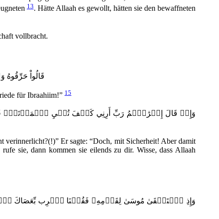
13
eugneten
. Hätte Allaah es gewollt, hätten sie den bewaffneten
haft vollbracht.
قَالُواْ حَرِّقُوهُ وَٱنصُرُوٓاْ ءَالِهَت
15
Friede für Ibraahiim!”
وَإِذۡ قَالَ إِبۡرَٰهِ‍ۧمُ رَبِّ أَرِنِي كَيۡفَ تُحۡيِ ٱلۡمَوۡتَىٰۖ قَالَ أ
t verinnerlicht?(!)” Er sagte: “Doch, mit Sicherheit! Aber damit
rufe sie, dann kommen sie eilends zu dir. Wisse, dass Allaah
وَإِذِ ٱسۡتَسۡقَىٰ مُوسَىٰ لِقَوۡمِهِۦ فَقُلۡنَا ٱضۡرِب بِّعَصَاكَ ٱلۡحَج