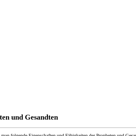
eten und Gesandten
 man folgende Eigenschaften und Fähigkeiten der Propheten und Gesand