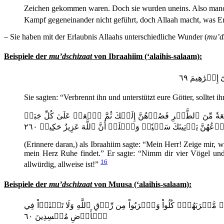
Zeichen gekommen waren. Doch sie wurden uneins. Also manch
Kampf gegeneinander nicht geführt, doch Allaah macht, was Er
– Sie haben mit der Erlaubnis Allaahs unterschiedliche Wunder (
mu’d
Beispiele der
mu’dschizaat
von Ibraahiim (‘alaihis-salaam):
Sie sagten: “Verbrennt ihn und unterstützt eure Götter, solltet 
َةٗ مِّنَ ٱلطَّيۡرِ فَصُرۡهُنَّ إِلَيۡكَ ثُمَّ ٱجۡعَلۡ عَلَىٰ كُلِّ جَبَلٖ
دۡعُهُنَّ يَأۡتِينَكَ سَعۡيٗاۚ وَٱعۡلَمۡ أَنَّ ٱللَّهَ عَزِيزٌ حَكِيمٞ ٢٦٠
(Erinnere daran,) als Ibraahiim sagte: “Mein Herr! Zeige mir, w
mein Herz Ruhe findet.” Er sagte: “Nimm dir vier Vögel und 
16
allwürdig, allweise ist!”
Beispiele der
mu’dschizaat
von Muusa (‘alaihis-salaam):
ۡرَبَهُمۡۖ كُلُواْ وَٱشۡرَبُواْ مِن رِّزۡقِ ٱللَّهِ وَلَا تَعۡثَوۡاْ فِي
ٱلۡأَرۡضِ مُفۡسِدِينَ ٦٠