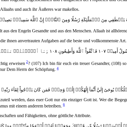
Allaahs und auch ihr Äußeres war makellos.
هُ يَصۡطَفِي مِنَ ٱلۡمَلَٰٓئِكَةِ رُسُلٗا وَمِنَ ٱلنَّاسِۚ إِنَّ ٱللَّهَ سَمِيعُۢ بَصِيرٞ ٥
lt aus den Engeln Gesandte und aus den Menschen. Allaah ist allhörend
n die ihnen anvertrauten Aufgaben auf die beste und vollkommenste Art.
2
rchtig erweisen
? (107) Ich bin für euch ein treuer Gesandter, (108) so
4
t nur Dem Herrn der Schöpfung.
لُكُمۡ يُوحَىٰٓ إِلَيَّ أَنَّمَآ إِلَٰهُكُمۡ إِلَٰهٞ وَٰحِدٞۖ فَمَن كَانَ يَرۡجُواْ لِقَآءَ رَبِّه
uteil werden, dass euer Gott nur ein einziger Gott ist. Wer die Begeg
6
ismus mit einem anderem betreiben.
chaften und Fähigkeiten, ohne göttliche Attribute.
دۡ أَرۡسَلۡنَا رُسُلٗا مِّن قَبۡلِكَ وَجَعَلۡنَا لَهُمۡ أَزۡوَٰجٗا وَذُرِّيَّةٗۚ وَمَا كَانَ لِر