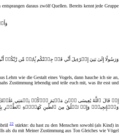
 entsprangen daraus zwölf Quellen. Bereits kennt jede Gruppe
وَأَو
وَرَسُولًا إِلَىٰ بَنِيٓ إِسۡرَٰٓءِيلَ أَنِّي قَدۡ جِئۡتُكُم بِ‍َٔايَةٖ مِّن رّ
us Lehm wie die Gestalt eines Vogels, dann hauche ich sie an,
ahs Zustimmung lebendig und teile euch mit, was ihr esst und
إِذۡ قَالَ ٱللَّهُ يَٰعِيسَى ٱبۡنَ مَرۡيَمَ ٱذۡكُرۡ نِعۡمَتِي عَلَيۡكَ وَع
وَٱلۡإِنجِيلَۖ وَإِذۡ تَخۡلُقُ مِنَ ٱلطِّينِ كَهَيۡ‍َٔةِ ٱلطَّيۡرِ بِإ
22
briil
stärkte: du hast zu den Menschen sowohl (als Kind) in
nfalls als du mit Meiner Zustimmung aus Ton Gleiches wie Vögel