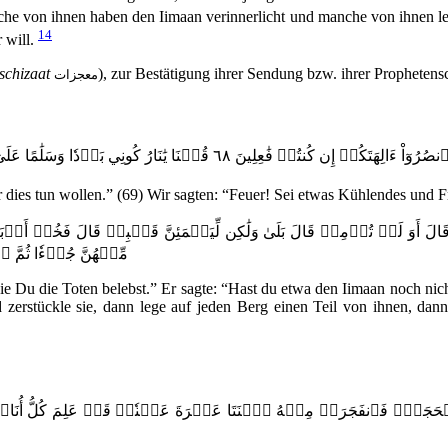
e von ihnen haben den Iimaan verinnerlicht und manche von ihnen l
14
 will.
schizaat
), zur Bestätigung ihrer Sendung bzw. ihrer Prophetensc
معجزات
َكُمۡ إِن كُنتُمۡ فَٰعِلِينَ ٦٨ قُلۡنَا يَٰنَارُ كُونِي بَرۡدٗا وَسَلَٰمًا عَلَىٰٓ إِبۡرَٰهِيمَ ٦٩
ihr dies tun wollen.” (69) Wir sagten: “Feuer! Sei etwas Kühlendes und 
َوَ لَمۡ تُؤۡمِنۖ قَالَ بَلَىٰ وَلَٰكِن لِّيَطۡمَئِنَّ قَلۡبِيۖ قَالَ فَخُذۡ أَرۡبَع
مِّنۡهُنَّ جُزۡءٗا ثُمَّ ٱ
ie Du die Toten belebst.” Er sagte: “Hast du etwa den Iimaan noch nich
zerstückle sie, dann lege auf jeden Berg einen Teil von ihnen, dann 
َرَۖ فَٱنفَجَرَتۡ مِنۡهُ ٱثۡنَتَا عَشۡرَةَ عَيۡنٗاۖ قَدۡ عَلِمَ كُلُّ أُنَاسٖ مَّش