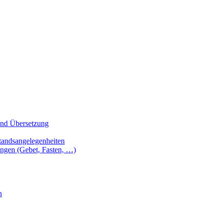
 und Übersetzung
tandsangelegenheiten
ungen (Gebet, Fasten, …)
n