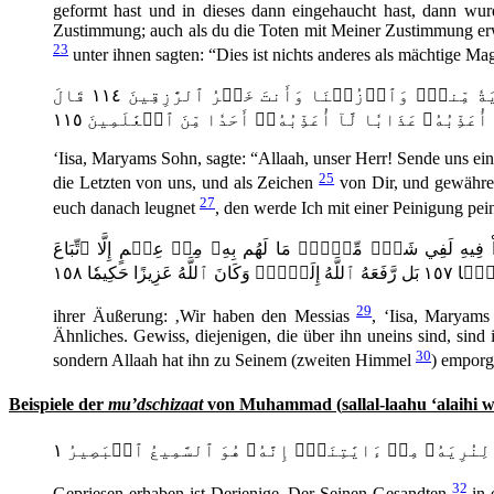
geformt hast und in dieses dann eingehaucht hast, dann wur
Zustimmung; auch als du die Toten mit Meiner Zustimmung erwec
23
unter ihnen sagten: “Dies ist nichts anderes als mächtige Ma
قَالَ عِيسَى ٱبۡنُ مَرۡيَمَ ٱللَّهُمَّ رَبَّنَآ أَنزِلۡ عَلَيۡنَا مَآئِدَةٗ مِّنَ ٱلسَّمَآءِ تَكُونُ لَنَا عِيدٗا لِّأَوَّلِنَا وَءَاخِرِنَا وَءَايَةٗ مِّنكَۖ وَٱرۡزُقۡنَا وَأَنتَ خَيۡرُ ٱلرَّٰزِقِينَ ١١٤ قَالَ
ِّبُهُۥ عَذَابٗا لَّآ أُعَذِّبُهُۥٓ أَحَدٗا مِّنَ ٱلۡعَٰلَمِينَ ١١٥
‘Iisa, Maryams Sohn, sagte: “Allaah, unser Herr! Sende uns ei
25
die Letzten von uns, und als Zeichen
von Dir, und gewähr
27
euch danach leugnet
, den werde Ich mit einer Peinigung pe
ُواْ فِيهِ لَفِي شَكّٖ مِّنۡهُۚ مَا لَهُم بِهِۦ مِنۡ عِلۡمٍ إِلَّا ٱتِّبَاعَ
عَزِيزًا حَكِيمٗا ١٥٨
29
ihrer Äußerung: ‚Wir haben den Messias
, ‘Iisa, Maryams
Ähnliches. Gewiss, diejenigen, die über ihn uneins sind, sind
30
sondern Allaah hat ihn zu Seinem (zweiten Himmel
) emporg
Beispiele der
mu’dschizaat
von Mu
h
ammad (
s
allal-laahu ‘alaihi 
رِيَهُۥ مِنۡ ءَايَٰتِنَآۚ إِنَّهُۥ هُوَ ٱلسَّمِيعُ ٱلۡبَصِيرُ ١
32
Gepriesen-erhaben ist Derjenige, Der Seinen Gesandten
in 