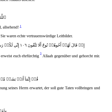
ٱللَّ
1
, allsehend!
 Sie waren echte vertrauenswürdige Leitbilder.
إِذۡ قَالَ لَهُمۡ أَخُوهُمۡ نُوحٌ أَلَا تَتَّقُونَ ١٠٦ إِنِّي لَكُمۡ رَسُولٌ أَمِينٞ ١٠٧ فَٱتَّقُواْ ٱللَّهَ وَأَطِيعُونِ ١٠٨ وَمَآ أَسۡ‍َٔلُكُمۡ عَلَيۡهِ مِنۡ أَجۡرٍۖ إِنۡ أَجۡرِيَ إِلَّا عَلَىٰ رَبِّ ٱلۡعَٰلَمِينَ ١٠٩
3
 erweist euch ehrfürchtig
Allaah gegenüber und gehorcht mir.
قُلۡ إِنَّمَآ أَنَا۠ بَشَرٞ مِّثۡ
nung seines Herrn erwartet, der soll gute Taten vollbringen und
وَلَقَ