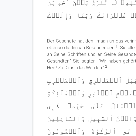
سُلِهِۦ لَا نُفَرِّقُ بَيۡنَ أَحَدٖ مِّن
ۖ غُفۡرَانَكَ رَبَّنَا وَإِلَيۡكَ
Der Gesandte hat den Iimaan an das verin
1
ebenso die Iimaan-Bekennenden
. Sie all
an Seine Schriften und an Seine Gesandt
Gesandten.’ Sie sagten: “Wir haben gehör
2
Herr! Zu Dir ist das Werden.”
 قِبَلَ ٱلۡمَشۡرِقِ وَٱلۡمَغۡرِبِ
ۡيَوۡمِ ٱلۡأٓخِرِ وَٱلۡمَلَٰٓئِكَةِ
ٱلۡمَالَ عَلَىٰ حُبِّهِۦ ذَوِي
ٱبۡنَ ٱلسَّبِيلِ وَٱلسَّآئِلِينَ
َاتَى ٱلزَّكَوٰةَ وَٱلۡمُوفُونَ