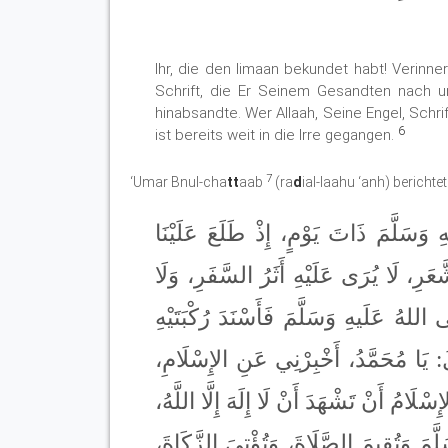
Ihr, die den Iimaan bekundet habt! Verinne
Schrift, die Er Seinem Gesandten nach un
hinabsandte. Wer Allaah, Seine Engel, Sch
6
ist bereits weit in die Irre gegangen.
7
‘Umar Bnul-cha
tt
aab
(ra
d
ial-laahu ‘anh) berichtet
وَسَلَّمَ ذَاتَ يَوْمٍ، إِذْ طَلَعَ عَلَيْنَا
رِ، لَا يُرَى عَلَيْهِ أَثَرُ السَّفَرِ، وَلَا
 اللهُ عَلَيهِ وَسَلَّمَ فَأَسْنَدَ رُكْبَتَيْهِ
لَ: يَا مُحَمَّدُ، أَخْبِرْنِي عَنِ الإِسْلَامِ
َامُ أَنْ تَشْهَدَ أَنْ لَا إِلَهَ إِلَّا اللَّهُ
َمَ وَتُقِيمَ الصَّلَاةَ، وَتُؤْتِيَ الزَّكَاةَ