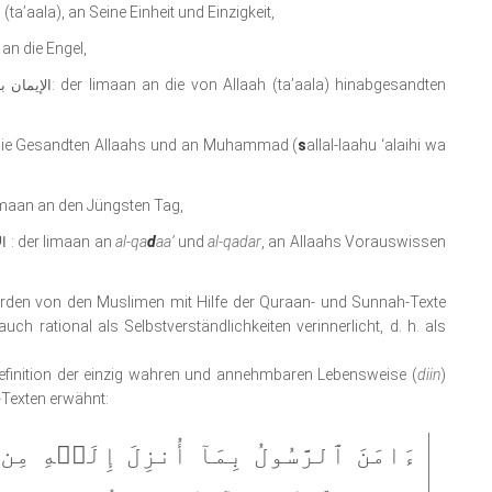
 (ta’aala), an Seine Einheit und Einzigkeit,
 an die Engel,
: der Iimaan an die von Allaah (ta’aala) hinabgesandten
الإيمان ب
 die Gesandten Allaahs und an Muhammad (
s
allal-laahu ‘alaihi wa
Iimaan an den Jüngsten Tag,
: der Iimaan an
al-qa
d
aa’
und
al-qadar
, an Allaahs Vorauswissen
الإيمان بالقضاء والقدر
, werden von den Muslimen mit Hilfe der Quraan- und Sunnah-Texte
uch rational als Selbstverständlichkeiten verinnerlicht, d. h. als
r Definition der einzig wahren und annehmbaren Lebensweise (
diin
)
Texten erwähnt:
ءَامَنَ ٱلرَّسُولُ بِمَآ أُنزِلَ إِلَيۡهِ مِن