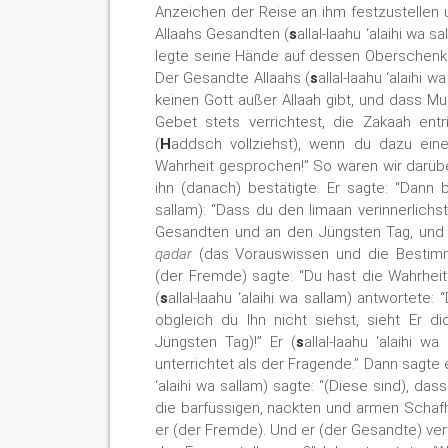
Anzeichen der Reise an ihm festzustellen 
Allaahs Gesandten (
s
allal-laahu ‘alaihi wa
legte seine Hände auf dessen Oberschenke
Der Gesandte Allaahs (
s
allal-laahu ‘alaihi 
keinen Gott außer Allaah gibt, und dass Mu
Gebet stets verrichtest, die Zakaah ent
(
H
addsch vollziehst), wenn du dazu eine
Wahrheit gesprochen!” So waren wir darübe
ihn (danach) bestätigte. Er sagte: “Dann
sallam): “Dass du den Iimaan verinnerlichst
Gesandten und an den Jüngsten Tag, und
qadar
(das Vorauswissen und die Bestimmu
(der Fremde) sagte: “Du hast die Wahrheit
(
s
allal-laahu ‘alaihi wa sallam) antwortete
obgleich du Ihn nicht siehst, sieht Er d
Jüngsten Tag)!” Er (
s
allal-laahu ‘alaihi 
unterrichtet als der Fragende.” Dann sagte e
‘alaihi wa sallam) sagte: “(Diese sind), das
die barfüssigen, nackten und armen Schafh
er (der Fremde). Und er (der Gesandte) verw