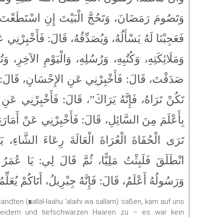
وَتَصُومَ رَمَضَانَ، وَتَحُجَّ الْبَيْتَ إِنِ اسْتَطَعْتَ:
فَعَجِبْنَا لَهُ يَسْأَلُهُ، وَيُصَدِّقُهُ، قَالَ: فَأَخْبِرْنِي،
وَمَلَائِكَتِهِ، وَكُتُبِهِ، وَرُسُلِهِ، وَالْيَوْمِ الآخِرِ، و:
صَدَقْتَ، قَالَ: فَأَخْبِرْنِي عَنِ الإِحْسَانِ، قَالَ: “أَنْ 
تَكُنْ تَرَاهُ، فَإِنَّهُ يَرَاكَ”، قَالَ: فَأَخْبِرْنِي عَن
بِأَعْلَمَ مِنَ السَّائِلِ، قَالَ: فَأَخْبِرْنِي عَنْ أَمَارَتِهَ
تَرَى الْحُفَاةَ الْعُرَاةَ الْعَالَةَ رِعَاءَ الشَّاءِ، يَ
انْطَلَقَ فَلَبِثْتُ مَلِيًّا، ثُمَّ قَالَ لِي: يَا عُمَرُ
وَرَسُولُهُ أَعْلَمُ، قَالَ: فَإِنَّهُ جِبْرِيلُ، أَتَاكُمْ يُعَلِّ.
sandten (
s
allal-laahu ‘alaihi wa sallam) saßen, kam auf uns
leidern und tiefschwarzen Haaren zu – es war kein