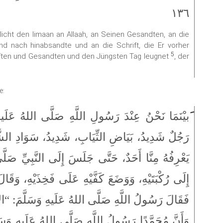
١٣٦
rlicht den Iimaan an Allaah, an Seinen Gesandten, an die
d nach hinabsandte und an die Schrift, die Er vorher
5
riften und Gesandten und den Jüngsten Tag leugnet
, der
e:
بيْنَمَا نَحْنُ عِنْدَ رَسُولِ اللَّهِ صَلَّى اللهُ عَلَيهِ 
رَجُلٌ شَدِيدُ، بَيَاضِ الثِّيَابِ، شَدِيدُ، سَوَادِ الشَّعَ
يَعْرِفُهُ مِنَّا أَحَدٌ، حَتَّى جَلَسَ إِلَى النَّبِيِّ صَلَّى
إِلَى رُكْبَتَيْهِ، وَوَضَعَ كَفَّيْهِ عَلَى فَخِذَيْهِ، وَقَا،
فَقَالَ رَسُولُ اللَّهِ صَلَّى اللهُ عَلَيهِ وَسَلَّمَ: “الإِسْل،
وَأَنَّ مُحَمَّدًا رَسُولُ اللَّهِ صَلَّى اللهُ عَلَيهِ وَسَلّ،