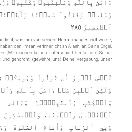
ءَامَنَ بِٱللَّهِ وَمَلَٰٓئِكَتِهِۦ وَكُتُبِهِۦ وَرُ
رُّسُلِهِۦۚ وَقَالُواْ سَمِعۡنَا وَأَطَعۡنَا
ٱلۡمَصِيرُ ٢٨٥
nerlicht, was ihm von seinem Herrn hinabgesandt wurde,
e haben den Iimaan verinnerlicht an Allaah, an Seine Engel,
en: ‚Wir machen keinen Unterschied bei keinem Seiner
t und gehorcht; (gewähre uns) Deine Vergebung, unser
لَّيۡسَ ٱلۡبِرَّ أَن تُوَلُّواْ وُجُوهَكُمۡ
وَلَٰكِنَّ ٱلۡبِرَّ مَنۡ ءَامَنَ بِٱللَّهِ وَٱل
وَٱلۡكِتَٰبِ وَٱلنَّبِيِّ‍ۧنَ وَءَاتَى 
ٱلۡقُرۡبَىٰ وَٱلۡيَتَٰمَىٰ وَٱلۡمَسَٰكِينَ وَ
وَفِي ٱلرِّقَابِ وَأَقَامَ ٱلصَّلَوٰةَ وَء