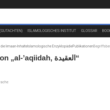
(GUTACHTEN)
ISLAMOLOGISCHES INSTITUT
GLOSSAR
BOO
 die Iimaan-Inhalte
Islamologische Enzyklopädie
Publikationen
Begriffsbestimmung von „al-’aqiidah, العقيدة“
rache: