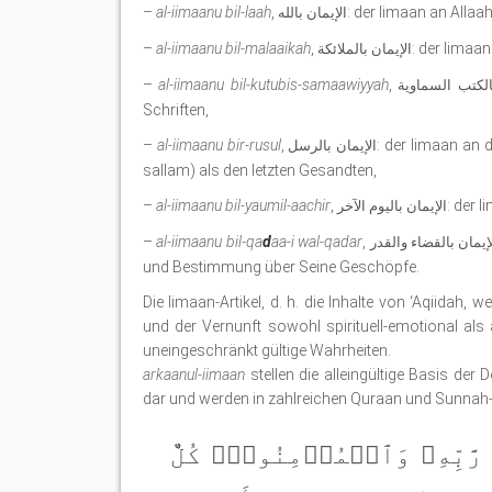
–
al-iimaanu bil-laah
,
: der Iimaan an Allaah
الإيمان بالله
–
al-iimaanu bil-malaaikah
,
: der Iimaan
الإيمان بالملائكة
–
al-iimaanu bil-kutubis-samaawiyyah
,
الكتب السماوية
Schriften,
–
al-iimaanu bir-rusul
,
: der Iimaan an
الإيمان بالرسل
sallam) als den letzten Gesandten,
–
al-iimaanu bil-yaumil-aachir
,
: der 
الإيمان باليوم الآخر
–
al-iimaanu bil-qa
d
aa-i wal-qadar
,
und Bestimmung über Seine Geschöpfe.
Die Iimaan-Artikel, d. h. die Inhalte von ‘Aqiidah
und der Vernunft sowohl spirituell-emotional als a
uneingeschränkt gültige Wahrheiten.
arkaanul-iimaan
stellen die alleingültige Basis de
dar und werden in zahlreichen Quraan und Sunnah-
 رَّبِّهِۦ وَٱلۡمُؤۡمِنُونَۚ كُلٌّ