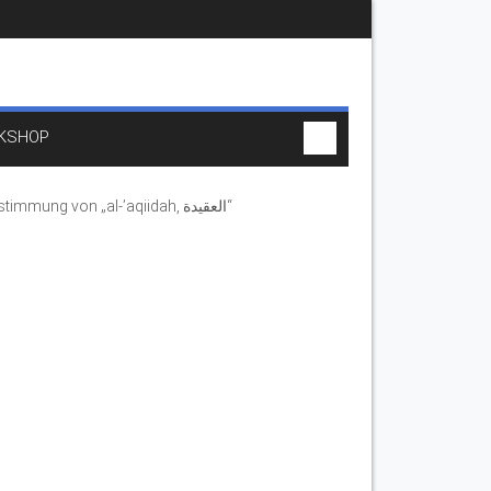
KSHOP
Begriffsbestimmung von „al-’aqiidah, العقيدة“