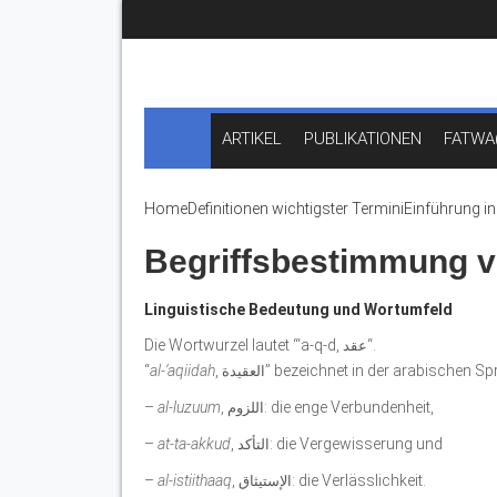
ARTIKEL
PUBLIKATIONEN
FATWA
Home
Definitionen wichtigster Termini
Einführung in
Linguistische Bedeutung und Wortumfeld
Die Wortwurzel lautet “‘a-q-d,
“.
عقد
“
al-‘aqiidah
,
” bezeichnet in der arabischen Sp
العقيدة
–
al-luzuum
,
: die enge Verbundenheit,
اللزوم
–
at-ta-akkud
,
: die Vergewisserung und
التأكد
–
al-istiithaaq
,
: die Verlässlichkeit.
الإستيثاق