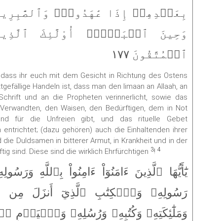
بِعَهۡدِهِمۡ إِذَا عَٰهَدُواْۖ وَٱلصَّٰبِرِين
وَحِينَ ٱلۡبَأۡسِۗ أُوْلَٰٓئِكَ ٱلَّذِينَ
ٱلۡمُتَّقُونَ ١٧٧
n, dass ihr euch mit dem Gesicht in Richtung des Ostens
efällige Handeln ist, dass man den Iimaan an Allaah, an
chrift und an die Propheten verinnerlicht, sowie das
Verwandten, den Waisen, den Bedürftigen, dem in Not
nd für die Unfreien gibt, und das rituelle Gebet
entrichtet; (dazu gehören) auch die Einhaltenden ihrer
die Duldsamen in bitterer Armut, in Krankheit und in der
3
4
tig sind. Diese sind die wirklich Ehrfürchtigen
!
يَٰٓأَيُّهَا ٱلَّذِينَ ءَامَنُوٓاْ ءَامِنُواْ بِٱللَّهِ وَر
رَسُولِهِۦ وَٱلۡكِتَٰبِ ٱلَّذِيٓ أَنزَلَ مِن
وَمَلَٰٓئِكَتِهِۦ وَكُتُبِهِۦ وَرُسُلِهِۦ وَٱلۡيَوۡمِ 