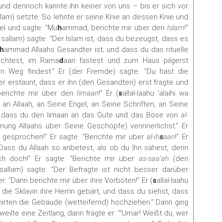
und dennoch kannte ihn keiner von uns – bis er sich vor
 sallam) setzte. So lehnte er seine Knie an dessen Knie und
l und sagte: “Mu
h
ammad, berichte mir über den
Islam
!”
wa sallam) sagte: “Der Islam ist, dass du bezeugst, dass es
h
ammad Allaahs Gesandter ist; und dass du das rituelle
richtest, im Rama
d
aan fastest und zum Haus pilgerst
n Weg findest.” Er (der Fremde) sagte: “Du hast die
r erstaunt, dass er ihn (den Gesandten) erst fragte und
 berichte mir über den
Iimaan
!” Er (
s
allal-laahu ‘alaihi wa
 an Allaah, an Seine Engel, an Seine Schriften, an Seine
 dass du den Iimaan an das Gute und das Böse von
al-
ng Allaahs über Seine Geschöpfe) verinnerlichst.” Er
 gesprochen!” Er sagte: “Berichte mir über
al-ih
s
aan
!” Er
: “Dass du Allaah so anbetest, als ob du Ihn sähest, denn
ich doch!” Er sagte: “Berichte mir über
as-saa’ah
(den
wa sallam) sagte: “Der Befragte ist nicht besser darüber
r: “Dann berichte mir über ihre Vorboten!” Er (
s
allal-laahu
s die Sklavin ihre Herrin gebärt, und dass du siehst, dass
irten die Gebäude (wetteifernd) hochziehen.” Dann ging
eilte eine Zeitlang, dann fragte er: “‘Umar! Weißt du, wer