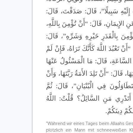
 إِلَيْهِ سَبِيلًا”، قَالَ: صَدَقْتَ، قَالَ
 عَنِ الإِيمَانِ، قَالَ: “أَنْ تُؤْمِنَ بِاللَّهِ
َتُؤْمِنَ بِالْقَدَرِ خَيْرِهِ وَشَرِّهِ”، قَالَ
تَعْبُدَ اللَّهَ كَأَنَّكَ تَرَاهُ، فَإِنْ لَمْ
ِ السَّاعَةِ، قَالَ: مَا الْمَسْئُولُ عَنْهَا
ا، قَالَ: “أَنْ تَلِدَ الأَمَةُ رَبَّتَهَا، وَأَنْ
تَطَاوَلُونَ فِي الْبُنْيَانِ”، قَالَ: ثُمَّ
 أَتَدْرِي مَنِ السَّائِلُ؟ قُلْتُ: اللَّهُ
مُكُمْ دِينَكُمْ
“Während wir eines Tages beim Allaahs Ge
plötzlich ein Mann mit schneeweißen K