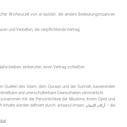
icher Wortwurzel von
al-‘aqiidah
, die andere Bedeutungsnuancen
ren und Verketten, der verpflichtende Vertrag.
Nähe bleiben; einberufen; einen Vertrag schließen.
ären Quellen des Islam, dem Quraan und der Sunnah, basierenden
streitbare und unerschütterbare Gewissheiten verinnerlicht.
te zusammen mit der Persönlichkeit der Muslime, ihrem Geist und
ah-Inhalte werden definiert durch:
arkaanul-iimaan
,
– die
أركان الإيمان
ikel