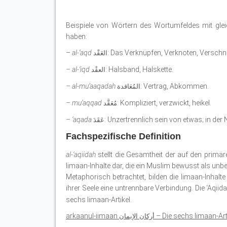
Beispiele von Wörtern des Wortumfeldes mit gle
haben:
–
al-‘aqd
: Das Verknüpfen, Verknoten, Verschnü
العَقْد
– al-‘iqd
: Halsband, Halskette.
العقْد
– al-mu’aaqadah
: Vertrag, Abkommen.
المُعَاقدة
– mu’aqqad
: Kompliziert, verzwickt, heikel.
مُعَقَّد
– ‘aqada
: Unzertrennlich sein von etwas; in der 
عَقَدَ
Fachspezifische Definition
al-‘aqiidah
stellt die Gesamtheit der auf den prim
Iimaan-Inhalte dar, die ein Muslim bewusst als unbe
Metaphorisch betrachtet, bilden die Iimaan-Inhal
ihrer Seele eine untrennbare Verbindung. Die ‘Aqiid
sechs Iimaan-Artikel.
arkaanul-iimaan
– Die sechs Iimaan-Art
أركان الإيمان