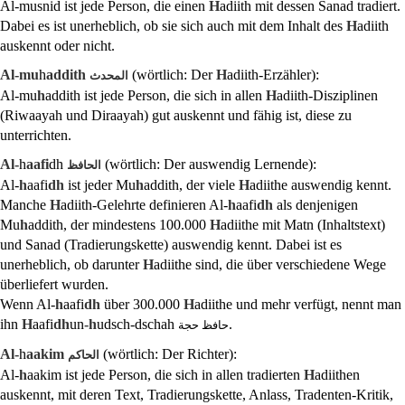
Al-musnid ist jede Person, die einen
H
adiith mit dessen Sanad tradiert.
Dabei es ist unerheblich, ob sie sich auch mit dem Inhalt des
H
adiith
auskennt oder nicht.
Al-mu
h
addith
(wörtlich: Der
H
adiith-Erzähler):
المحدث
Al-mu
h
addith ist jede Person, die sich in allen
H
adiith-Disziplinen
(Riwaayah und Diraayah) gut auskennt und fähig ist, diese zu
unterrichten.
Al-
h
aafi
dh
(wörtlich: Der auswendig Lernende):
الحافظ
Al-
h
aafi
dh
ist jeder Mu
h
addith, der viele
H
adiithe auswendig kennt.
Manche
H
adiith-Gelehrte definieren Al-
h
aafi
dh
als denjenigen
Mu
h
addith, der mindestens 100.000
H
adiithe mit Matn (Inhaltstext)
und Sanad (Tradierungskette) auswendig kennt. Dabei ist es
unerheblich, ob darunter
H
adiithe sind, die über verschiedene Wege
überliefert wurden.
Wenn Al-
h
aafi
dh
über 300.000
H
adiithe und mehr verfügt, nennt man
ihn
H
aafi
dh
un
-h
udsch-dschah
.
حافظ حجة
Al-
h
aakim
(wörtlich: Der Richter):
الحاكم
Al-
h
aakim ist jede Person, die sich in allen tradierten
H
adiithen
auskennt, mit deren Text, Tradierungskette, Anlass, Tradenten-Kritik,