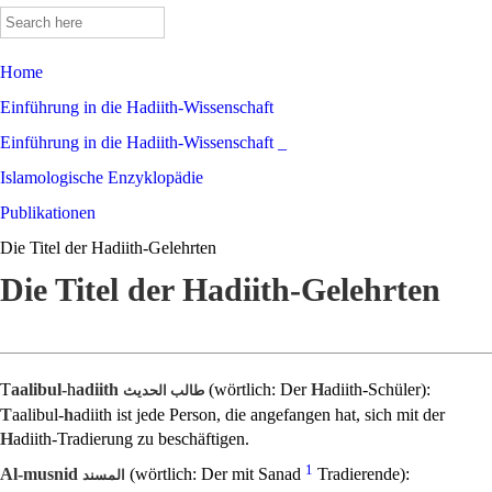
Search
for:
Home
Einführung in die Hadiith-Wissenschaft
Einführung in die Hadiith-Wissenschaft _
Islamologische Enzyklopädie
Publikationen
Die Titel der Hadiith-Gelehrten
Die Titel der Hadiith-Gelehrten
T
aalibul-
h
adiith
(wörtlich: Der
H
adiith-Schüler):
طالب الحديث
T
aalibul-
h
adiith ist jede Person, die angefangen hat, sich mit der
H
adiith-Tradierung zu beschäftigen.
1
Al-musnid
(wörtlich: Der mit Sanad
Tradierende):
المسند