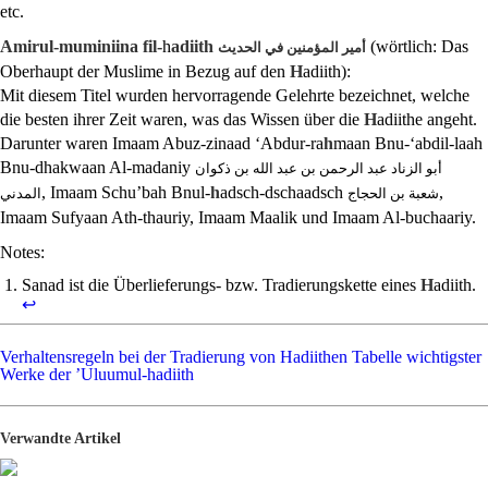
etc.
Amirul-muminiina fil-
h
adiith
(wörtlich: Das
أمير المؤمنين في الحديث
Oberhaupt der Muslime in Bezug auf den
H
adiith):
Mit diesem Titel wurden hervorragende Gelehrte bezeichnet, welche
die besten ihrer Zeit waren, was das Wissen über die
H
adiithe angeht.
Darunter waren Imaam Abuz-zinaad ‘Abdur-ra
h
maan Bnu-‘abdil-laah
Bnu-dhakwaan Al-madaniy
أبو الزناد عبد الرحمن بن عبد الله بن ذكوان
, Imaam Schu’bah Bnul-
h
adsch-dschaadsch
,
شعبة بن الحجاج
المدني
Imaam Sufyaan Ath-thauriy, Imaam Maalik und Imaam Al-buchaariy.
Notes:
Sanad ist die Überlieferungs- bzw. Tradierungskette eines
H
adiith.
↩
Verhaltensregeln bei der Tradierung von Hadiithen
Tabelle wichtigster
Werke der ‎’Uluumul-hadiith ‎
Verwandte Artikel