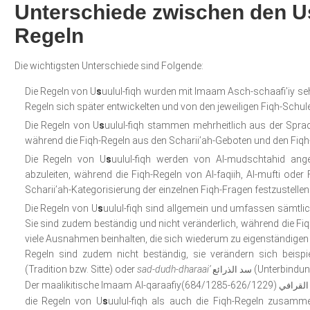
Unterschiede zwischen den Us
Regeln
Die wichtigsten Unterschiede sind Folgende:
Die Regeln von U
s
uulul-fiqh wurden mit Imaam Asch-schaafi’iy seh
Regeln sich später entwickelten und von den jeweiligen Fiqh-Schu
Die Regeln von U
s
uulul-fiqh stammen mehrheitlich aus der Spr
während die Fiqh-Regeln aus den Scharii’ah-Geboten und den Fi
Die Regeln von U
s
uulul-fiqh werden von Al-mudschtahid ang
abzuleiten, während die Fiqh-Regeln von Al-faqiih, Al-mufti ode
Scharii’ah-Kategorisierung der einzelnen Fiqh-Fragen festzustellen
Die Regeln von U
s
uulul-fiqh sind allgemein und umfassen sämtli
Sie sind zudem beständig und nicht veränderlich, während die Fi
viele Ausnahmen beinhalten, die sich wiederum zu eigenständigen R
Regeln sind zudem nicht beständig, sie verändern sich beispi
(Tradition bzw. Sitte) oder
sad-dudh-dharaai’
(Unterbindung
سد الذرائع
Der maalikitische Imaam Al-qaraafiy
القرافي
die Regeln von U
s
uulul-fiqh als auch die Fiqh-Regeln zusamme