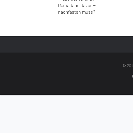
Ramadaan davor –
nachfasten muss?
© 201