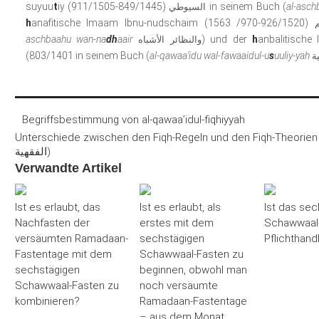
suyuu
t
iy
(849/1445-911/1505) in seinem Buch (
al-asch
السيوطي
h
anafitische Imaam Ibnu-nudschaim
aschbaahu wan-na
dh
aair
) und der
h
anbalitische
والنظائر
الأشباه
803/1401) in seinem Buch (
al-qawaa’idu wal-fawaaidul-u
s
uuliy-yah
ة
Begriffsbestimmung von al-qawaa’idul-fiqhiyyah
Unterschiede zwischen den Fiqh-Regeln und den Fiqh-Theorien (an-nad
الفقهية)
Verwandte Artikel
Ist es erlaubt, das
Ist es erlaubt, als
Ist das sec
Nachfasten der
erstes mit dem
Schawwaal-
versäumten Ramadaan-
sechstägigen
Pflichthand
Fastentage mit dem
Schawwaal-Fasten zu
sechstägigen
beginnen, obwohl man
Schawwaal-Fasten zu
noch versäumte
kombinieren?
Ramadaan-Fastentage
– aus dem Monat