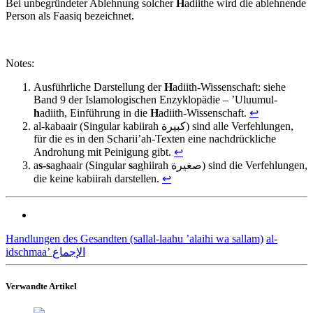
Bei unbegründeter Ablehnung solcher
H
adiithe wird die ablehnende
Person als Faasiq bezeichnet.
Notes:
Ausführliche Darstellung der
H
adiith-Wissenschaft: siehe
Band 9 der Islamologischen Enzyklopädie – ’Uluumul-
h
adiith, Einführung in die
H
adiith-Wissenschaft.
↩
al-kabaair (Singular kabiirah كبيرة) sind alle Verfehlungen,
für die es in den Scharii’ah-Texten eine nachdrückliche
Androhung mit Peinigung gibt.
↩
a
s-s
aghaair (Singular
s
aghiirah صغيرة) sind die Verfehlungen,
die keine kabiirah darstellen.
↩
Handlungen des Gesandten (sallal-laahu ’alaihi wa sallam)
al-
idschmaa’ الإجماع
Verwandte Artikel