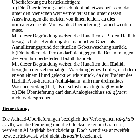
Überliefer-ung zu berücksichtigen:
a.) Die Überlieferung darf sich nicht mit etwas befassen, das
unter den Menschen weit verbreitet ist und unter dessen
Auswirkungen die meisten von ihnen leiden, da dies
normalerweise als Mutawaatir-Überlieferung tradiert werden
muss.
Mit dieser Begründung weisen die Hanafiten z. B. den
H
adiith
bezüg-lich der Berührung des männlichen Glieds als
Annullierungsgrund der rituellen Gebetswaschung zurück.
b.)Die tradierende Person darf nicht gegen die Bestimmungen
des von ihr überlieferten
H
adiith handeln.
Mit dieser Begründung weisen die Hanafiten den
H
adiith
bezüglich der siebenmaligen Waschung eines Topfes, nachdem
er von einem Hund geleckt wurde zurück, da der Tradent des
H
adiith Abu-hurairah (ra
d
ial-laahu ‘anh) nur dreimaliges
Waschen verlangt hat, als er selbst danach gefragt wurde.
c.) Die Überlieferung darf den Analogieschluss (
al-qiyaas
)
nicht widersprechen.
Bemerkung:
Die Aa
h
aad-Überlieferungen bezüglich des Verborgenen (
al-ghaib
), wie die Peinigung und die Glückseligkeit im Grab etc.,
الغيب
werden in Al-‘aqiidah berücksichtigt. Doch wer diese anzweifelt
bzw. zurückweist, wird nicht als
kaafir
bezeichnet.