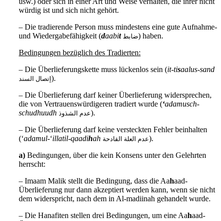
usw.) oder sich in einer Art und Weise verhalten, die ihrer nicht
würdig ist und sich nicht gehört.
– Die tradierende Person muss mindestens eine gute Aufnahme-
und Wiedergabefähigkeit (
d
aabi
t
) haben.
ضابط
Bedingungen bezüglich des Tradierten:
– Die Überlieferungskette muss lückenlos sein (
it-ti
s
aalus-sand
).
إتصال السند
– Die Überlieferung darf keiner Überlieferung widersprechen,
die von Vertrauenswürdigeren tradiert wurde (
‘
adamusch-
schudhuudh
).
عدم الشذوذ
– Die Überlieferung darf keine versteckten Fehler beinhalten
(‘
adamul-
‘
illatil-qaadi
h
ah
).
عدم العلة القادحة
a)
Bedingungen, über die kein Konsens unter den Gelehrten
herrscht:
– Imaam Malik stellt die Bedingung, dass die Aa
h
aad-
Überlieferung nur dann akzeptiert werden kann, wenn sie nicht
dem widerspricht, nach dem in Al-madiinah gehandelt wurde.
– Die Hanafiten stellen drei Bedingungen, um eine Aa
h
aad-