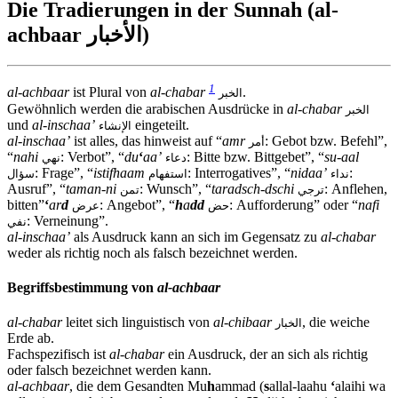
Die Tradierungen in der Sunnah (al-
achbaar الأخبار)
1
al-achbaar
ist Plural von
al-chabar
.
الخبر
Gewöhnlich werden die arabischen Ausdrücke in
al-chabar
الخبر
und
al-inschaa’
eingeteilt.
الإنشاء
al-inschaa’
ist alles, das hinweist auf “
amr
: Gebot bzw. Befehl”,
أمر
“
nahi
: Verbot”, “
du
‘
aa’
: Bitte bzw. Bittgebet”, “
su-aal
دعاء
نهي
: Frage”, “
istifhaam
: Interrogatives”, “
nidaa’
:
نداء
استفهام
سؤال
Ausruf”, “
taman-ni
: Wunsch”, “
taradsch-dschi
: Anflehen,
ترجي
تمن
bitten”
‘
ar
d
: Angebot”, “
h
a
dd
: Aufforderung” oder “
nafi
حض
عرض
: Verneinung”.
نفي
al-inschaa’
als Ausdruck kann an sich im Gegensatz zu
al-chabar
weder als richtig noch als falsch bezeichnet werden.
Begriffsbestimmung von
al-achbaar
al-chabar
leitet sich linguistisch von
al-chibaar
, die weiche
الخبار
Erde ab.
Fachspezifisch ist
al-chabar
ein Ausdruck, der an sich als richtig
oder falsch bezeichnet werden kann.
al-achbaar
, die dem Gesandten Mu
h
ammad (
s
allal-laahu
‘
alaihi wa