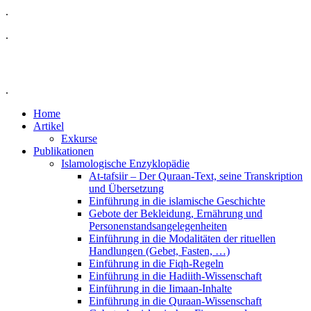
.
.
.
Home
Artikel
Exkurse
Publikationen
Islamologische Enzyklopädie
At-tafsiir – Der Quraan-Text, seine Transkription
und Übersetzung
Einführung in die islamische Geschichte
Gebote der Bekleidung, Ernährung und
Personenstandsangelegenheiten
Einführung in die Modalitäten der rituellen
Handlungen (Gebet, Fasten, …)
Einführung in die Fiqh-Regeln
Einführung in die Hadiith-Wissenschaft
Einführung in die Iimaan-Inhalte
Einführung in die Quraan-Wissenschaft