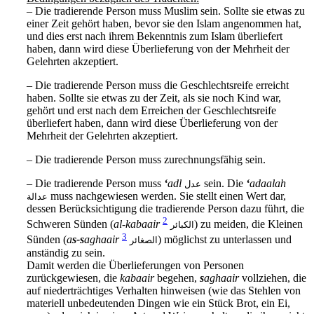
– Die tradierende Person muss Muslim sein. Sollte sie etwas zu
einer Zeit gehört haben, bevor sie den Islam angenommen hat,
und dies erst nach ihrem Bekenntnis zum Islam überliefert
haben, dann wird diese Überlieferung von der Mehrheit der
Gelehrten akzeptiert.
– Die tradierende Person muss die Geschlechtsreife erreicht
haben. Sollte sie etwas zu der Zeit, als sie noch Kind war,
gehört und erst nach dem Erreichen der Geschlechtsreife
überliefert haben, dann wird diese Überlieferung von der
Mehrheit der Gelehrten akzeptiert.
– Die tradierende Person muss zurechnungsfähig sein.
– Die tradierende Person muss
‘
adl
sein. Die
‘
adaalah
عدل
muss nachgewiesen werden. Sie stellt einen Wert dar,
عدالة
dessen Berücksichtigung die tradierende Person dazu führt, die
2
Schweren Sünden (
al-kabaair
) zu meiden, die Kleinen
الكبائر
3
Sünden (
a
s-s
aghaair
) möglichst zu unterlassen und
الصغائر
anständig zu sein.
Damit werden die Überlieferungen von Personen
zurückgewiesen, die
kabaair
begehen,
s
aghaair
vollziehen, die
auf niederträchtiges Verhalten hinweisen (wie das Stehlen von
materiell unbedeutenden Dingen wie ein Stück Brot, ein Ei,