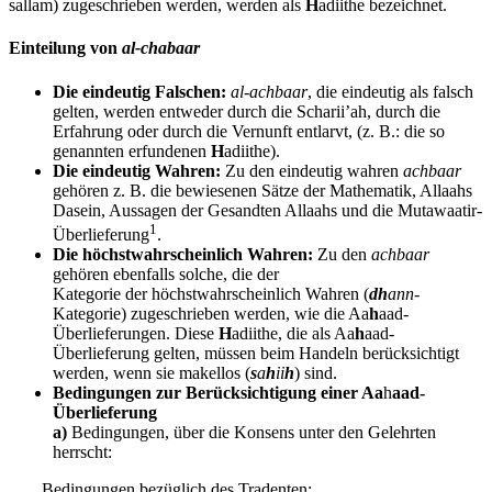
sallam) zugeschrieben werden, werden als
H
adiithe bezeichnet.
Einteilung von
al-chabaar
Die eindeutig Falschen:
al-achbaar
, die eindeutig als falsch
gelten, werden entweder durch die Scharii’ah, durch die
Erfahrung oder durch die Vernunft entlarvt, (z. B.: die so
genannten erfundenen
H
adiithe).
Die eindeutig Wahren:
Zu den eindeutig wahren
achbaar
gehören z. B. die bewiesenen Sätze der Mathematik, Allaahs
Dasein, Aussagen der Gesandten Allaahs und die Mutawaatir-
1
Überlieferung
.
Die höchstwahrscheinlich Wahren:
Zu den
achbaar
gehören ebenfalls solche, die der
Kategorie der höchstwahrscheinlich Wahren (
dh
ann
-
Kategorie) zugeschrieben werden, wie die Aa
h
aad-
Überlieferungen. Diese
H
adiithe, die als Aa
h
aad-
Überlieferung gelten, müssen beim Handeln berücksichtigt
werden, wenn sie makellos (
s
a
h
ii
h
) sind.
Bedingungen zur Berücksichtigung einer Aa
h
aad-
Überlieferung
a)
Bedingungen, über die Konsens unter den Gelehrten
herrscht:
Bedingungen bezüglich des Tradenten: