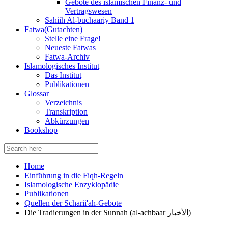
Gebote des islamischen Finanz- und
Vertragswesen
Sahiih Al-buchaariy Band 1
Fatwa(Gutachten)
Stelle eine Frage!
Neueste Fatwas
Fatwa-Archiv
Islamologisches Institut
Das Institut
Publikationen
Glossar
Verzeichnis
Transkription
Abkürzungen
Bookshop
Search
for:
Home
Einführung in die Fiqh-Regeln
Islamologische Enzyklopädie
Publikationen
Quellen der Scharii'ah-Gebote
Die Tradierungen in der Sunnah (al-achbaar الأخبار)