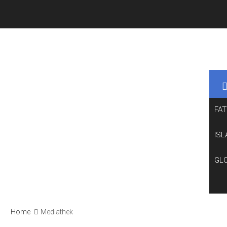
FA
ISL
GL
Home
Mediathek