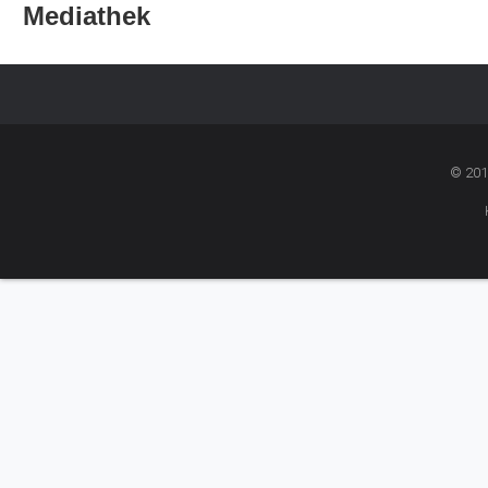
Mediathek
© 201