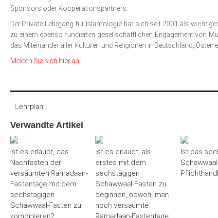
Sponsors oder Kooperationspartners.
Der Private Lehrgang für Islamologie hat sich seit 2001 als wichtig
zu einem ebenso fundierten gesellschaftlichen Engagement von Mus
das Miteinander aller Kulturen und Religionen in Deutschland, Österr
Melden Sie sich hier an!
Lehrplan
Verwandte Artikel
Ist es erlaubt, das
Ist es erlaubt, als
Ist das sec
Nachfasten der
erstes mit dem
Schawwaal-
versäumten Ramadaan-
sechstägigen
Pflichthand
Fastentage mit dem
Schawwaal-Fasten zu
sechstägigen
beginnen, obwohl man
Schawwaal-Fasten zu
noch versäumte
kombinieren?
Ramadaan-Fastentage