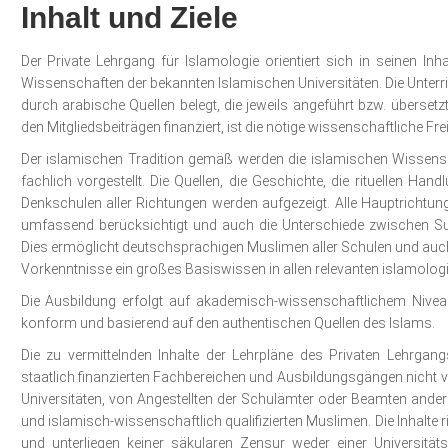
Inhalt und Ziele
Der Private Lehrgang für Islamologie orientiert sich in seinen In
Wissenschaften der bekannten Islamischen Universitäten. Die Unterri
durch arabische Quellen belegt, die jeweils angeführt bzw. übersetzt
den Mitgliedsbeiträgen finanziert, ist die nötige wissenschaftliche Fr
Der islamischen Tradition gemäß werden die islamischen Wissenscha
fachlich vorgestellt. Die Quellen, die Geschichte, die rituellen H
Denkschulen aller Richtungen werden aufgezeigt. Alle Hauptrichtu
umfassend berücksichtigt und auch die Unterschiede zwischen Sunn
Dies ermöglicht deutschsprachigen Muslimen aller Schulen und auc
Vorkennt­nisse ein großes Basiswissen in allen relevanten islamologi
Die Ausbildung erfolgt auf akademisch-wissenschaftlichem Nivea
konform und basierend auf den authentischen Quellen des Islams.
Die zu vermittelnden Inhalte der Lehrpläne des Privaten Lehrgan
staatlich finanzierten Fachbereichen und Ausbildungsgängen nicht 
Universitäten, von Angestellten der Schulämter oder Beamten ande
und islamisch-wissenschaftlich qualifizierten Muslimen. Die Inhalte 
und unterliegen keiner säkularen Zensur weder einer Universität