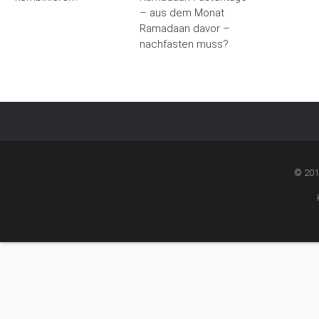
– aus dem Monat
Ramadaan davor –
nachfasten muss?
© 201