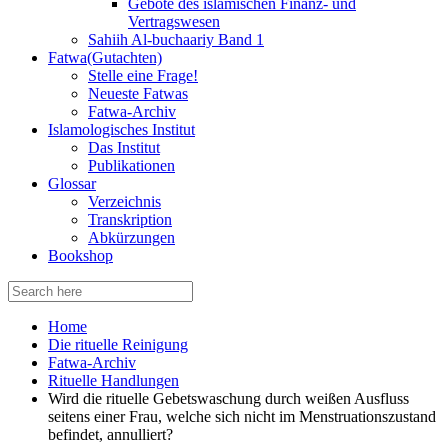
Gebote des islamischen Finanz- und
Vertragswesen
Sahiih Al-buchaariy Band 1
Fatwa(Gutachten)
Stelle eine Frage!
Neueste Fatwas
Fatwa-Archiv
Islamologisches Institut
Das Institut
Publikationen
Glossar
Verzeichnis
Transkription
Abkürzungen
Bookshop
Search
for:
Home
Die rituelle Reinigung
Fatwa-Archiv
Rituelle Handlungen
Wird die rituelle Gebetswaschung durch weißen Ausfluss
seitens einer Frau, welche sich nicht im Menstruationszustand
befindet, annulliert?