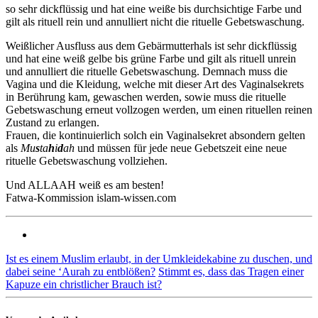
so sehr dickflüssig und hat eine weiße bis durchsichtige Farbe und
gilt als rituell rein und annulliert nicht die rituelle Gebetswaschung.
Weißlicher Ausfluss aus dem Gebärmutterhals ist sehr dickflüssig
und hat eine weiß gelbe bis grüne Farbe und gilt als rituell unrein
und annulliert die rituelle Gebetswaschung. Demnach muss die
Vagina und die Kleidung, welche mit dieser Art des Vaginalsekrets
in Berührung kam, gewaschen werden, sowie muss die rituelle
Gebetswaschung erneut vollzogen werden, um einen rituellen reinen
Zustand zu erlangen.
Frauen, die kontinuierlich solch ein Vaginalsekret absondern gelten
als
Mu
s
ta
h
i
d
ah
und müssen für jede neue Gebetszeit eine neue
rituelle Gebetswaschung vollziehen.
Und ALLAAH weiß es am besten!
Fatwa-Kommission islam-wissen.com
Ist es einem Muslim erlaubt, in der Umkleidekabine zu duschen, und
dabei seine ‘Aurah zu entblößen?
Stimmt es, dass das Tragen einer
Kapuze ein christlicher Brauch ist?