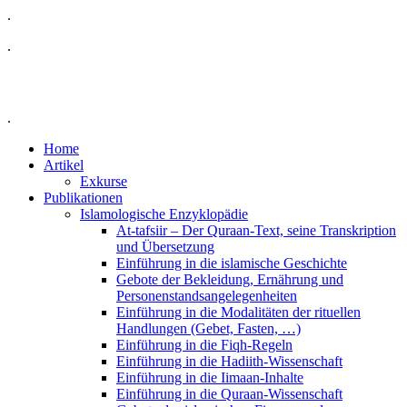
.
.
.
Home
Artikel
Exkurse
Publikationen
Islamologische Enzyklopädie
At-tafsiir – Der Quraan-Text, seine Transkription
und Übersetzung
Einführung in die islamische Geschichte
Gebote der Bekleidung, Ernährung und
Personenstandsangelegenheiten
Einführung in die Modalitäten der rituellen
Handlungen (Gebet, Fasten, …)
Einführung in die Fiqh-Regeln
Einführung in die Hadiith-Wissenschaft
Einführung in die Iimaan-Inhalte
Einführung in die Quraan-Wissenschaft