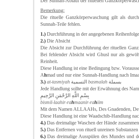
Der Sunnah-Ablauf der rituellen Ganzkörperwaschu
Bemerkung:
Die rituelle Ganzkörperwaschung gilt als dur
Sunnah-Teile fehlen.
1.)
Durchführung in der angegebenen Reihenfolge
2.)
Die Absicht
Die Absicht zur Durchführung der rituellen Gan
Bei fehlender Absicht wird Ghusl nur als gewöhn
Reinheit.
Diese Handlung ist eine Bedingung bzw. Vorausse
A
h
mad und nur eine Sunnah-Handlung nach Ima
3.)
at-tasmiyah
التسمية
basmalah
بسملة
Jede Handlung sollte mit der Erwähnung des Nam
بِسْمِ اللَّهِ الرَّحْمَنِ الرَّحِيمِ
bismil-laahir-ra
h
maanir-ra
h
iim
Mit dem Namen ALLAAHs, Des Gnadenden, Des Al
Diese Handlung ist eine Waadschib-Handlung na
4.)
Das dreimalige Waschen der Hände zusammen m
5.)
Das Entfernen von rituell unreinen Substanze
6.)
Das dreimalige Ausspülen des Mundes und de