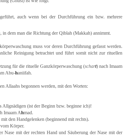
ng (Ghusl) ist wie folgt:
chgeführt, auch wenn bei der Durchführung ein bzw. mehrere
, in dem man die Richtung der Qiblah (Makkah) annimmt.
zkörperwaschung muss vor deren Durchführung gefasst werden.
liche Reinigung betrachtet und führt somit nicht zur rituellen
tzung für die rituelle Ganzkörperwaschung (
schar
t
) nach Imaam
am Abu-
h
aniifah.
en Allaahs begonnen werden, mit den Worten:
lgnädigen (ist der Beginn bzw. beginne ich)!
ch Imaam A
h
mad.
it den Handgelenken (beginnend mit rechts).
n vom Körper.
r Nase mit der rechten Hand und Säuberung der Nase mit der