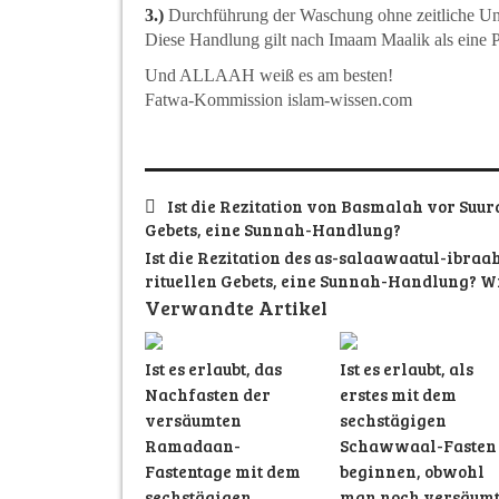
3.)
Durchführung der Waschung ohne zeitliche U
Diese Handlung gilt nach Imaam Maalik als eine P
Und ALLAAH weiß es am besten!
Fatwa-Kommission islam-wissen.com
Ist die Rezitation von Basmalah vor Suu
Gebets, eine Sunnah-Handlung?
Ist die Rezitation des as-salaawaatul-ibra
rituellen Gebets, eine Sunnah-Handlung? Wi
Verwandte Artikel
Ist es erlaubt, das
Ist es erlaubt, als
Nachfasten der
erstes mit dem
versäumten
sechstägigen
Ramadaan-
Schawwaal-Fasten 
Fastentage mit dem
beginnen, obwohl
sechstägigen
man noch versäum