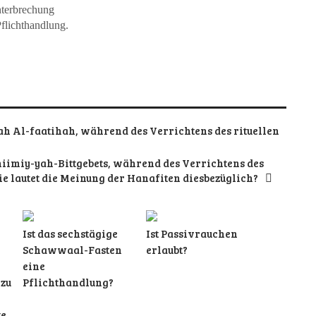
nterbrechung
flichthandlung.
rah Al-faatihah, während des Verrichtens des rituellen
ahiimiy-yah-Bittgebets, während des Verrichtens des
e lautet die Meinung der Hanafiten diesbezüglich?
Ist das sechstägige
Ist Passivrauchen
Schawwaal-Fasten
erlaubt?
eine
zu
Pflichthandlung?
te