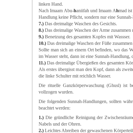
linken Hand.
Nach Imaam Abu-
h
aniifah und Imaam A
h
mad ist
Handlung keine Pflicht, sondern nur eine Sunnah
7.)
Das dreimalige Waschen des Gesichts.
8.)
Das dreimalige Waschen der Arme zusammen mi
9.)
Benetzung des gesamten Kopfes mit Wassser.
10.)
Das dreimalige Waschen der Füße zusammen m
Sollte man sich an einem Ort befinden, wo das W
im Wasser steht, dann ist eine Sunnah-Handlung,
11.)
Das dreimalige Übergießen des gesamten Körpe
Als erstes übergisst man den Kopf, dann als zweite
die linke Schulter mit reichlich Wasser.
Die rituelle Ganzkörperwaschung (Ghusl) ist 
vollzogen wurden.
Die folgenden Sunnah-Handlungen, sollten währe
beachtet werden:
1.)
Die gründliche Reinigung der Zwischenräume 
Nabels und der Ohren.
2.)
Leichtes Abreiben der gewaschenen Körperteil