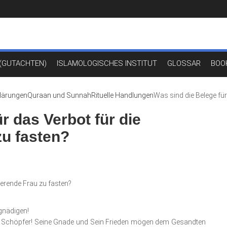
(GUTACHTEN)
ISLAMOLOGISCHES INSTITUT
GLOSSAR
BOO
klärungen
Quraan und Sunnah
Rituelle Handlungen
Was sind die Belege für
r das Verbot für die
zu fasten?
ierende Frau zu fasten?
gnädigen!
 Schöpfer! Seine Gnade und Sein Frieden mögen dem Gesandten