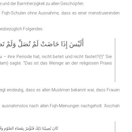
 und der Barmherzigkeit zu allen Geschöpfen.
ler Fiqh-Schulen ohne Ausnahme, dass es einer menstruierenden
diesbezüglich Folgendes:
أَلَيْسَ إِذَا حَاضَتْ لَمْ تُصَلِّ وَلَمْ تَص
u – ihre Periode hat, nicht betet und nicht fastet?(!)” Sie
sallam) sagte: “Das ist das Wenige an der religiösen Praxis
eigt eindeutig, dass es allen Muslimen bekannt war, dass Frauen
 ausnahmslos nach allen Fiqh-Meinungen nachgeholt. ‘Aischah
كَانَ يُصِيبُنَا ذَلِكَ فَنُؤْمَرُ بِقَضَاءِ الصَّوْمِ وَلَ