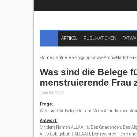
ARTIKEL
PUBLIKATIONEN
FATWA
Home
Die rituelle Reinigung
Fatwa-Archiv
Hadiith-Er
Was sind die Belege fü
menstruierende Frau 
Juni 08, 2017
Frage:
Was sind die Belege für das Verbot für die menstru
Antwort:
Mit dem Namen ALLAAHs, Des Gnadenden, Des All
Alles Lob gebührt ALLAAH, Dem wahren Herrn und