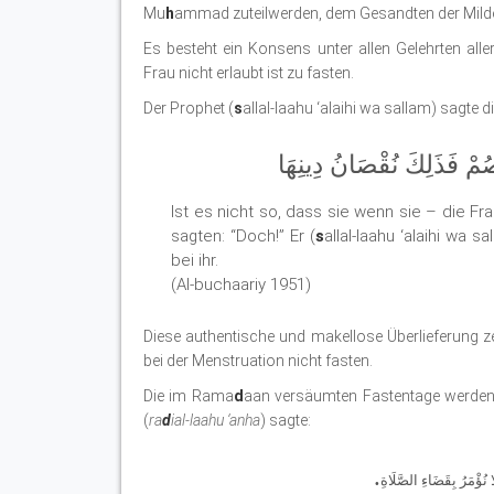
Mu
h
ammad zuteilwerden, dem Gesandten der Milde
Es besteht ein Konsens unter allen Gelehrten al
Frau nicht erlaubt ist zu fasten.
Der Prophet (
s
allal-laahu ‘alaihi wa sallam) sagte 
ُمْ فَذَلِكَ نُقْصَانُ دِينِهَا
Ist es nicht so, dass sie wenn sie – die Fra
sagten: “Doch!” Er (
s
allal-laahu ‘alaihi wa 
bei ihr.
(Al-buchaariy 1951)
Diese authentische und makellose Überlieferung z
bei der Menstruation nicht fasten.
Die im Rama
d
aan versäumten Fastentage werden
(
ra
d
ial-laahu ‘anha
) sagte:
.
ا نُؤْمَرُ بِقَضَاءِ الصَّلَاةِ