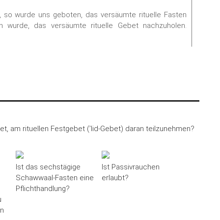
, so wurde uns geboten, das versäumte rituelle Fasten
n wurde, das versäumte rituelle Gebet nachzuholen.
et, am rituellen Festgebet (’Iid-Gebet) daran teilzunehmen?
Ist das sechstägige
Ist Passivrauchen
Schawwaal-Fasten eine
erlaubt?
Pflichthandlung?
u
an