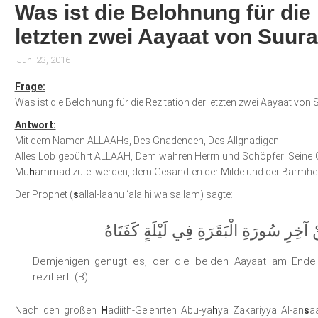
Was ist die Belohnung für die 
letzten zwei Aayaat von Suur
Juni 23, 2016
Frage:
Was ist die Belohnung für die Rezitation der letzten zwei Aayaat von
Antwort:
Mit dem Namen ALLAAHs, Des Gnadenden, Des Allgnädigen!
Alles Lob gebührt ALLAAH, Dem wahren Herrn und Schöpfer! Sein
Mu
h
ammad zuteilwerden, dem Gesandten der Milde und der Barmherz
Der Prophet (
s
allal-laahu ‘alaihi wa sallam) sagte:
نْ آخِرِ سُورَةِ الْبَقَرَةِ فِي لَيْلَةٍ كَفَتَاهُ
Demjenigen genügt es, der die beiden Aayaat am Ende 
rezitiert. (B)
Nach den großen
H
adiith-Gelehrten Abu-ya
h
ya Zakariyya Al-an
s
a