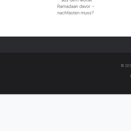
– aus dem Monat
Ramadaan davor –
nachfasten muss?
© 201