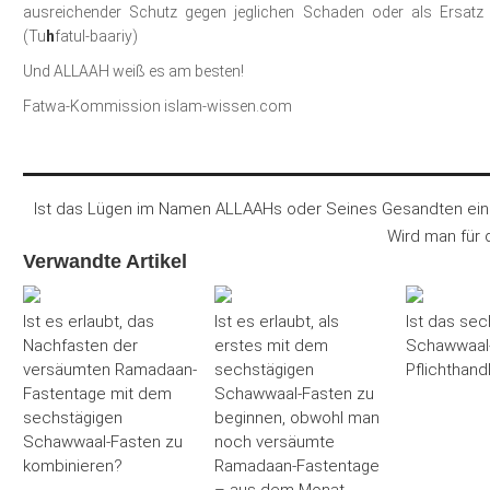
ausreichender Schutz gegen jeglichen Schaden oder als Ersatz 
(Tu
h
fatul-baariy)
Und ALLAAH weiß es am besten!
Fatwa-Kommission islam-wissen.com
Ist das Lügen im Namen ALLAAHs oder Seines Gesandten ei
Wird man für
Verwandte Artikel
Ist es erlaubt, das
Ist es erlaubt, als
Ist das sec
Nachfasten der
erstes mit dem
Schawwaal-
versäumten Ramadaan-
sechstägigen
Pflichthand
Fastentage mit dem
Schawwaal-Fasten zu
sechstägigen
beginnen, obwohl man
Schawwaal-Fasten zu
noch versäumte
kombinieren?
Ramadaan-Fastentage