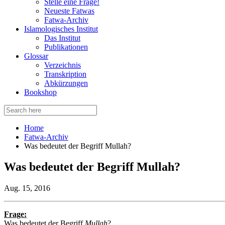
Stelle eine Frage!
Neueste Fatwas
Fatwa-Archiv
Islamologisches Institut
Das Institut
Publikationen
Glossar
Verzeichnis
Transkription
Abkürzungen
Bookshop
Search
for:
Home
Fatwa-Archiv
Was bedeutet der Begriff Mullah?
Was bedeutet der Begriff Mullah?
Aug. 15, 2016
Frage:
Was bedeutet der Begriff
Mullah
?