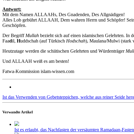
Antwort:
Mit dem Namen ALLAAHs, Des Gnadenden, Des Allgnädigen!
Alles Lob gebührt ALLAAH, Dem wahren Herrn und Schöpfer! Sei
Geschöpfen.
Der Begriff
Mullah
bezieht sich auf einen islamischen Gelehrten. In 
Faa
d
il,
H
uddschah (auf Türkisch
Hodschah
), Maulana/Mulwi (stark v
Heutzutage werden die schiitischen Gelehrten und Würdenträger
Mul
Und ALLAAH weiß es am besten!
Fatwa-Kommission islam-wissen.com
Ist das Verwenden von Gebetsteppichen, welche aus reiner Seide herg
Verwandte Artikel
Ist es erlaubt, das Nachfasten der versäumten Ramadaan-Fast