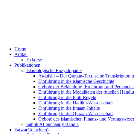
.
.
.
Home
Artikel
Exkurse
Publikationen
Islamologische Enzyklopädie
At-tafsiir – Der Quraan-Text, seine Transkription
Einführung in die islamische Geschichte
Gebote der Bekleidung, Ernährung und Personens
Einführung in die Modalitäten der rituellen Handl
Einführung in die Fiqh-Regeln
Einführung in die Hadiith-Wissenschaft
Einführung in die Iimaan-Inhalte
Einführung in die Quraan-Wissenschaft
Gebote des islamischen Finanz- und Vertragswese
Sahiih Al-buchaariy Band 1
Fatwa(Gutachten)