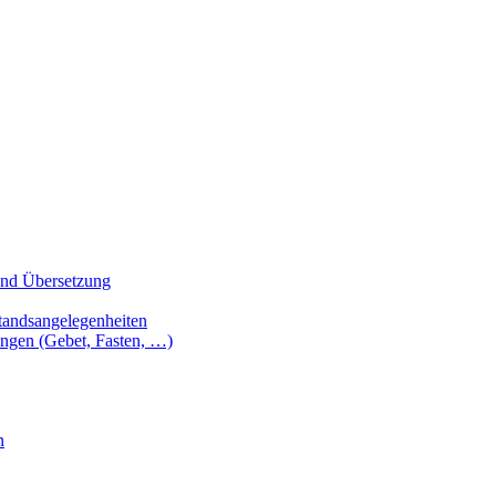
 und Übersetzung
tandsangelegenheiten
ungen (Gebet, Fasten, …)
n