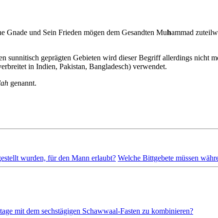
ne Gnade und Sein Frieden mögen dem Gesandten Mu
h
ammad zuteilwe
den sunnitisch geprägten Gebieten wird dieser Begriff allerdings nich
erbreitet in Indien, Pakistan, Bangladesch) verwendet.
lah
genannt.
estellt wurden, für den Mann erlaubt?
Welche Bittgebete müssen währen
entage mit dem sechstägigen Schawwaal-Fasten zu kombinieren?