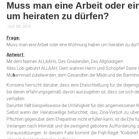
Muss man eine Arbeit oder e
um heiraten zu dürfen?
Juni 08, 2016
Frage:
Muss man eine Arbeit oder eine Wohnung haben um heiraten zu dürf
Antwort:
Mit dem Namen ALLAAHs, Des Gnadenden, Des Allgnädigen!
Alles Lob gebührt ALLAAH, Dem wahren Herrn und Schöpfer! Sein
Mu
h
ammad zuteilwerden, dem Gesandten der Milde und der Barmherz
Konsens herrscht darüber, dass eine Eheschließung für die diejen
bei denen erfahrungsgemäß davon auszugehen ist, dass sie sich d
verhalten.
Darunter fällt beispielsweise die Unfähigkeit für den angemessenen fi
Selbst wenn der Heiratswillige befürchtet, das Zina-Verbot zu übe
Pflichten gegenüber dem Ehepartner nicht erfüllen kann, ist die Ehe für 
Verlangen nach Intimität und die zwingend gebotene Aufforderung zu
Voraussetzungen. In diesem Falle kommt die Fiqh-Regel “Kollidiert