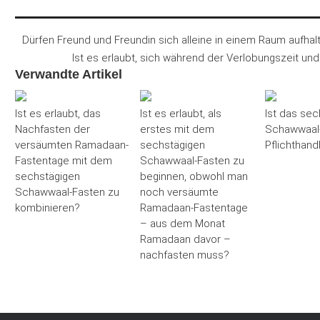
Dürfen Freund und Freundin sich alleine in einem Raum aufhal
Ist es erlaubt, sich während der Verlobungszeit un
Verwandte Artikel
Ist es erlaubt, das
Ist es erlaubt, als
Ist das sec
Nachfasten der
erstes mit dem
Schawwaal-
versäumten Ramadaan-
sechstägigen
Pflichthand
Fastentage mit dem
Schawwaal-Fasten zu
sechstägigen
beginnen, obwohl man
Schawwaal-Fasten zu
noch versäumte
kombinieren?
Ramadaan-Fastentage
– aus dem Monat
Ramadaan davor –
nachfasten muss?