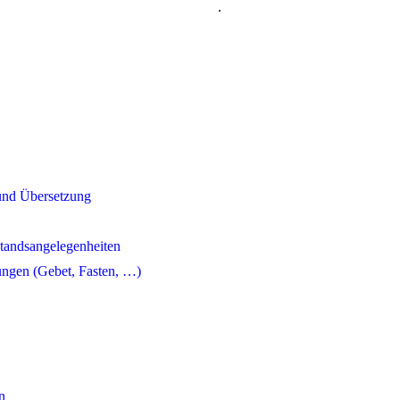
.
 und Übersetzung
tandsangelegenheiten
lungen (Gebet, Fasten, …)
n