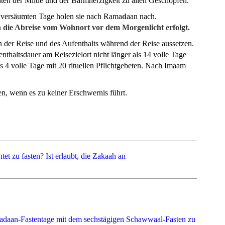
en der Milde und der Barmherzigkeit zu allen Geschöpfen.
ie versäumten Tage holen sie nach Rama
d
aan nach.
n die Abreise vom Wohnort vor dem Morgenlicht erfolgt.
n der Reise und des Aufenthalts während der Reise aussetzen.
enthaltsdauer am Reisezielort nicht länger als 14 volle Tage
s 4 volle Tage mit 20 rituellen Pflichtgebeten. Nach Imaam
en, wenn es zu keiner Erschwernis führt.
tet zu fasten?
Ist erlaubt, die Zakaah an
amadaan-Fastentage mit dem sechstägigen Schawwaal-Fasten zu