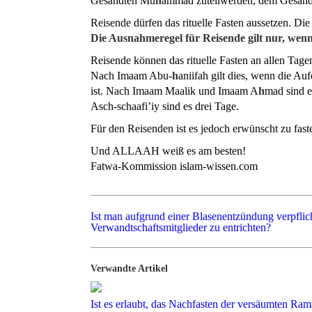
Gesandten Mu
h
ammad zuteilwerden, dem Gesandt
Reisende dürfen das rituelle Fasten aussetzen. D
Die Ausnahmeregel für Reisende gilt nur, wen
Reisende können das rituelle Fasten an allen Tage
Nach Imaam Abu-
h
aniifah gilt dies, wenn die Auf
ist. Nach Imaam Maalik und Imaam A
h
mad sind e
Asch-schaafi’iy sind es drei Tage.
Für den Reisenden ist es jedoch erwünscht zu fast
Und ALLAAH weiß es am besten!
Fatwa-Kommission islam-wissen.com
Ist man aufgrund einer Blasenentzündung verpflich
Verwandtschaftsmitglieder zu entrichten?
Verwandte Artikel
Ist es erlaubt, das Nachfasten der versäumten R