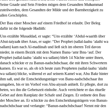
Seine Gnade und Sein Frieden mögen dem Gesandten Mu
h
ammad
zuteilwerden, dem Gesandten der Milde und der Barmherzigkeit zu
allen Geschöpfen.
Der Bau einer Moschee auf einem Friedhof ist erlaubt. Der Beleg
dafür ist die folgende
H
adiith:
Uns erzählte Musaddad, er sagte: “Uns erzählte ‘Abdul-waarith über
Abut-taiyaa
h
über Anas, er sagte: “Der Prophet (
s
allal-laahu ‘alaihi wa
sallam) kam nach Al-madiinah und ließ sich im oberen Teil davon
nieder, in einem Bezirk mit dem Namen Banu-‘amr Bnu-‘auf. Der
Prophet (
s
allal-laahu ‘alaihi wa sallam) blieb 14 Nächte unter ihnen,
danach schickte er zu Banun-nadschdschaar, die mit ihren Schwertern
kamen. Es war so, als ob ich heute zum Propheten (
s
allal-laahu ‘alaihi
wa sallam) blicke, während er auf seinem Kamel war, Abu Bakr hinter
ihm saß, und die Entscheidungsträger von Banu-nadschdschaar ihn
umgaben, bis er im Vorhof von Abu-aiyuub anhielt. Er pflegte, dort zu
beten, wo ihn die Gebetszeit einholte. Auch verrichtete er das rituelle
Gebet auf dem Rastplatz der Schafe und Ziegen. Er ordnete den Bau
der Moschee an. Er schickte zu den Entscheidungsträgern von Banun-
nadschdschaar und verlangte: “Banun-nadschdschaar! Nennt mir den