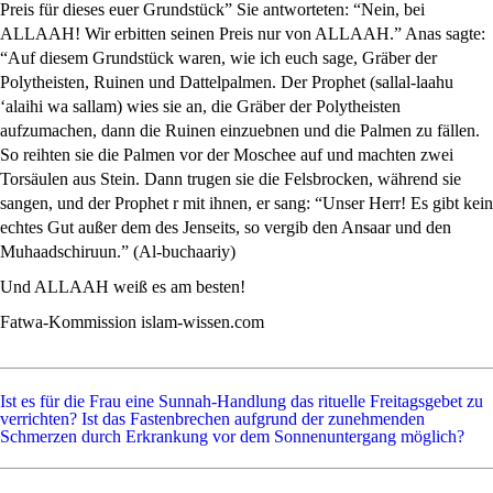
Preis für dieses euer Grundstück” Sie antworteten: “Nein, bei
ALLAAH! Wir erbitten seinen Preis nur von ALLAAH.” Anas sagte:
“Auf diesem Grundstück waren, wie ich euch sage, Gräber der
Polytheisten, Ruinen und Dattelpalmen. Der Prophet (
s
allal-laahu
‘alaihi wa sallam) wies sie an, die Gräber der Polytheisten
aufzumachen, dann die Ruinen einzuebnen und die Palmen zu fällen.
So reihten sie die Palmen vor der Moschee auf und machten zwei
Torsäulen aus Stein. Dann trugen sie die Felsbrocken, während sie
sangen, und der Prophet r mit ihnen, er sang: “Unser Herr! Es gibt kein
echtes Gut außer dem des Jenseits, so vergib den An
s
aar und den
Muhaadschiruun.” (Al-buchaariy)
Und ALLAAH weiß es am besten!
Fatwa-Kommission islam-wissen.com
Ist es für die Frau eine Sunnah-Handlung das rituelle Freitagsgebet zu
verrichten?
Ist das Fastenbrechen aufgrund der zunehmenden
Schmerzen durch Erkrankung vor dem Sonnenuntergang möglich?