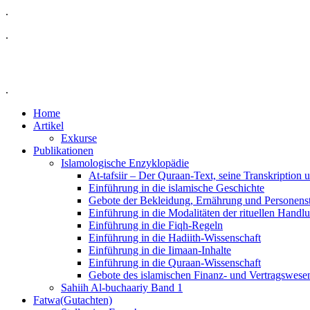
.
.
.
Home
Artikel
Exkurse
Publikationen
Islamologische Enzyklopädie
At-tafsiir – Der Quraan-Text, seine Transkription
Einführung in die islamische Geschichte
Gebote der Bekleidung, Ernährung und Personens
Einführung in die Modalitäten der rituellen Handl
Einführung in die Fiqh-Regeln
Einführung in die Hadiith-Wissenschaft
Einführung in die Iimaan-Inhalte
Einführung in die Quraan-Wissenschaft
Gebote des islamischen Finanz- und Vertragswese
Sahiih Al-buchaariy Band 1
Fatwa(Gutachten)