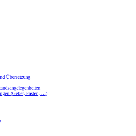
 und Übersetzung
tandsangelegenheiten
ungen (Gebet, Fasten, …)
n