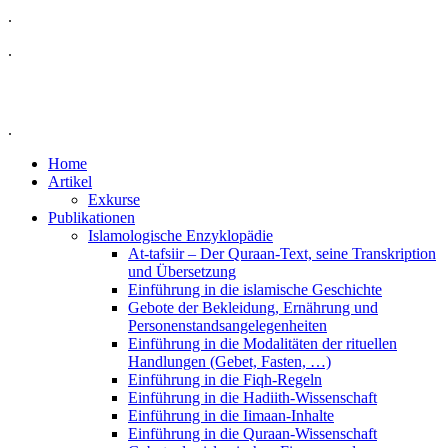
.
.
.
Home
Artikel
Exkurse
Publikationen
Islamologische Enzyklopädie
At-tafsiir – Der Quraan-Text, seine Transkription
und Übersetzung
Einführung in die islamische Geschichte
Gebote der Bekleidung, Ernährung und
Personenstandsangelegenheiten
Einführung in die Modalitäten der rituellen
Handlungen (Gebet, Fasten, …)
Einführung in die Fiqh-Regeln
Einführung in die Hadiith-Wissenschaft
Einführung in die Iimaan-Inhalte
Einführung in die Quraan-Wissenschaft