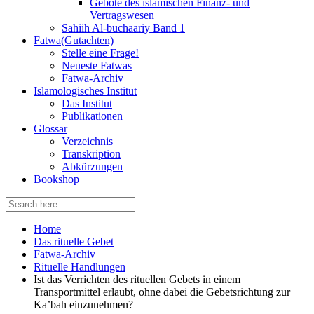
Gebote des islamischen Finanz- und
Vertragswesen
Sahiih Al-buchaariy Band 1
Fatwa(Gutachten)
Stelle eine Frage!
Neueste Fatwas
Fatwa-Archiv
Islamologisches Institut
Das Institut
Publikationen
Glossar
Verzeichnis
Transkription
Abkürzungen
Bookshop
Search
for:
Home
Das rituelle Gebet
Fatwa-Archiv
Rituelle Handlungen
Ist das Verrichten des rituellen Gebets in einem
Transportmittel erlaubt, ohne dabei die Gebetsrichtung zur
Ka’bah einzunehmen?