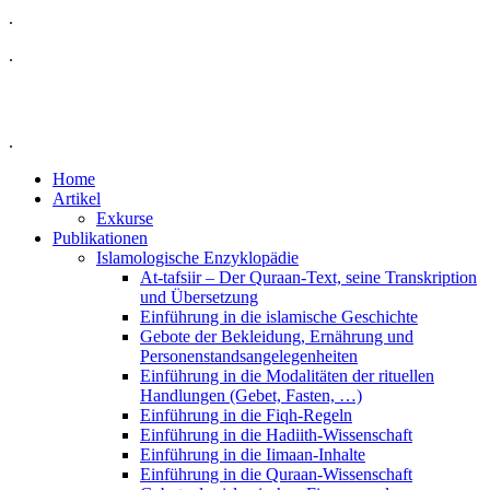
.
.
.
Home
Artikel
Exkurse
Publikationen
Islamologische Enzyklopädie
At-tafsiir – Der Quraan-Text, seine Transkription
und Übersetzung
Einführung in die islamische Geschichte
Gebote der Bekleidung, Ernährung und
Personenstandsangelegenheiten
Einführung in die Modalitäten der rituellen
Handlungen (Gebet, Fasten, …)
Einführung in die Fiqh-Regeln
Einführung in die Hadiith-Wissenschaft
Einführung in die Iimaan-Inhalte
Einführung in die Quraan-Wissenschaft