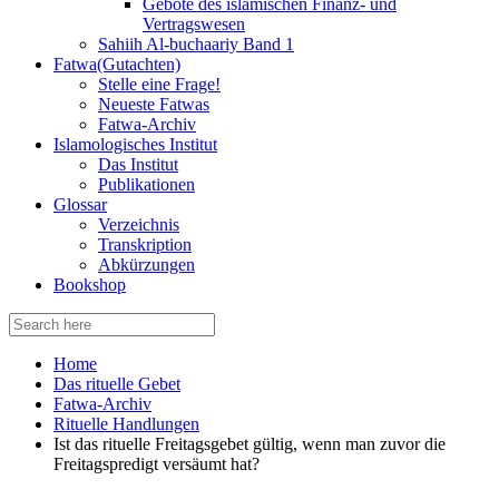
Gebote des islamischen Finanz- und
Vertragswesen
Sahiih Al-buchaariy Band 1
Fatwa(Gutachten)
Stelle eine Frage!
Neueste Fatwas
Fatwa-Archiv
Islamologisches Institut
Das Institut
Publikationen
Glossar
Verzeichnis
Transkription
Abkürzungen
Bookshop
Search
for:
Home
Das rituelle Gebet
Fatwa-Archiv
Rituelle Handlungen
Ist das rituelle Freitagsgebet gültig, wenn man zuvor die
Freitagspredigt versäumt hat?