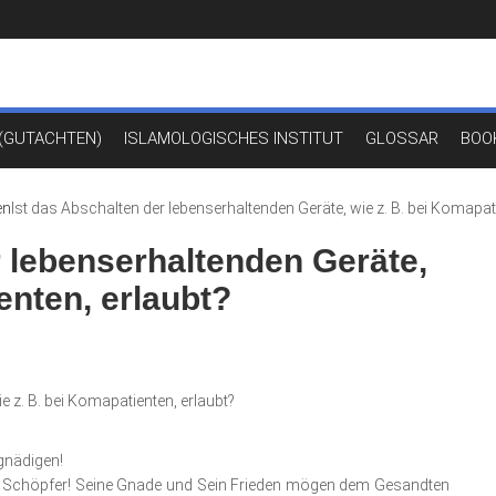
(GUTACHTEN)
ISLAMOLOGISCHES INSTITUT
GLOSSAR
BOO
en
Ist das Abschalten der lebenserhaltenden Geräte, wie z. B. bei Komapati
r lebenserhaltenden Geräte,
enten, erlaubt?
e z. B. bei Komapatienten, erlaubt?
gnädigen!
 Schöpfer! Seine Gnade und Sein Frieden mögen dem Gesandten