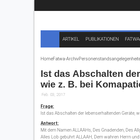
ARTIKEL
PUBLIKATIONEN
FATWA
Home
Fatwa-Archiv
Personenstandsangelegenheit
Ist das Abschalten de
wie z. B. bei Komapati
Feb. 03, 2017
Frage:
Ist das Abschalten der lebenserhaltenden Geräte, wi
Antwort:
Mit dem Namen ALLAAHs, Des Gnadenden, Des All
Alles Lob gebührt ALLAAH, Dem wahren Herrn und