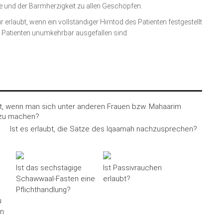
 und der Barmherzigkeit zu allen Geschöpfen.
 erlaubt, wenn ein vollständiger Hirntod des Patienten festgestellt
 Patienten unumkehrbar ausgefallen sind.
bt, wenn man sich unter anderen Frauen bzw. Mahaarim
 zu machen?
Ist es erlaubt, die Sätze des Iqaamah nachzusprechen?
Ist das sechstägige
Ist Passivrauchen
Schawwaal-Fasten eine
erlaubt?
Pflichthandlung?
u
an