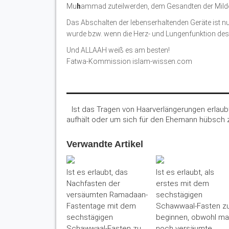
Mu
h
ammad zuteilwerden, dem Gesandten der Milde
Das Abschalten der lebenserhaltenden Geräte ist nur
wurde bzw. wenn die Herz- und Lungenfunktion des
Und ALLAAH weiß es am besten!
Fatwa-Kommission islam-wissen.com
Ist das Tragen von Haarverlängerungen erlau
aufhält oder um sich für den Ehemann hübsch
Verwandte Artikel
Ist es erlaubt, das
Ist es erlaubt, als
Nachfasten der
erstes mit dem
versäumten Ramadaan-
sechstägigen
Fastentage mit dem
Schawwaal-Fasten z
sechstägigen
beginnen, obwohl m
Schawwaal-Fasten zu
noch versäumte