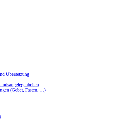
 und Übersetzung
tandsangelegenheiten
ungen (Gebet, Fasten, …)
n