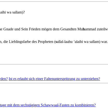
alaihi wa sallam)?
ne Gnade und Sein Frieden mögen dem Gesandten Mu
h
ammad zuteilwe
n, die Lieblingsfarbe des Propheten (
s
allal-laahu ‘alaihi wa sallam) war.
erden?
Ist es erlaubt sich einer Faltenunterspritzung zu unterziehen?
entage mit dem sechstägigen Schawwaal-Fasten zu kombinieren?