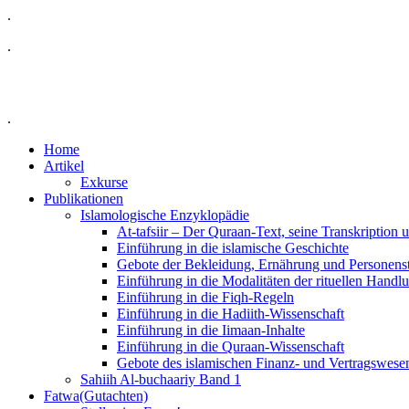
.
.
.
Home
Artikel
Exkurse
Publikationen
Islamologische Enzyklopädie
At-tafsiir – Der Quraan-Text, seine Transkription
Einführung in die islamische Geschichte
Gebote der Bekleidung, Ernährung und Personens
Einführung in die Modalitäten der rituellen Handl
Einführung in die Fiqh-Regeln
Einführung in die Hadiith-Wissenschaft
Einführung in die Iimaan-Inhalte
Einführung in die Quraan-Wissenschaft
Gebote des islamischen Finanz- und Vertragswese
Sahiih Al-buchaariy Band 1
Fatwa(Gutachten)