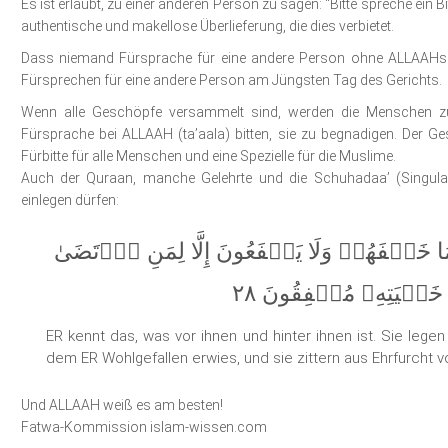
Es ist erlaubt, zu einer anderen Person zu sagen: “Bitte spreche ein B
authentische und makellose Überlieferung, die dies verbietet.
Dass niemand Fürsprache für eine andere Person ohne ALLAAHs E
Fürsprechen für eine andere Person am Jüngsten Tag des Gerichts.
Wenn alle Geschöpfe versammelt sind, werden die Menschen 
Fürsprache bei ALLAAH (ta’aala) bitten, sie zu begnadigen. Der Ge
Fürbitte für alle Menschen und eine Spezielle für die Muslime.
Auch der Quraan, manche Gelehrte und die Schuhadaa’ (Singular
einlegen dürfen:
ا خَلۡفَهُمۡ وَلَا يَشۡفَعُونَ إِلَّا لِمَنِ ٱرۡتَضَىٰ
خَشۡيَتِهِۦ مُشۡفِقُونَ ٢٨
ER kennt das, was vor ihnen und hinter ihnen ist. Sie legen
dem ER Wohlgefallen erwies, und sie zittern aus Ehrfurcht v
Und ALLAAH weiß es am besten!
Fatwa-Kommission islam-wissen.com