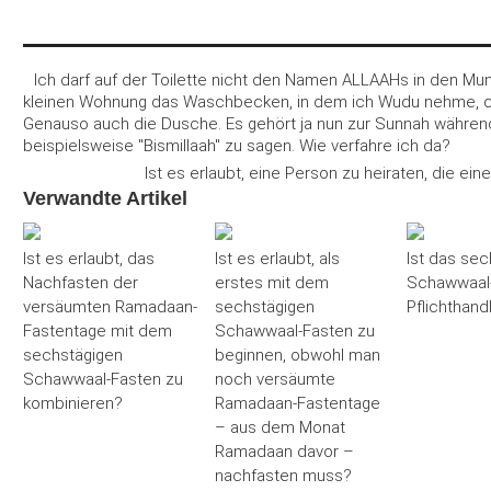
Ich darf auf der Toilette nicht den Namen ALLAAHs in den Mun
kleinen Wohnung das Waschbecken, in dem ich Wudu nehme, ca. 
Genauso auch die Dusche. Es gehört ja nun zur Sunnah währen
beispielsweise "Bismillaah" zu sagen. Wie verfahre ich da?
Ist es erlaubt, eine Person zu heiraten, die ein
Verwandte Artikel
Ist es erlaubt, das
Ist es erlaubt, als
Ist das sec
Nachfasten der
erstes mit dem
Schawwaal-
versäumten Ramadaan-
sechstägigen
Pflichthand
Fastentage mit dem
Schawwaal-Fasten zu
sechstägigen
beginnen, obwohl man
Schawwaal-Fasten zu
noch versäumte
kombinieren?
Ramadaan-Fastentage
– aus dem Monat
Ramadaan davor –
nachfasten muss?