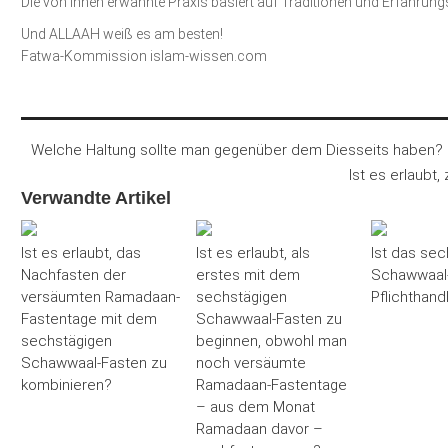
Die von Ihnen erwähnte Praxis basiert auf Traditionen und Erfahrung
Und ALLAAH weiß es am besten!
Fatwa-Kommission islam-wissen.com
Welche Haltung sollte man gegenüber dem Diesseits haben?
Ist es erlaubt
Verwandte Artikel
Ist es erlaubt, das
Ist es erlaubt, als
Ist das sec
Nachfasten der
erstes mit dem
Schawwaal-
versäumten Ramadaan-
sechstägigen
Pflichthand
Fastentage mit dem
Schawwaal-Fasten zu
sechstägigen
beginnen, obwohl man
Schawwaal-Fasten zu
noch versäumte
kombinieren?
Ramadaan-Fastentage
– aus dem Monat
Ramadaan davor –