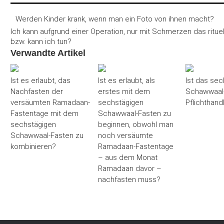
Werden Kinder krank, wenn man ein Foto von ihnen macht?
Ich kann aufgrund einer Operation, nur mit Schmerzen das ritue
bzw. kann ich tun?
Verwandte Artikel
Ist es erlaubt, das
Ist es erlaubt, als
Ist das sec
Nachfasten der
erstes mit dem
Schawwaal-
versäumten Ramadaan-
sechstägigen
Pflichthand
Fastentage mit dem
Schawwaal-Fasten zu
sechstägigen
beginnen, obwohl man
Schawwaal-Fasten zu
noch versäumte
kombinieren?
Ramadaan-Fastentage
– aus dem Monat
Ramadaan davor –
nachfasten muss?