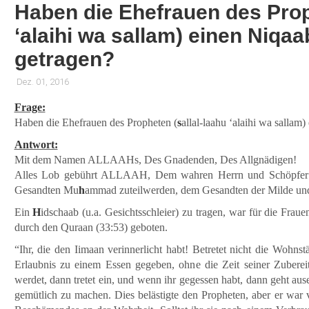
Haben die Ehefrauen des Prop
‘alaihi wa sallam) einen Niqaa
getragen?
Dez. 01, 2016
Frage:
Haben die Ehefrauen des Propheten (
s
allal-laahu ‘alaihi wa sallam)
Antwort:
Mit dem Namen ALLAAHs, Des Gnadenden, Des Allgnädigen!
Alles Lob gebührt ALLAAH, Dem wahren Herrn und Schöpfer!
Gesandten Mu
h
ammad zuteilwerden, dem Gesandten der Milde und
Ein
H
idschaab (u.a. Gesichtsschleier) zu tragen, war für die Fraue
durch den Quraan (33:53) geboten.
“Ihr, die den Iimaan verinnerlicht habt! Betretet nicht die Wohnst
Erlaubnis zu einem Essen gegeben, ohne die Zeit seiner Zubere
werdet, dann tretet ein, und wenn ihr gegessen habt, dann geht aus
gemütlich zu machen. Dies belästigte den Propheten, aber er war 