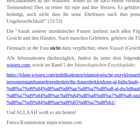
Beschämendes an der Wahrheit. Solltet ihr sie nach einem Verbrau
Trennendem! Dies ist reiner für eure und ihre Herzen. Es gebühr
belästigt, auch nicht dass ihr seine Ehefrauen nach ihm jemal
Ungeheuerlichkeit!” (33:53)
Die ‘Aurah anderer muslimischer Frauen umfasst nach allen Fi
Gesicht und den Händen. Nach manchen Gelehrten, gehören die Füß
Demnach ist die Frau
nicht
dazu verpflichtet, einen
Niqaab
(Gesicht
Alle Informationen diesbezüglich, findest du unter dem folgend
wissen.com,
sowie im Band 5 der
Islamologischen Enzyklopädie
:
https://islam-wissen.com/publikationen/islamologische-enzyklopae
personenstandsangelegenheiten/die-frauenbekleidung-al-hidschaab-
%d8%a7%d9%84%d8%ad%d8%ac%d8%a7%d8%a8-al-dschilbaab
%d8%a7%d9%84%d8%ac%d9%84%d8%a8%d8%a7%d8%a8-und-al
%d8%a7%d9%84%d8%ae%d9%85%d8%a7%d8%b1/
Und ALLAAH weiß es am besten!
Fatwa-Kommission islam-wissen.com