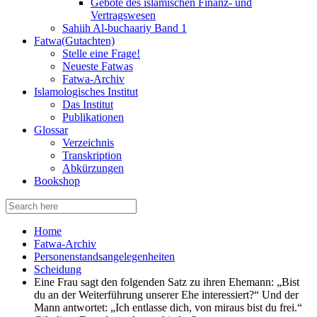
Gebote des islamischen Finanz- und
Vertragswesen
Sahiih Al-buchaariy Band 1
Fatwa(Gutachten)
Stelle eine Frage!
Neueste Fatwas
Fatwa-Archiv
Islamologisches Institut
Das Institut
Publikationen
Glossar
Verzeichnis
Transkription
Abkürzungen
Bookshop
Search
for:
Home
Fatwa-Archiv
Personenstandsangelegenheiten
Scheidung
Eine Frau sagt den folgenden Satz zu ihren Ehemann: „Bist
du an der Weiterführung unserer Ehe interessiert?“ Und der
Mann antwortet: „Ich entlasse dich, von miraus bist du frei.“