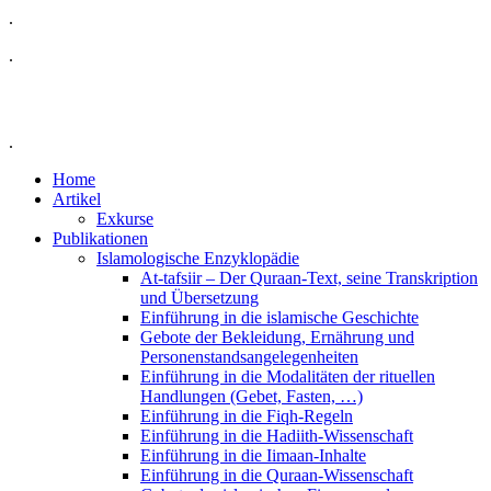
.
.
.
Home
Artikel
Exkurse
Publikationen
Islamologische Enzyklopädie
At-tafsiir – Der Quraan-Text, seine Transkription
und Übersetzung
Einführung in die islamische Geschichte
Gebote der Bekleidung, Ernährung und
Personenstandsangelegenheiten
Einführung in die Modalitäten der rituellen
Handlungen (Gebet, Fasten, …)
Einführung in die Fiqh-Regeln
Einführung in die Hadiith-Wissenschaft
Einführung in die Iimaan-Inhalte
Einführung in die Quraan-Wissenschaft