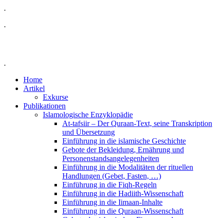
.
.
.
Home
Artikel
Exkurse
Publikationen
Islamologische Enzyklopädie
At-tafsiir – Der Quraan-Text, seine Transkription
und Übersetzung
Einführung in die islamische Geschichte
Gebote der Bekleidung, Ernährung und
Personenstandsangelegenheiten
Einführung in die Modalitäten der rituellen
Handlungen (Gebet, Fasten, …)
Einführung in die Fiqh-Regeln
Einführung in die Hadiith-Wissenschaft
Einführung in die Iimaan-Inhalte
Einführung in die Quraan-Wissenschaft