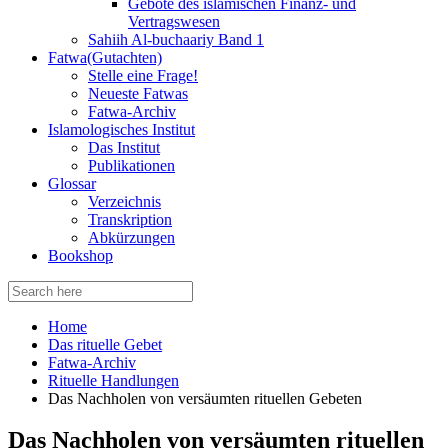
Gebote des islamischen Finanz- und
Vertragswesen
Sahiih Al-buchaariy Band 1
Fatwa(Gutachten)
Stelle eine Frage!
Neueste Fatwas
Fatwa-Archiv
Islamologisches Institut
Das Institut
Publikationen
Glossar
Verzeichnis
Transkription
Abkürzungen
Bookshop
Search
for:
Home
Das rituelle Gebet
Fatwa-Archiv
Rituelle Handlungen
Das Nachholen von versäumten rituellen Gebeten
Das Nachholen von versäumten rituellen