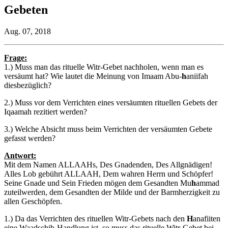
Gebeten
Aug. 07, 2018
Frage:
1.) Muss man das rituelle Witr-Gebet nachholen, wenn man es
versäumt hat? Wie lautet die Meinung von Imaam Abu-
h
aniifah
diesbezüglich?
2.) Muss vor dem Verrichten eines versäumten rituellen Gebets der
Iqaamah rezitiert werden?
3.) Welche Absicht muss beim Verrichten der versäumten Gebete
gefasst werden?
Antwort:
Mit dem Namen ALLAAHs, Des Gnadenden, Des Allgnädigen!
Alles Lob gebührt ALLAAH, Dem wahren Herrn und Schöpfer!
Seine Gnade und Sein Frieden mögen dem Gesandten Mu
h
ammad
zuteilwerden, dem Gesandten der Milde und der Barmherzigkeit zu
allen Geschöpfen.
1.) Da das Verrichten des rituellen Witr-Gebets nach den
H
anafiiten
eine Waadschib-Handlung ist, so muss das rituelle Witr-Gebet bei