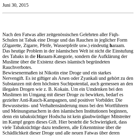
Juni 30, 2015
Nach den Fatwas aller zeitgenössischen Gelehrten aller Fiqh-
Schulen ist Tabak eine Droge und das Rauchen in jeglicher Form
(Zigarette, Zigarre, Pfeife, Wasserpfeife usw.) eindeutig
h
araam.
Das heutige Problem in der islamischen Welt ist nicht die Einstufung
des Tabaks in die
H
araam-Kategorie, sondern die Aufklärung der
Muslime über die Existenz dieses islamisch begründeten
Rauchverbotes.
Bewiesenermaßen ist Nikotin eine Droge und ein starkes
Nervengift. Es ist giftiger als Arsen oder Zyankali und gehört zu den
Substanzen mit dem höchsten Suchtpotential, auch gemessen an den
illegalen Drogen wie z. B. Kokain. Um ein Umdenken bei den
Muslimen im Umgang mit dieser Droge zu bewirken, bedarf es
gezielter Anti-Rauch-Kampagnen, und positiver Vorbilder. Die
Bewusstseins- und Verhaltensänderung muss bei den Wortführern
und Meinungsmachern in den islamischen Institutionen beginnen,
denn ein tabaksüchtiger Hodscha ist kein glaubwürdiger Mitstreiter
im Kampf gegen dieses Gift. Hier besteht die Schwierigkeit, dass
viele Tabaksüchtige dazu tendieren, alle Erkenntnisse über die
Schädlichkeit dieser Droge und alle neuen Fatwas über deren