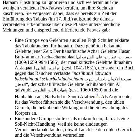
H
araam-Einstufung zu ignorieren und sich weiterhin auf die
wenigen veralteten Pro-Fatwas berufen, um ihre Sucht zu
kaschieren. Sie vergessen dabei, dass es bereits zur Zeit der
Einführung des Tabaks (im 17. Jhd.) aufgrund der damals
verbreiteten Erkenntnisse über diese Pflanze unterschiedliche
Meinungen und entsprechend differierende Fatwas gab:
Eine Gruppe von Gelehrten aus allen Fiqh-Schulen erklärte
das Tabakrauchen für
h
araam. Dazu gehörten bekannte
Gelehrte jener Zeit: Der
h
anafiitische Azhar-Gelehrte Hasan
Bnu-‘ammar Asch-scharnablaali
حسن بن عمار بن علي الشرنبلالي
(994/1586-1069/1659), der maalikiitische Gelehrte Ibraahiim
Al-laqaani
(gest. 1041/1631), der sogar ein Buch
إبراهيم اللقاني
gegen das Rauchen verfasste “
na
s
ii
h
atul-ichwaan
bidschtinaabi schurbid-duch-chaan
نصيحة الأخوان باجتناب شرب
“, der schaafi’iitische Gelehrte Schihabud-diin Al-
الدخان
qalyuubi
(gest. 1069/1659) und die
شهاب الدين القليوبى
1
H
anbaliten aus Nadschd in Saudi Arabien
. Als Argumente
für das Verbot führten sie die Verschwendung, den üblen
Geruch, die betäubende Wirkung und die Schwächung des
Körpers an.
Eine andere Gruppe stufte es als makruuh ein, d. h. als eine
Soll-Nicht-Handlung, weil sie keine eindeutigen
Verbotsmerkmale fanden, obwohl auch sie den üblen Geruch
und die Verschwendung verurteilten.