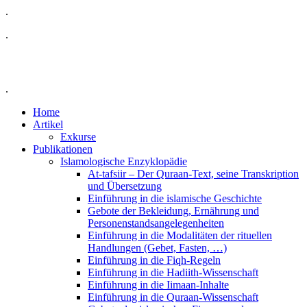
.
.
.
Home
Artikel
Exkurse
Publikationen
Islamologische Enzyklopädie
At-tafsiir – Der Quraan-Text, seine Transkription
und Übersetzung
Einführung in die islamische Geschichte
Gebote der Bekleidung, Ernährung und
Personenstandsangelegenheiten
Einführung in die Modalitäten der rituellen
Handlungen (Gebet, Fasten, …)
Einführung in die Fiqh-Regeln
Einführung in die Hadiith-Wissenschaft
Einführung in die Iimaan-Inhalte
Einführung in die Quraan-Wissenschaft