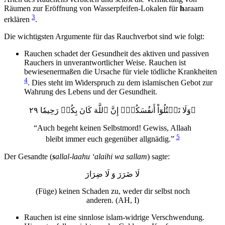
Räumen zur Eröffnung von Wasserpfeifen-Lokalen für
h
araam
3
erklären
.
Die wichtigsten Argumente für das Rauchverbot sind wie folgt:
Rauchen schadet der Gesundheit des aktiven und passiven
Rauchers in unverantwortlicher Weise. Rauchen ist
bewiesenermaßen die Ursache für viele tödliche Krankheiten
4
. Dies steht im Widerspruch zu dem islamischen Gebot zur
Wahrung des Lebens und der Gesundheit.
وَلَا تَقۡتُلُوٓاْ أَنفُسَكُمۡۚ إِنَّ ٱللَّهَ كَانَ بِكُمۡ رَحِيمٗا ٢٩
“Auch begeht keinen Selbstmord! Gewiss, Allaah
5
bleibt immer euch gegenüber allgnädig.”
Der Gesandte (
s
allal-laahu ‘alaihi wa sallam
) sagte:
لَا ضَرَرَ وَ لَا ضِرَارَ
(Füge) keinen Schaden zu, weder dir selbst noch
anderen. (AH, I)
Rauchen ist eine sinnlose islam-widrige Verschwendung.