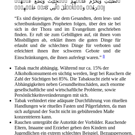
ٱلطَّيِّبَٰتِ وَيُحَرِّمُ عَلَيۡهِمُ ٱلۡخَبَٰٓئِثَ وَيَضَعُ عَنۡهُمۡ
إِصۡرَهُمۡ وَٱلۡأَغۡلَٰلَ ٱلَّتِي كَانَتۡ عَلَيۡهِمۡۚ
“Es sind diejenigen, die dem Gesandten, dem lese- und
schreibunkundigen Propheten folgen, über den sie bei
sich in der Thora und im Evangelium geschrieben
finden. Er ruft sie zum Gebilligten auf, rät ihnen vom
Missbilligten ab, erklärt ihnen die guten Dinge für
erlaubt und die schlechten Dinge für verboten und
erleichtert ihnen ihre schweren Gebote und die
8
Einschränkungen, die ihnen auferlegt waren.”
Tabak macht abhängig. Während nur ca. 15% der
Alkoholkonsument-en süchtig werden, liegt bei Rauchern die
Zahl der Süchtigen bei 85%. Die Tabaksucht zieht wie alle
Abhängigkeiten neben Gesundheitsschäden, auch enorme
gesellschaftliche und wirtschaftliche Probleme, sowie
Persönlichkeitsveränderungen mit sich.
Tabak verhindert eine adäquate Durchführung von rituellen
Handlungen wie rituelles Fasten und Pilgerfahrten, da man
sich aufgrund der Sucht nicht im gebührenden Maße
konzentrieren kann.
Rauchen untergräbt die Autorität der Vorbilder. Rauchende
Eltern, Imaame und Erzieher geben den Kindern und
Jugendlichen ein extrem schlechtes Beispiel. Bezugspersonen,