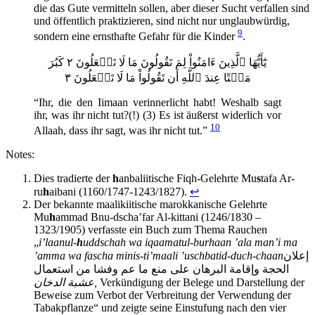
die das Gute vermitteln sollen, aber dieser Sucht verfallen sind
und öffentlich praktizieren, sind nicht nur unglaubwürdig,
9
sondern eine ernsthafte Gefahr für die Kinder
.
يَٰٓأَيُّهَا ٱلَّذِينَ ءَامَنُواْ لِمَ تَقُولُونَ مَا لَا تَفۡعَلُونَ ٢ كَبُرَ
مَقۡتًا عِندَ ٱللَّهِ أَن تَقُولُواْ مَا لَا تَفۡعَلُونَ ٣
“Ihr, die den Iimaan verinnerlicht habt! Weshalb sagt
ihr, was ihr nicht tut?(!) (3) Es ist äußerst widerlich vor
10
Allaah, dass ihr sagt, was ihr nicht tut.”
Notes:
Dies tradierte der
h
anbaliitische Fiqh-Gelehrte Mu
s
tafa Ar-
ru
h
aibani (1160/1747-1243/1827).
↩
Der bekannte maalikiitische marokkanische Gelehrte
Mu
h
ammad Bnu-dscha’far Al-kittani (1246/1830 –
1323/1905) verfasste ein Buch zum Thema Rauchen
„
i’laanul-
h
uddschah wa iqaamatul-burhaan ’ala man’i ma
’amma wa fascha minis-ti’maali ’uschbatid-duch-chaan
إعلان
الحجة وإقامة البرهان على منع ما عم وفشا من استعمال
عشبة الدخان
,
Verkündigung der Belege und Darstellung der
Beweise zum Verbot der Verbreitung der Verwendung der
Tabakpflanze“ und zeigte seine Einstufung nach den vier