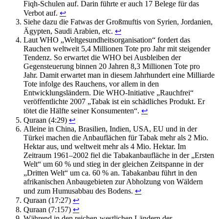
Fiqh-Schulen auf. Darin führte er auch 17 Belege für das
Verbot auf.
↩
Siehe dazu die Fatwas der Großmuftis von Syrien, Jordanien,
Ägypten, Saudi Arabien, etc.
↩
Laut WHO „Weltgesundheitsorganisation“ fordert das
Rauchen weltweit 5,4 Millionen Tote pro Jahr mit steigender
Tendenz. So erwartet die WHO bei Ausbleiben der
Gegensteuerung binnen 20 Jahren 8,3 Millionen Tote pro
Jahr. Damit erwartet man in diesem Jahrhundert eine Milliarde
Tote infolge des Rauchens, vor allem in den
Entwicklungsländern. Die WHO-Initiative „Rauchfrei“
veröffentlichte 2007 „Tabak ist ein schädliches Produkt. Er
tötet die Hälfte seiner Konsumenten“.
↩
Quraan (4:29)
↩
Alleine in China, Brasilien, Indien, USA, EU und in der
Türkei machen die Anbauflächen für Tabak mehr als 2 Mio.
Hektar aus, und weltweit mehr als 4 Mio. Hektar. Im
Zeitraum 1961–2002 fiel die Tabakanbaufläche in der „Ersten
Welt“ um 60 % und stieg in der gleichen Zeitspanne in der
„Dritten Welt“ um ca. 60 % an. Tabakanbau führt in den
afrikanischen Anbaugebieten zur Abholzung von Wäldern
und zum Humusabbau des Bodens.
↩
Quraan (17:27)
↩
Quraan (7:157)
↩
Während in den reichen-westlichen Ländern der