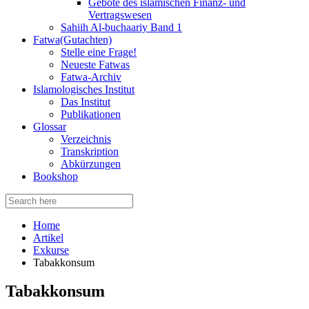
Gebote des islamischen Finanz- und
Vertragswesen
Sahiih Al-buchaariy Band 1
Fatwa(Gutachten)
Stelle eine Frage!
Neueste Fatwas
Fatwa-Archiv
Islamologisches Institut
Das Institut
Publikationen
Glossar
Verzeichnis
Transkription
Abkürzungen
Bookshop
Search
for:
Home
Artikel
Exkurse
Tabakkonsum
Tabakkonsum