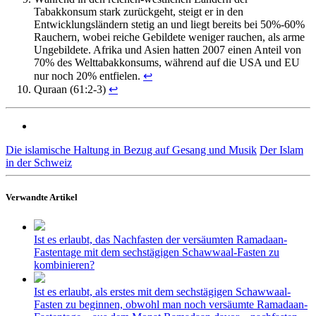
Tabakkonsum stark zurückgeht, steigt er in den
Entwicklungsländern stetig an und liegt bereits bei 50%-60%
Rauchern, wobei reiche Gebildete weniger rauchen, als arme
Ungebildete. Afrika und Asien hatten 2007 einen Anteil von
70% des Welttabakkonsums, während auf die USA und EU
nur noch 20% entfielen.
↩
Quraan (61:2-3)
↩
Die islamische Haltung in Bezug auf Gesang und Musik
Der Islam
in der Schweiz
Verwandte Artikel
Ist es erlaubt, das Nachfasten der versäumten Ramadaan-
Fastentage mit dem sechstägigen Schawwaal-Fasten zu
kombinieren?
Ist es erlaubt, als erstes mit dem sechstägigen Schawwaal-
Fasten zu beginnen, obwohl man noch versäumte Ramadaan-