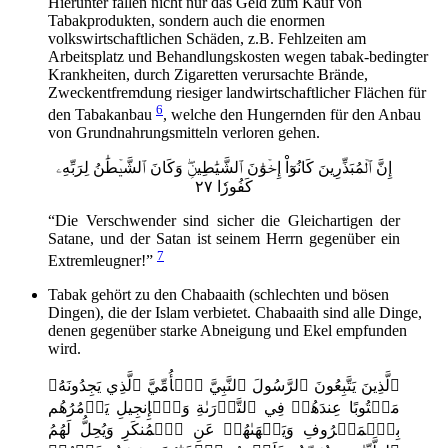
Hierunter fallen nicht nur das Geld zum Kauf von
Tabakprodukten, sondern auch die enormen
volkswirtschaftlichen Schäden, z.B. Fehlzeiten am
Arbeitsplatz und Behandlungskosten wegen tabak-bedingter
Krankheiten, durch Zigaretten verursachte Brände,
Zweckentfremdung riesiger landwirtschaftlicher Flächen für
6
den Tabakanbau
, welche den Hungernden für den Anbau
von Grundnahrungsmitteln verloren gehen.
إِنَّ ٱلۡمُبَذِّرِينَ كَانُوٓاْ إِخۡوَٰنَ ٱلشَّيَٰطِينِۖ وَكَانَ ٱلشَّيۡطَٰنُ لِرَبِّهِۦ
كَفُورٗا ٢٧
“Die Verschwender sind sicher die Gleichartigen der
Satane, und der Satan ist seinem Herrn gegenüber ein
7
Extremleugner!”
Tabak gehört zu den Chabaaith (schlechten und bösen
Dingen), die der Islam verbietet. Chabaaith sind alle Dinge,
denen gegenüber starke Abneigung und Ekel empfunden
wird.
ٱلَّذِينَ يَتَّبِعُونَ ٱلرَّسُولَ ٱلنَّبِيَّ ٱلۡأُمِّيَّ ٱلَّذِي يَجِدُونَهُۥ
مَكۡتُوبًا عِندَهُمۡ فِي ٱلتَّوۡرَىٰةِ وَٱلۡإِنجِيلِ يَأۡمُرُهُم
بِٱلۡمَعۡرُوفِ وَيَنۡهَىٰهُمۡ عَنِ ٱلۡمُنكَرِ وَيُحِلُّ لَهُمُ