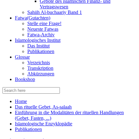
Gebote des islamischen Finanz- und
Vertragswesen
Sahiih Al-buchaariy Band 1
Fatwa(Gutachten)
Stelle eine Frage!
Neueste Fatwas
Fatwa-Archiv
Islamologisches Institut
Das Institut
Publikationen
Glossar
Verzeichnis
Transkription
Abkürzungen
Bookshop
Search
for:
Home
Das rituelle Gebet, As-salaah
Einführung in die Modalitäten der rituellen Handlungen
(Gebet, Fasten, ...)
Islamologische Enzyklopädie
Publikationen