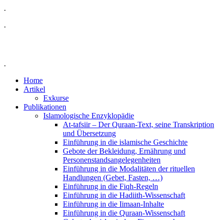
.
.
.
Home
Artikel
Exkurse
Publikationen
Islamologische Enzyklopädie
At-tafsiir – Der Quraan-Text, seine Transkription
und Übersetzung
Einführung in die islamische Geschichte
Gebote der Bekleidung, Ernährung und
Personenstandsangelegenheiten
Einführung in die Modalitäten der rituellen
Handlungen (Gebet, Fasten, …)
Einführung in die Fiqh-Regeln
Einführung in die Hadiith-Wissenschaft
Einführung in die Iimaan-Inhalte
Einführung in die Quraan-Wissenschaft